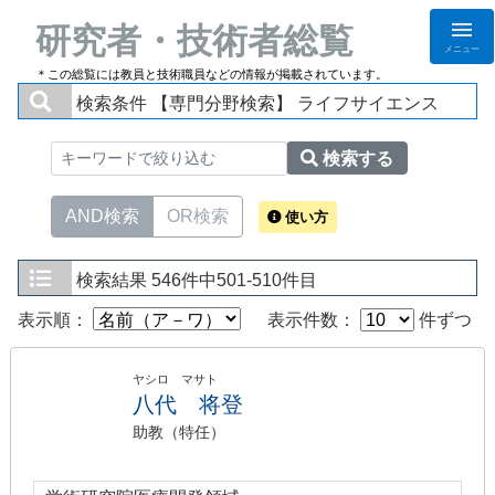
研究者・技術者総覧
メニュー
＊この総覧には教員と技術職員などの情報が掲載されています。
検索条件
【専門分野検索】 ライフサイエンス
検索する
AND検索
OR検索
使い方
検索結果
546件中501-510件目
表示順：
表示件数：
件ずつ
ヤシロ マサト
八代 将登
助教（特任）