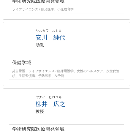
学術研究院医療開発領域
ライフサイエンス / 胎児医学、小児成育学
ヤスカワ スミヨ
安川 純代
助教
保健学域
災害看護、ライフサイエンス / 臨床看護学、女性のヘルスケア、次世代連
鎖、生活習慣病、予防医学、AI予測
ヤナイ ヒロユキ
柳井 広之
教授
学術研究院医療開発領域