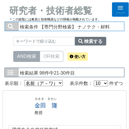
研究者・技術者総覧
メニュー
＊この総覧には教員と技術職員などの情報が掲載されています。
検索条件
【専門分野検索】 ナノテク・材料
検索する
AND検索
OR検索
使い方
検索結果
98件中21-30件目
表示順：
表示件数：
件ずつ
カネタ タカシ
金田 隆
教授