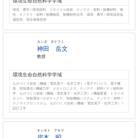
環境生命自然科学学域
環境・農学 / 環境材料、リサイクル技術、ナノテク・材料 / 無機材料、物
性、ナノテク・材料 / 無機物質、無機材料化学、環境・農学 / 環境負荷低
減技術、保全修復技術
カンダ タケフミ
神田 岳文
教授
環境生命自然科学学域
ものづくり技術（機械・電気電子・化学工学） / 電子デバイス、電子機
器、情報通信 / 機械力学、メカトロニクス、ナノテク・材料 / ナノ材料科
学、ものづくり技術（機械・電気電子・化学工学） / 機械要素、トライボ
ロジー、情報通信 / ロボティクス、知能機械システム、ナノテク・材料 /
ナノマイクロシステム、ものづくり技術（機械・電気電子・化学工学） /
設計工学
キシモト アキラ
岸本 昭