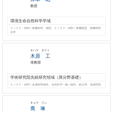
教授
環境生命自然科学学域
ナノテク・材料 / 無機材料、物性、ナノテク・材料 / 無機物質、無機材料
化学
キハラ タクミ
木原 工
准教授
学術研究院先鋭研究領域（異分野基礎）
ナノテク・材料 / 金属材料物性、自然科学一般 / 磁性、超伝導、強相関系
キョウ リン
喬 琳