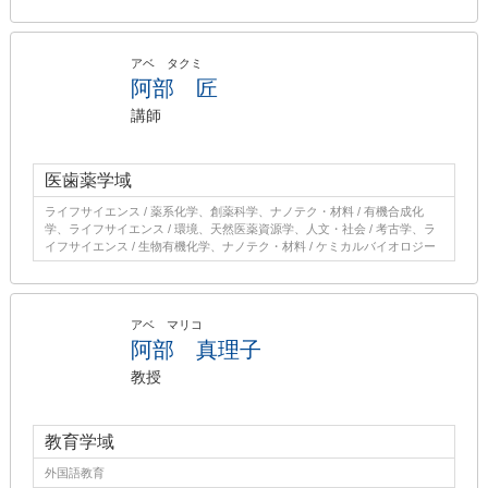
アベ タクミ
阿部 匠
講師
医歯薬学域
ライフサイエンス / 薬系化学、創薬科学、ナノテク・材料 / 有機合成化
学、ライフサイエンス / 環境、天然医薬資源学、人文・社会 / 考古学、ラ
イフサイエンス / 生物有機化学、ナノテク・材料 / ケミカルバイオロジー
アベ マリコ
阿部 真理子
教授
教育学域
外国語教育