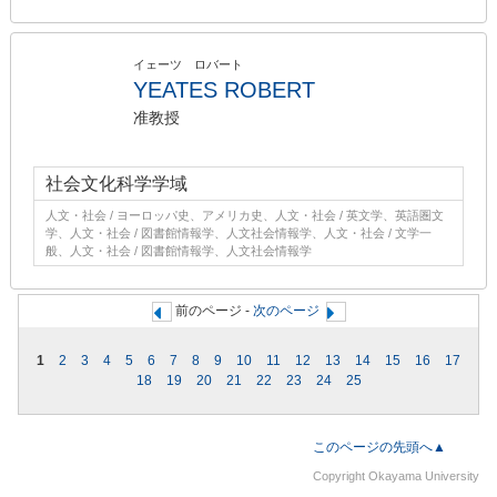
イェーツ ロバート
YEATES ROBERT
准教授
社会文化科学学域
人文・社会 / ヨーロッパ史、アメリカ史、人文・社会 / 英文学、英語圏文
学、人文・社会 / 図書館情報学、人文社会情報学、人文・社会 / 文学一
般、人文・社会 / 図書館情報学、人文社会情報学
前のページ -
次のページ
1
2
3
4
5
6
7
8
9
10
11
12
13
14
15
16
17
18
19
20
21
22
23
24
25
このページの先頭へ▲
Copyright Okayama University