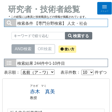
研究者・技術者総覧
メニュー
＊この総覧には教員と技術職員などの情報が掲載されています。
検索条件
【専門分野検索】 人文・社会
検索する
AND検索
OR検索
使い方
検索結果
244件中1-10件目
表示順：
表示件数：
件ずつ
アカギ マミ
赤木 真美
教授