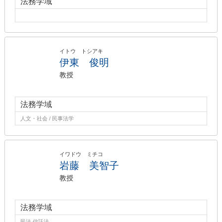
法務学域
イトウ トシアキ
伊東 俊明
教授
法務学域
人文・社会 / 民事法学
イワドウ ミチコ
岩藤 美智子
教授
法務学域
民法 信託法