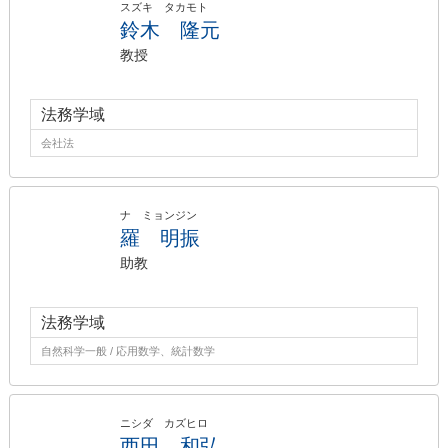
スズキ タカモト
鈴木 隆元
教授
法務学域
会社法
ナ ミョンジン
羅 明振
助教
法務学域
自然科学一般 / 応用数学、統計数学
ニシダ カズヒロ
西田 和弘