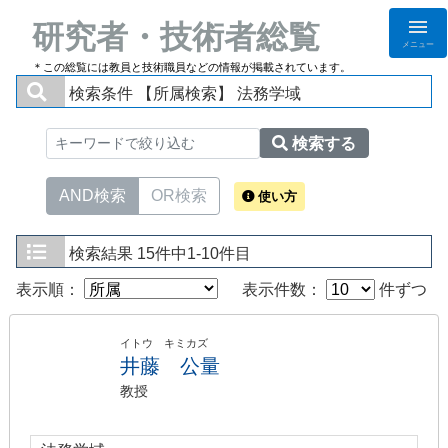
研究者・技術者総覧
メニュー
＊この総覧には教員と技術職員などの情報が掲載されています。
検索条件
【所属検索】 法務学域
検索する
AND検索
OR検索
使い方
検索結果
15件中1-10件目
表示順：
表示件数：
件ずつ
イトウ キミカズ
井藤 公量
教授