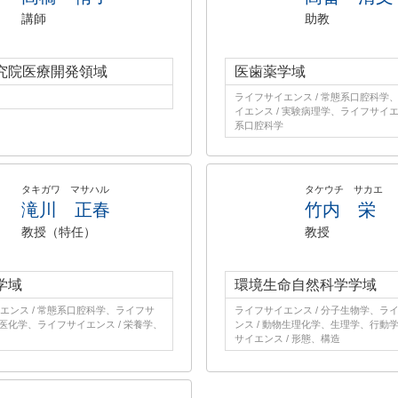
講師
助教
究院医療開発領域
医歯薬学域
ライフサイエンス / 常態系口腔科学
イエンス / 実験病理学、ライフサイエン
系口腔科学
タキガワ マサハル
タケウチ サカエ
滝川 正春
竹内 栄
教授（特任）
教授
学域
環境生命自然科学学域
エンス / 常態系口腔科学、ライフサ
ライフサイエンス / 分子生物学、ラ
 医化学、ライフサイエンス / 栄養学、
ンス / 動物生理化学、生理学、行動
サイエンス / 形態、構造