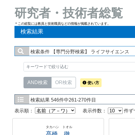
研究者・技術者総覧
＊この総覧には教員と技術職員などの情報が掲載されています。
検索結果
検索条件
【専門分野検索】 ライフサイエンス
AND検索
OR検索
使い方
検索結果
546件中261-270件目
表示順：
表示件数：
件ず
タカハシ トオル
髙橋 徹