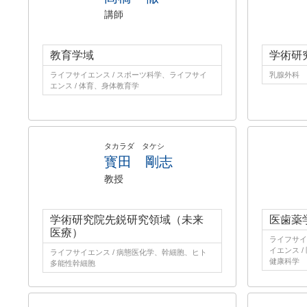
講師
教育学域
学術研
ライフサイエンス / スポーツ科学、ライフサイ
乳腺外科
エンス / 体育、身体教育学
タカラダ タケシ
寳田 剛志
教授
学術研究院先鋭研究領域（未来
医歯薬
医療）
ライフサイ
イエンス /
ライフサイエンス / 病態医化学、幹細胞、ヒト
健康科学
多能性幹細胞