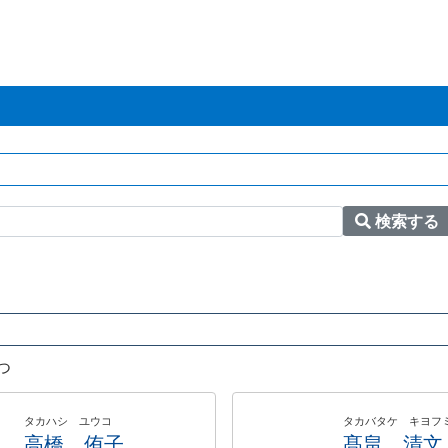
検索する
つ
タカハシ ユウコ
タカバタケ キヨフ
高橋 侑子
髙畠 清文