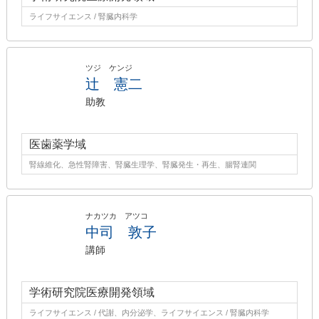
ライフサイエンス / 腎臓内科学
ツジ ケンジ
辻 憲二
助教
医歯薬学域
腎線維化、急性腎障害、腎臓生理学、腎臓発生・再生、腸腎連関
ナカツカ アツコ
中司 敦子
講師
学術研究院医療開発領域
ライフサイエンス / 代謝、内分泌学、ライフサイエンス / 腎臓内科学