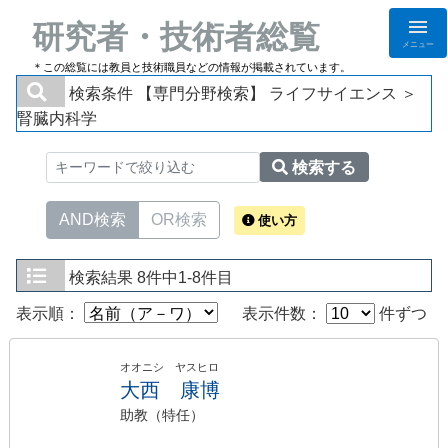
研究者・技術者総覧
メニュー
＊この総覧には教員と技術職員などの情報が掲載されています。
検索条件
【専門分野検索】 ライフサイエンス ＞
腎臓内科学
検索する
AND検索
OR検索
使い方
検索結果
8件中1-8件目
表示順：
表示件数：
件ずつ
オオニシ ヤスヒロ
大西 康博
助教（特任）