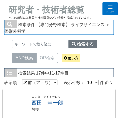
研究者・技術者総覧
メニュー
＊この総覧には教員と技術職員などの情報が掲載されています。
検索条件
【専門分野検索】 ライフサイエンス ＞
整形外科学
検索する
AND検索
OR検索
使い方
検索結果
17件中11-17件目
表示順：
表示件数：
件ずつ
ニシダ ケイイチロウ
西田 圭一郎
教授