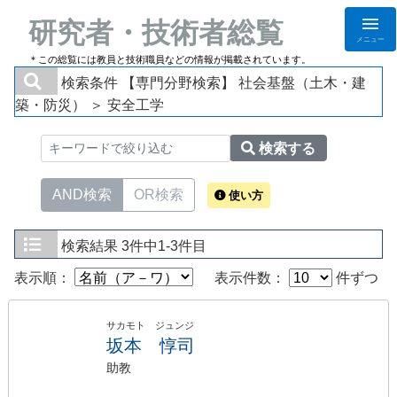
研究者・技術者総覧
メニュー
＊この総覧には教員と技術職員などの情報が掲載されています。
検索条件
【専門分野検索】 社会基盤（土木・建
築・防災） ＞ 安全工学
検索する
AND検索
OR検索
使い方
検索結果
3件中1-3件目
表示順：
表示件数：
件ずつ
サカモト ジュンジ
坂本 惇司
助教