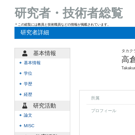
研究者・技術者総覧
＊この総覧には教員と技術職員などの情報が掲載されています。
研究者詳細
タカク
基本情報
高
基本情報
◆
Takakur
学位
◆
学歴
◆
経歴
◆
所属
研究活動
プロフィール
論文
◆
MISC
◆