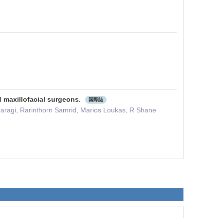
nd maxillofacial surgeons.
国際誌
Ibaragi, Rarinthorn Samrid, Marios Loukas, R Shane