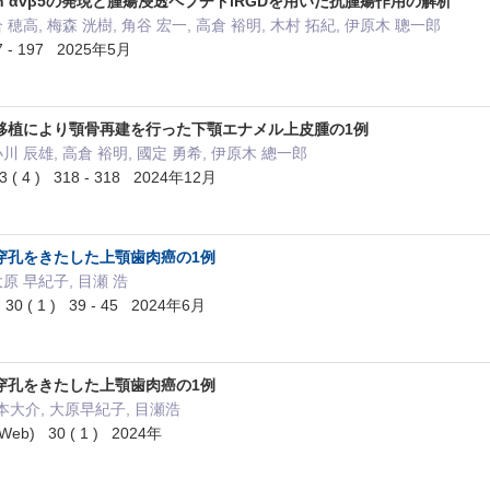
rin αvβ5の発現と腫瘍浸透ペプチドiRGDを用いた抗腫瘍作用の解析
合 穂高, 梅森 洸樹, 角谷 宏一, 高倉 裕明, 木村 拓紀, 伊原木 聰一郎
 - 197 2025年5月
移植により顎骨再建を行った下顎エナメル上皮腫の1例
小川 辰雄, 高倉 裕明, 國定 勇希, 伊原木 總一郎
4 ) 318 - 318 2024年12月
穿孔をきたした上顎歯肉癌の1例
大原 早紀子, 目瀬 浩
 1 ) 39 - 45 2024年6月
穿孔をきたした上顎歯肉癌の1例
本大介, 大原早紀子, 目瀬浩
) 30 ( 1 ) 2024年