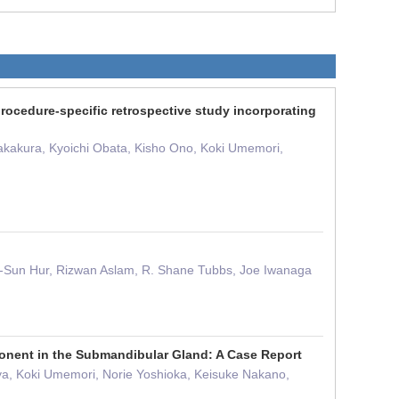
procedure-specific retrospective study incorporating
Takakura, Kyoichi Obata, Kisho Ono, Koki Umemori,
, Mi-Sun Hur, Rizwan Aslam, R. Shane Tubbs, Joe Iwanaga
onent in the Submandibular Gland: A Case Report
oya, Koki Umemori, Norie Yoshioka, Keisuke Nakano,