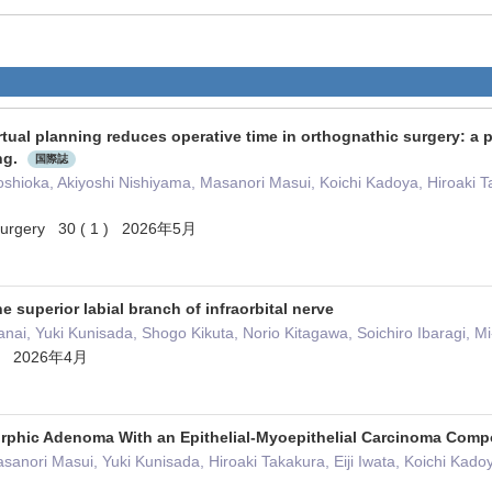
tual planning reduces operative time in orthognathic surgery: a 
ng.
国際誌
oshioka, Akiyoshi Nishiyama, Masanori Masui, Koichi Kadoya, Hiroaki 
l surgery 30 ( 1 ) 2026年5月
e superior labial branch of infraorbital nerve
 Tanai, Yuki Kunisada, Shogo Kikuta, Norio Kitagawa, Soichiro Ibaragi
ogy 2026年4月
rphic Adenoma With an Epithelial‐Myoepithelial Carcinoma Comp
anori Masui, Yuki Kunisada, Hiroaki Takakura, Eiji Iwata, Koichi Kad