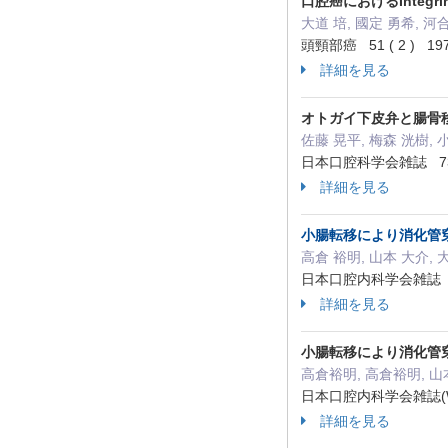
口腔癌におけるInteg
大道 培, 國定 勇希, 河
頭頸部癌 51 ( 2 ) 197
詳細を見る
オトガイ下皮弁と腸骨
佐藤 晃平, 梅森 洸樹, 
日本口腔科学会雑誌 73 ( 
詳細を見る
小腸転移により消化管
高倉 裕明, 山本 大介, 
日本口腔内科学会雑誌 30 (
詳細を見る
小腸転移により消化管
高倉裕明, 高倉裕明, 山
日本口腔内科学会雑誌(Web
詳細を見る