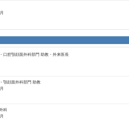
3月
・口腔顎顔面外科部門 助教・外来医長
・顎顔面外科部門 助教
5月
外科
3月