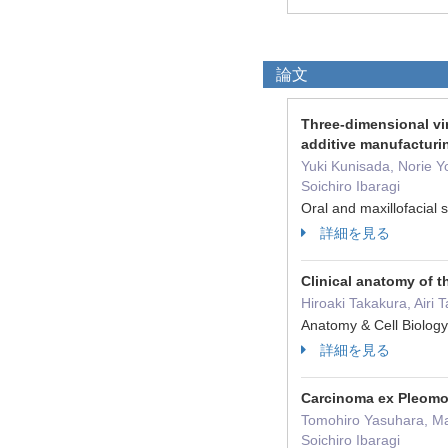
論文
Three-dimensional vir
additive manufacturi
Yuki Kunisada, Norie Y
Soichiro Ibaragi
Oral and maxillofacia
詳細を見る
Clinical anatomy of th
Hiroaki Takakura, Airi
Anatomy & Cell Biol
詳細を見る
Carcinoma ex Pleomo
Tomohiro Yasuhara, Mas
Soichiro Ibaragi