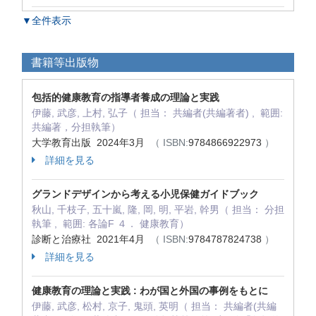
▼全件表示
書籍等出版物
包括的健康教育の指導者養成の理論と実践
伊藤, 武彦, 上村, 弘子（ 担当： 共編者(共編著者) , 範囲:
共編著，分担執筆）
大学教育出版 2024年3月
（ ISBN:
9784866922973
）
詳細を見る
グランドデザインから考える小児保健ガイドブック
秋山, 千枝子, 五十嵐, 隆, 岡, 明, 平岩, 幹男（ 担当： 分担
執筆 , 範囲: 各論F ４． 健康教育）
診断と治療社 2021年4月
（ ISBN:
9784787824738
）
詳細を見る
健康教育の理論と実践 : わが国と外国の事例をもとに
伊藤, 武彦, 松村, 京子, 鬼頭, 英明（ 担当： 共編者(共編