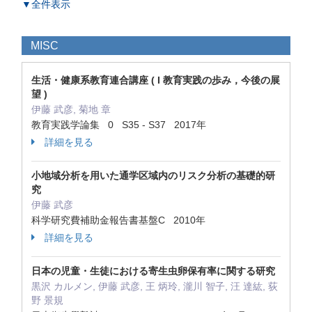
▼全件表示
MISC
生活・健康系教育連合講座 ( I 教育実践の歩み，今後の展
望 )
伊藤 武彦, 菊地 章
教育実践学論集 0 S35 - S37 2017年
詳細を見る
小地域分析を用いた通学区域内のリスク分析の基礎的研
究
伊藤 武彦
科学研究費補助金報告書基盤C 2010年
詳細を見る
日本の児童・生徒における寄生虫卵保有率に関する研究
黒沢 カルメン, 伊藤 武彦, 王 炳玲, 瀧川 智子, 汪 達紘, 荻
野 景規