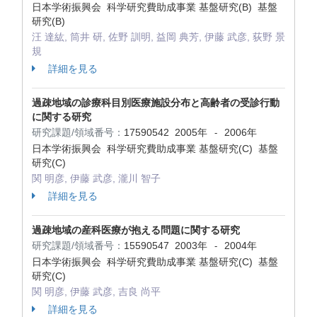
日本学術振興会 科学研究費助成事業 基盤研究(B) 基盤
研究(B)
汪 達紘, 筒井 研, 佐野 訓明, 益岡 典芳, 伊藤 武彦, 荻野 景
規
詳細を見る
過疎地域の診療科目別医療施設分布と高齢者の受診行動
に関する研究
研究課題/領域番号：
17590542
2005年
2006年
-
日本学術振興会 科学研究費助成事業 基盤研究(C) 基盤
研究(C)
関 明彦, 伊藤 武彦, 瀧川 智子
詳細を見る
過疎地域の産科医療が抱える問題に関する研究
研究課題/領域番号：
15590547
2003年
2004年
-
日本学術振興会 科学研究費助成事業 基盤研究(C) 基盤
研究(C)
関 明彦, 伊藤 武彦, 吉良 尚平
詳細を見る