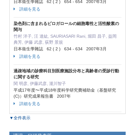
日本衞生學雜誌 62 ( 2 ) 654 - 654 2007年3月
詳細を見る
染色剤に含まれるピロガロールの細胞毒性と活性酸素の
関与
竹村 洋子, 汪 達紘, SAURIASARI Rani, 堀田 昌子, 益岡
典芳, 伊藤 武彦, 荻野 景規
日本衞生學雜誌 62 ( 2 ) 634 - 634 2007年3月
詳細を見る
過疎地域の診療科目別医療施設分布と高齢者の受診行動
に関する研究
関 明彦, 伊藤武彦, 瀧川智子
平成17年度〜平成18年度科学研究費補助金（基盤研究
(C)）研究成果報告書 2007年
詳細を見る
▼全件表示