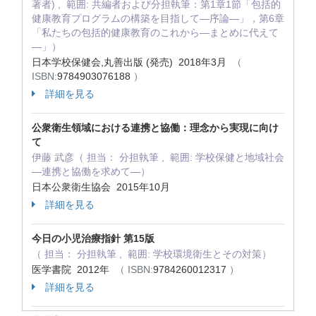
著者) , 範囲: 共編者および分担執筆：第1章1節「包括的
健康教育プログラムの構築を目指して―序論―」，第6章
「私たちの包括的健康教育のこれから―まとめに代えて
―」）
日本学校保健会,丸善出版 (発売) 2018年3月
（
ISBN:
9784903076188
）
詳細を見る
公衆衛生領域における連携と協働：理念から実現に向け
て
伊藤 武彦（ 担当： 分担執筆 , 範囲: 学校保健と地域社会
―連携と協働を求めて―）
日本公衆衛生協会 2015年10月
詳細を見る
今日の小児治療指針 第15版
（ 担当： 分担執筆 , 範囲: 学校環境衛生とその対策）
医学書院 2012年
（ ISBN:
9784260012317
）
詳細を見る