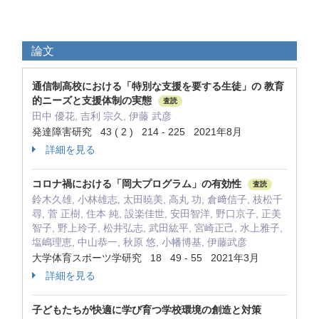
論文
通信制高校における「特別な支援を要する生徒」の 教育
的ニーズと支援体制の実態
査読
田中 優花, 吉利 宗久, 伊藤 武彦
発達障害研究 43 ( 2 ) 214 - 225 2021年8月
詳細を見る
コロナ禍における「岡大プログラム」の有効性
査読
鈴木久雄, 小林雄志, 太田暁美, 高丸 功, 倉﨑信子, 枝松千
尋, 菅 正樹, 住本 純, 設楽佳世, 安田智洋, 野口京子, 正美
智子, 野上玲子, 松井弘志, 武田紘平, 宮崎正己, 水上雅子,
塩嶋理恵, 中山恭一, 秋原 悠, 小幡博基, 伊藤武彦
大学体育スポーツ学研究 18 49 - 55 2021年3月
詳細を見る
子どもたちが快適に学び育つ学校環境の創造と対策