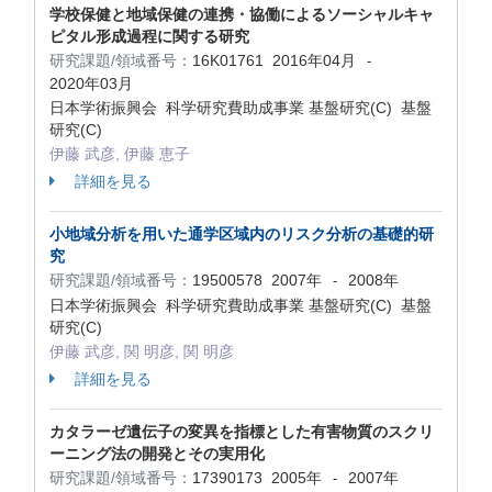
学校保健と地域保健の連携・協働によるソーシャルキャ
ピタル形成過程に関する研究
研究課題/領域番号：
16K01761
2016年04月
-
2020年03月
日本学術振興会 科学研究費助成事業 基盤研究(C) 基盤
研究(C)
伊藤 武彦, 伊藤 恵子
詳細を見る
小地域分析を用いた通学区域内のリスク分析の基礎的研
究
研究課題/領域番号：
19500578
2007年
2008年
-
日本学術振興会 科学研究費助成事業 基盤研究(C) 基盤
研究(C)
伊藤 武彦, 関 明彦, 関 明彦
詳細を見る
カタラーゼ遺伝子の変異を指標とした有害物質のスクリ
ーニング法の開発とその実用化
研究課題/領域番号：
17390173
2005年
2007年
-