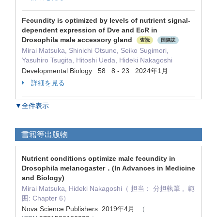
Fecundity is optimized by levels of nutrient signal-
dependent expression of Dve and EcR in
Drosophila male accessory gland
査読
国際誌
Mirai Matsuka, Shinichi Otsune, Seiko Sugimori,
Yasuhiro Tsugita, Hitoshi Ueda, Hideki Nakagoshi
Developmental Biology 58 8 - 23 2024年1月
詳細を見る
▼全件表示
書籍等出版物
Nutrient conditions optimize male fecundity in
Drosophila melanogaster．(In Advances in Medicine
and Biology)
Mirai Matsuka, Hideki Nakagoshi（ 担当： 分担執筆 , 範
囲: Chapter 6）
Nova Science Publishers 2019年4月
（