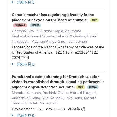
詳細を見る
Genetic mechanism regulating diversity in the
placement of eyes on the head of animals.
査読
国際共著
国際誌
Oorvashi Roy Puli, Neha Gogia, Anuradha
Venkatakrishnan Chimata, Takeshi Yorimitsu, Hideki
Nakagoshi, Madhuri Kango-Singh, Amit Singh
Proceedings of the National Academy of Sciences of the
United States of America 121 ( 16 ) e2316244121
2024年4月
詳細を見る
Functional opsin patterning for Drosophila color
vision is established through signaling pathways in
adjacent object-detection neurons
査読
国際誌
Manabu Kitamata, Yoshiaki Otake, Hideaki Kitagori,
Xuanshuo Zhang, Yusuke Maki, Rika Boku, Masato
Takeuchi, Hideki Nakagoshi
Development 151 dev202388 2024年3月
詳細を見る