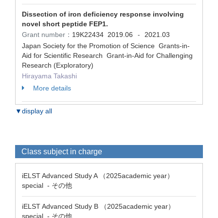
Dissection of iron deficiency response involving
novel short peptide FEP1.
Grant number：
19K22434
2019.06
2021.03
-
Japan Society for the Promotion of Science Grants-in-
Aid for Scientific Research Grant-in-Aid for Challenging
Research (Exploratory)
Hirayama Takashi
More details
▼display all
Class subject in charge
iELST Advanced Study A （2025academic year）
special - その他
iELST Advanced Study B （2025academic year）
special - その他