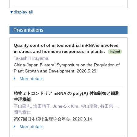
▼display all
Presentations
Quality control of mitochondrial mRNA is involved
in stress and hormone responses in plants.
Invited
Takashi Hirayama
China-Japan Bilateral Symposium on the Regulation of
Plant Growth and Development 2026.5.29
More details
植物ミトコンドリア mRNA の poly(A) 付加制御と細胞
生理機能
平山隆志, 海田晴子, June-Sik Kim, 杉山宗隆, 持田恵一,
間宮章仁
第67回日本植物生理学会年会 2026.3.14
More details