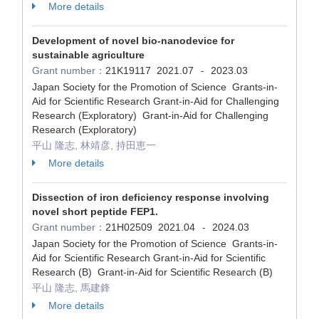
More details
Development of novel bio-nanodevice for
sustainable agriculture
Grant number：
21K19117
2021.07
2023.03
-
Japan Society for the Promotion of Science Grants-in-
Aid for Scientific Research Grant-in-Aid for Challenging
Research (Exploratory) Grant-in-Aid for Challenging
Research (Exploratory)
平山 隆志, 林靖彦, 持田恵一
More details
Dissection of iron deficiency response involving
novel short peptide FEP1.
Grant number：
21H02509
2021.04
2024.03
-
Japan Society for the Promotion of Science Grants-in-
Aid for Scientific Research Grant-in-Aid for Scientific
Research (B) Grant-in-Aid for Scientific Research (B)
平山 隆志, 馬建鋒
More details