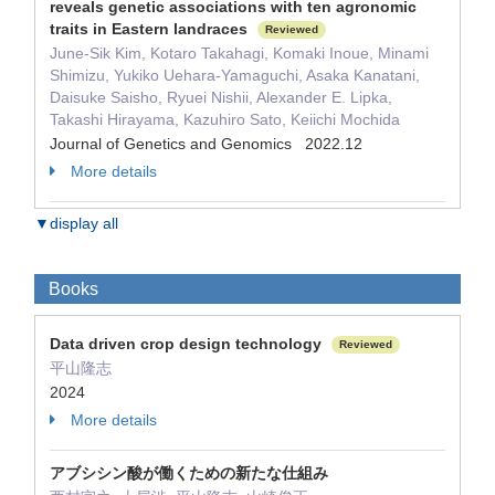
reveals genetic associations with ten agronomic
traits in Eastern landraces
Reviewed
June-Sik Kim, Kotaro Takahagi, Komaki Inoue, Minami
Shimizu, Yukiko Uehara-Yamaguchi, Asaka Kanatani,
Daisuke Saisho, Ryuei Nishii, Alexander E. Lipka,
Takashi Hirayama, Kazuhiro Sato, Keiichi Mochida
Journal of Genetics and Genomics 2022.12
More details
▼display all
Books
Data driven crop design technology
Reviewed
平山隆志
2024
More details
アブシシン酸が働くための新たな仕組み