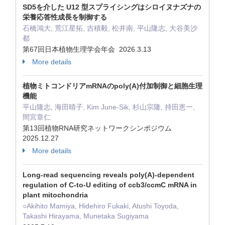
SD5を介した U12 型スプライシングはシロイヌナズナの
栄養応答性成長を制御する
石橋鴻大, 荒江星拓, 吉積毅, 松井南, 平山隆志, 大谷美沙
都
第67回日本植物生理学会年会 2026.3.13
More details
植物ミトコンドリアmRNAのpoly(A)付加制御と細胞生理
機能
平山隆志, 海田晴子, Kim June-Sik, 杉山宗隆, 持田恵一,
間宮章仁
第13回植物RNA研究ネットワークシンポジウム
2025.12.27
More details
Long-read sequencing reveals poly(A)-dependent
regulation of C-to-U editing of ccb3/ccmC mRNA in
plant mitochondria
○Akihito Mamiya, Hidehiro Fukaki, Atushi Toyoda,
Takashi Hirayama, Munetaka Sugiyama