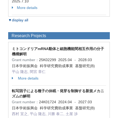
2025.7.10
More details
▼display all
Research Projects
ミトコンドリアmRNA動体と細胞機能間相互作用の分子
機構解明
Grant number：
25K02299
2025.04
2028.03
-
日本学術振興会 科学研究費助成事業 基盤研究(B)
平山 隆志, 間宮 章仁
More details
転写因子による種子の休眠・発芽を制御する新規メカニ
ズムの解明
Grant number：
24K01724
2024.04
2027.03
-
日本学術振興会 科学研究費助成事業 基盤研究(B)
西村 宜之, 平山 隆志, 川勝 泰二, 土屋 渉