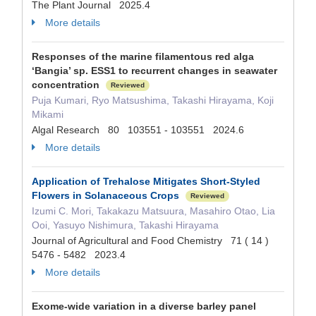
The Plant Journal 2025.4
More details
Responses of the marine filamentous red alga
‘Bangia’ sp. ESS1 to recurrent changes in seawater
concentration
Reviewed
Puja Kumari, Ryo Matsushima, Takashi Hirayama, Koji
Mikami
Algal Research 80 103551 - 103551 2024.6
More details
Application of Trehalose Mitigates Short-Styled
Flowers in Solanaceous Crops
Reviewed
Izumi C. Mori, Takakazu Matsuura, Masahiro Otao, Lia
Ooi, Yasuyo Nishimura, Takashi Hirayama
Journal of Agricultural and Food Chemistry 71 ( 14 )
5476 - 5482 2023.4
More details
Exome-wide variation in a diverse barley panel