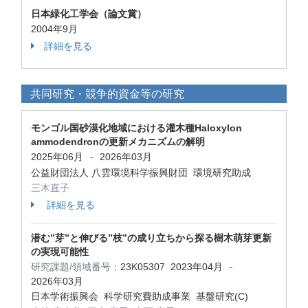
日本緑化工学会（論文賞）
2004年9月
詳細を見る
共同研究・競争的資金等の研究
モンゴル国砂漠化地域における灌木種Haloxylon
ammodendronの更新メカニズムの解明
2025年06月
2026年03月
-
公益財団法人 八雲環境科学振興財団 環境研究助成
三木直子
詳細を見る
潜む”芽”と伸びる”枝”の成り立ちから探る樹木萌芽更新
の実現可能性
研究課題/領域番号：
23K05307
2023年04月
-
2026年03月
日本学術振興会 科学研究費助成事業 基盤研究(C)