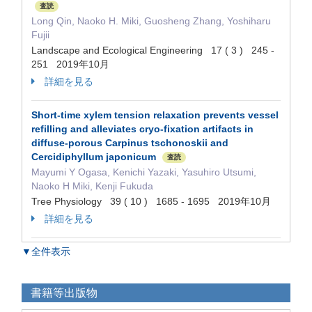
査読
Long Qin, Naoko H. Miki, Guosheng Zhang, Yoshiharu
Fujii
Landscape and Ecological Engineering 17 ( 3 ) 245 -
251 2019年10月
詳細を見る
Short-time xylem tension relaxation prevents vessel
refilling and alleviates cryo-fixation artifacts in
diffuse-porous Carpinus tschonoskii and
Cercidiphyllum japonicum
査読
Mayumi Y Ogasa, Kenichi Yazaki, Yasuhiro Utsumi,
Naoko H Miki, Kenji Fukuda
Tree Physiology 39 ( 10 ) 1685 - 1695 2019年10月
詳細を見る
▼全件表示
書籍等出版物