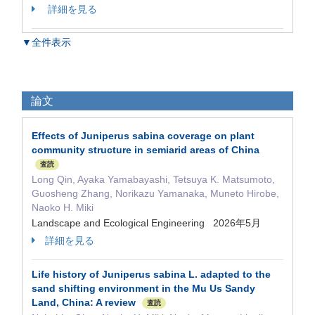
詳細を見る
▼全件表示
論文
Effects of Juniperus sabina coverage on plant
community structure in semiarid areas of China
査読
Long Qin, Ayaka Yamabayashi, Tetsuya K. Matsumoto,
Guosheng Zhang, Norikazu Yamanaka, Muneto Hirobe,
Naoko H. Miki
Landscape and Ecological Engineering 2026年5月
詳細を見る
Life history of Juniperus sabina L. adapted to the
sand shifting environment in the Mu Us Sandy
Land, China: A review
査読