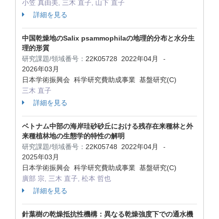
小笠 真由美, 三木 直子, 山下 直子
詳細を見る
中国乾燥地のSalix psammophilaの地理的分布と水分生
理的形質
研究課題/領域番号：
22K05728
2022年04月
-
2026年03月
日本学術振興会 科学研究費助成事業 基盤研究(C)
三木 直子
詳細を見る
ベトナム中部の海岸珪砂砂丘における残存在来種林と外
来種植林地の生態学的特性の解明
研究課題/領域番号：
22K05748
2022年04月
-
2025年03月
日本学術振興会 科学研究費助成事業 基盤研究(C)
廣部 宗, 三木 直子, 松本 哲也
詳細を見る
針葉樹の乾燥抵抗性機構：異なる乾燥強度下での通水機