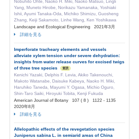
Nobuhito Ohte, Naoko H. Miki, Naoko Matsuo, Lingli
Yang, Muneto Hirobe, Norikazu Yamanaka, Yoshiaki
Ishii, Ayumi Tanaka-Oda, Michiko Shimizu, Guosheng
Zhang, Keiji Sakamoto, Linhe Wang, Ken Yoshikawa
Landscape and Ecological Engineering 2021年3月
詳細を見る
Imperforate tracheary elements and vessels
alleviate xylem tension under severe dehydration:
insights from water release curves for excised twigs
of three tree species
査読
Kenichi Yazaki, Delphis F. Levia, Akiko Takenouchi,
Makoto Watanabe, Daisuke Kabeya, Naoko H. Miki,
Haruhiko Taneda, Mayumi Y. Ogasa, Michio Oguro,
Shin‐Taro Saiki, Hiroyuki Tobita, Kenji Fukuda
American Journal of Botany 107 ( 8 ) 1122 - 1135
2020年8月
詳細を見る
Allelopathic effects of the revegetation species
Juniperus sabina L. in semiarid areas of China