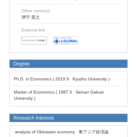
Other name(s)
津守 貴之
External link
Degree
Ph.D. in Economics ( 2019.9 Kyushu University )
Master of Economics ( 1987.3 Seinan Gakuin
University )
Research Interests
analysis of Okinawan economy
東アジア経済論