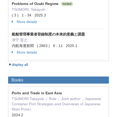
Problems of Ozaki Regime
Invited
TSUMORI, Takayuki
( 3 ) 1 - 34 2025.3
More details
船舶管理事業者登録制度の本来的意義と課題
津守 貴之
内航海運新聞 ( 2863 ) 8 - 11 2025.1
More details
▼display all
Books
Ports and Trade in East Asia
TSUMORI Takayuki（ Role： Joint author , Japanese
Container Port Strategies and Overviews of Japanese
Main Ports）
2024.2