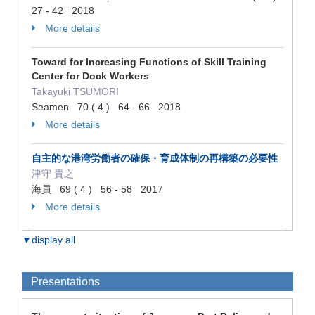
27 - 42 2018
More details
Toward for Increasing Functions of Skill Training
Center for Dock Workers
Takayuki TSUMORI
Seamen 70 ( 4 ) 64 - 66 2018
More details
自主的な港湾労働者の確保・育成体制の再構築の必要性
津守 貴之
海員 69 ( 4 ) 56 - 58 2017
More details
▼display all
Presentations