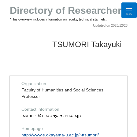
Directory of Researchers
Menu
*This overview includes information on faculty, technical staff, etc.
Updated on 2025/12/23
TSUMORI Takayuki
Organization
Faculty of Humanities and Social Sciences
Professor
Contact information
Homepage
http://www.e.okayama-u.ac.jp/~ttsumori/