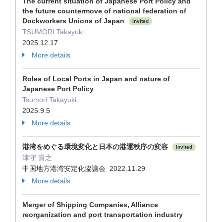
The current situation of Japanese Port Policy and
the future countermove of national federation of
Dockworkers Unions of Japan
Invited
TSUMORI Takayuki
2025.12.17
More details
Roles of Local Ports in Japan and nature of
Japanese Port Policy
Tsumori Takayuki
2025.9.5
More details
港湾をめぐる環境変化と日本の港運秩序の変容
Invited
津守 貴之
中国地方港湾安定化協議会 2022.11.29
More details
Merger of Shipping Companies, Alliance
reorganization and port transportation industry