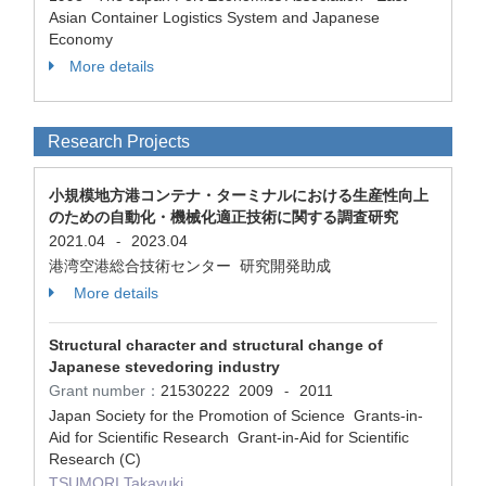
Asian Container Logistics System and Japanese
Economy
More details
Research Projects
小規模地方港コンテナ・ターミナルにおける生産性向上
のための自動化・機械化適正技術に関する調査研究
2021.04
2023.04
-
港湾空港総合技術センター 研究開発助成
More details
Structural character and structural change of
Japanese stevedoring industry
Grant number：
21530222
2009
2011
-
Japan Society for the Promotion of Science Grants-in-
Aid for Scientific Research Grant-in-Aid for Scientific
Research (C)
TSUMORI Takayuki