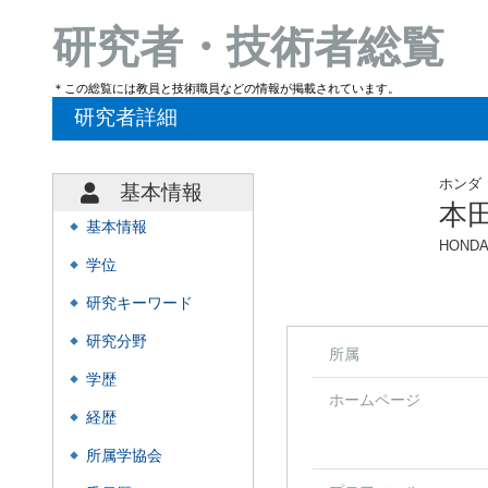
研究者・技術者総覧
＊この総覧には教員と技術職員などの情報が掲載されています。
研究者詳細
ホンダ
基本情報
本
基本情報
◆
HONDA
学位
◆
研究キーワード
◆
研究分野
◆
所属
学歴
◆
ホームページ
経歴
◆
所属学協会
◆