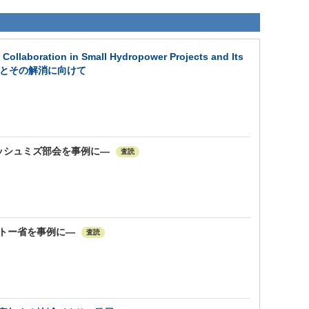
n in Small Hydropower Projects and Its
る課題とその解消に向けて
レッシュミズ部会を事例に―
査読
ントー省を事例に―
査読