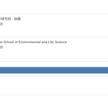
学研究科 助教
2月
hool of Environmental and Life Science
3月