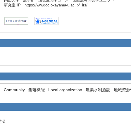
岡山大学 農学部 環境生態学コース 国際農村開発学ユニット
研究室HP https://www.cc.okayama-u.ac.jp/~irs/
t
Community
集落機能
Local organization
農業水利施設
地域資源
経済