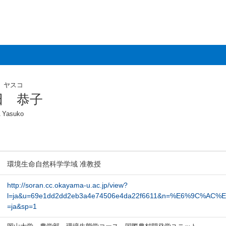
 ヤスコ
田 恭子
 Yasuko
環境生命自然科学学域 准教授
http://soran.cc.okayama-u.ac.jp/view?
l=ja&u=69e1dd2dd2eb3a4e74506e4da22f6611&n=%E6%9C%A
=ja&sp=1