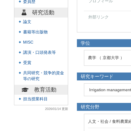
プロフィール
委員歴
◆
研究活動
外部リンク
論文
◆
書籍等出版物
◆
MISC
学位
◆
講演・口頭発表等
◆
農学 （ 京都大学 ）
受賞
◆
共同研究・競争的資金
◆
研究キーワード
等の研究
教育活動
Irrigation managemen
担当授業科目
◆
研究分野
2026/01/14 更新
人文・社会 / 食料農業