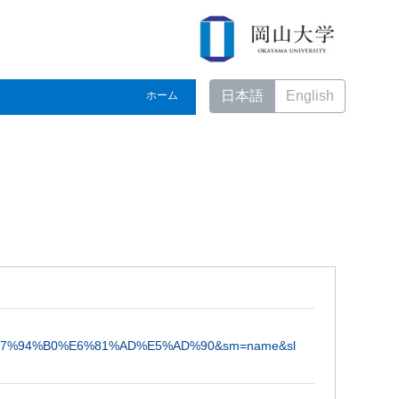
日本語
English
ホーム
C%E7%94%B0%E6%81%AD%E5%AD%90&sm=name&sl