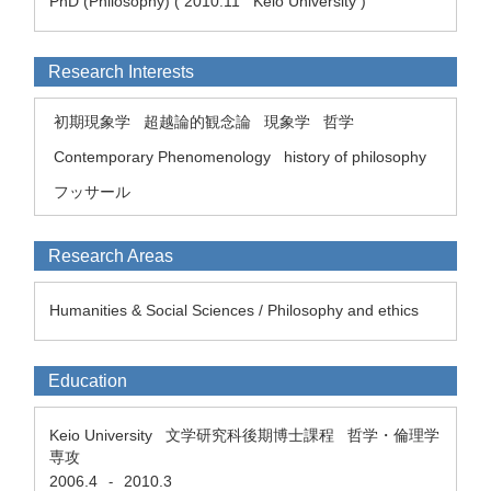
PhD (Philosophy) ( 2010.11 Keio University )
Research Interests
初期現象学
超越論的観念論
現象学
哲学
Contemporary Phenomenology
history of philosophy
フッサール
Research Areas
Humanities & Social Sciences / Philosophy and ethics
Education
Keio University 文学研究科後期博士課程 哲学・倫理学
専攻
2006.4
2010.3
-