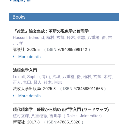
▼display all
Books
『改造』論文集成 : 革新の現象学と倫理学
Husserl, Edmund, 植村, 玄輝, 鈴木, 崇志, 八重樫, 徹, 吉
川, 孝
講談社 2025.5
（ ISBN:
9784065398142
）
More details
法現象学入門
Loidolt, Sophie, 青山, 治城, 八重樫, 徹, 植村, 玄輝, 木村,
正人, 宮田, 賢人, 鈴木, 崇志
法政大学出版局 2025.3
（ ISBN:
9784588011665
）
More details
現代現象学―経験から始める哲学入門 (ワードマップ)
植村玄輝, 八重樫徹, 吉川孝（ Role： Joint editor）
新曜社 2017.8
（ ISBN:
4788515326
）