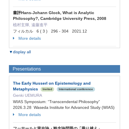
書評Hans-Johann Glock, What is Analytic
Philosophy?, Cambridge University Press, 2008
植村玄輝, 遠藤進平
フィルカル 6 ( 3 ) 296 - 304 2021.12
More details
▼display all
Presentations
The Early Husserl on Epistemology and
Metaphysics
Invited
International conference
Genki UEMURA
WIAS Symposium: “Transcendental Philosophy”
2026.3.28 Waseda Institute for Advanced Study (WIAS)
More details
フッサールと実在論・観念論問題の「乗り越え」