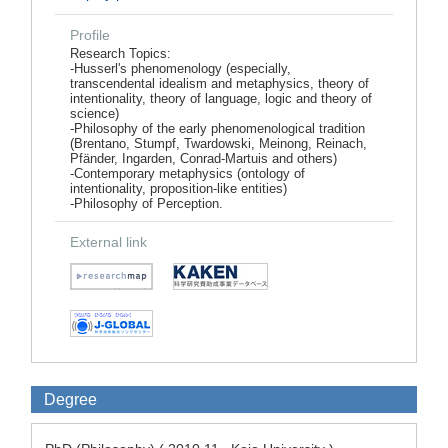
Profile
Research Topics:
-Husserl's phenomenology (especially,
transcendental idealism and metaphysics, theory of
intentionality, theory of language, logic and theory of
science)
-Philosophy of the early phenomenological tradition
(Brentano, Stumpf, Twardowski, Meinong, Reinach,
Pfänder, Ingarden, Conrad-Martuis and others)
-Contemporary metaphysics (ontology of
intentionality, proposition-like entities)
-Philosophy of Perception.
External link
Degree