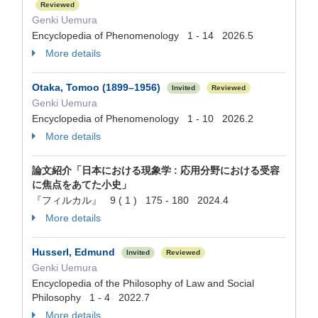
Reviewed
Genki Uemura
Encyclopedia of Phenomenology 1 - 14 2026.5
More details
Otaka, Tomoo (1899–1956)
Invited
Reviewed
Genki Uemura
Encyclopedia of Phenomenology 1 - 10 2026.2
More details
論文紹介「日本における現象学 : 応用分野における受容
に焦点をあてた小史」
『フィルカル』 9 ( 1 ) 175 - 180 2024.4
More details
Husserl, Edmund
Invited
Reviewed
Genki Uemura
Encyclopedia of the Philosophy of Law and Social
Philosophy 1 - 4 2022.7
More details