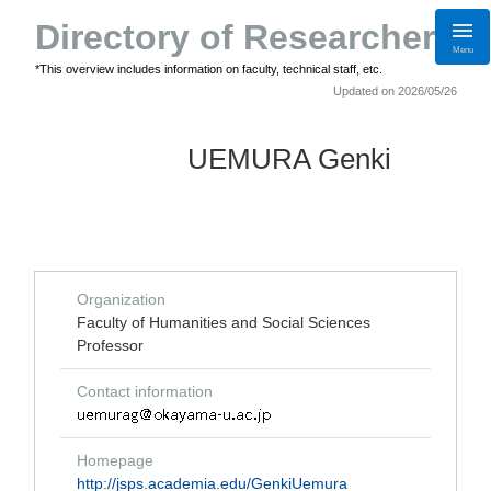
Directory of Researchers
Menu
*This overview includes information on faculty, technical staff, etc.
Updated on 2026/05/26
UEMURA Genki
Organization
Faculty of Humanities and Social Sciences
Professor
Contact information
Homepage
http://jsps.academia.edu/GenkiUemura