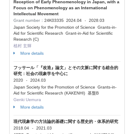
Reception of Early Phenomenology in Japan, with a
Focus on Phenomenology as an International
Intellectual Movement
Grant number：
24K03335
2024.04
2028.03
-
Japan Society for the Promotion of Science Grants-in-
Aid for Scientific Research Grant-in-Aid for Scientific
Research (C)
植村 玄輝
More details
フッサール「『改造』論文」とその文脈に関する総合的
研究：社会の現象学を中心に
2020
2024.03
-
Japan Society for the Promotion of Science Grants-in-
Aid for Scientific Research (KAKENHI) 基盤B
Genki Uemura
More details
現代現象学の方法論的基礎に関する歴史的・体系的研究
2018.04
2021.03
-