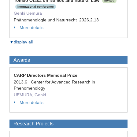
Tomoo Otaka on Nomos and Natural Law
Invited
International conference
Genki Uemura
Phänomenologie und Naturrecht 2026.2.13
More details
▼display all
Awards
CARP Directors Memorial Prize
2013.6 Center for Advanced Research in
Phenomenology
UEMURA, Genki
More details
Research Projects