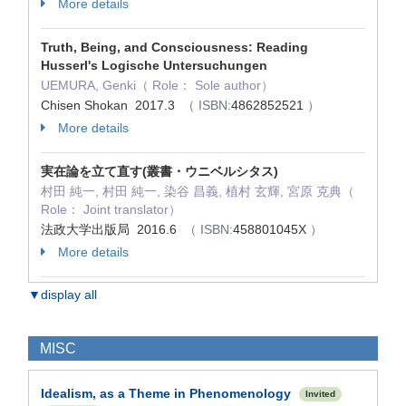
More details
Truth, Being, and Consciousness: Reading
Husserl's Logische Untersuchungen
UEMURA, Genki（ Role： Sole author）
Chisen Shokan 2017.3
（ ISBN:
4862852521
）
More details
実在論を立て直す(叢書・ウニベルシタス)
村田 純一, 村田 純一, 染谷 昌義, 植村 玄輝, 宮原 克典（
Role： Joint translator）
法政大学出版局 2016.6
（ ISBN:
458801045X
）
More details
▼display all
MISC
Idealism, as a Theme in Phenomenology
Invited