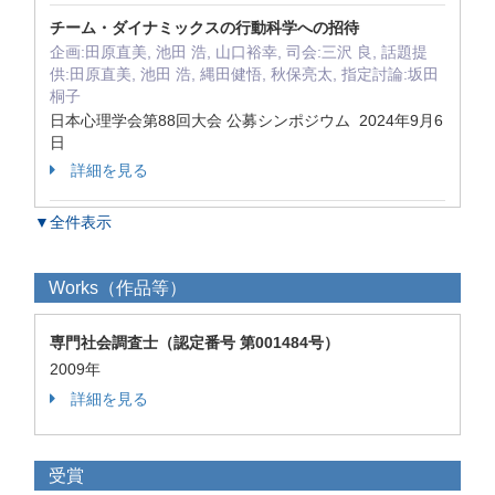
チーム・ダイナミックスの行動科学への招待
企画:田原直美, 池田 浩, 山口裕幸, 司会:三沢 良, 話題提
供:田原直美, 池田 浩, 縄田健悟, 秋保亮太, 指定討論:坂田
桐子
日本心理学会第88回大会 公募シンポジウム 2024年9月6
日
詳細を見る
▼全件表示
Works（作品等）
専門社会調査士（認定番号 第001484号）
2009年
詳細を見る
受賞