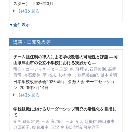
スター） 2026年3月
詳細を見る
▼全件表示
講演・口頭発表等
チーム担任制の導入による学校改善の可能性と課題 ―岡
山県津山市の公立小学校における実践から―
司会・コーディネーター:三沢 良, 登壇者:石原智則, 高岡
昌司, 今石愛美, 平 拓未, 杉本伸一, 妹尾美由紀, 鍵本芳明
日本学校改善学会2026岡山・倉敷大会 テーマセッショ
ン 2026年3月14日
詳細を見る
学校組織におけるリーダーシップ研究の活性化を目指し
て
企画:鎌田雅史, 三沢 良,司会:三沢 良,話題提供:鎌田雅史,
迫田裕子, 朝倉雅史, 三沢 良,指定討論:弓削洋子