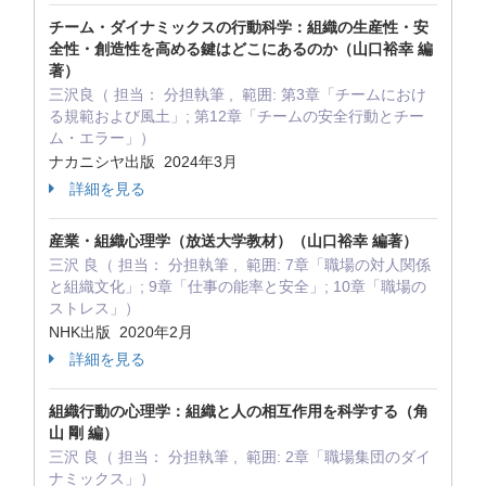
チーム・ダイナミックスの行動科学：組織の生産性・安
全性・創造性を高める鍵はどこにあるのか（山口裕幸 編
著）
三沢良（ 担当： 分担執筆 , 範囲: 第3章「チームにおけ
る規範および風土」; 第12章「チームの安全行動とチー
ム・エラー」）
ナカニシヤ出版 2024年3月
詳細を見る
産業・組織心理学（放送大学教材）（山口裕幸 編著）
三沢 良（ 担当： 分担執筆 , 範囲: 7章「職場の対人関係
と組織文化」; 9章「仕事の能率と安全」; 10章「職場の
ストレス」）
NHK出版 2020年2月
詳細を見る
組織行動の心理学：組織と人の相互作用を科学する（角
山 剛 編）
三沢 良（ 担当： 分担執筆 , 範囲: 2章「職場集団のダイ
ナミックス」）