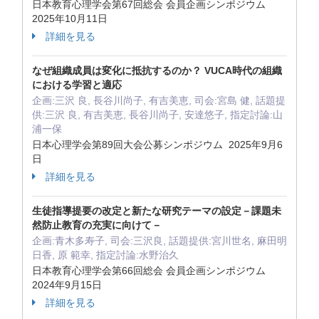
日本教育心理学会第67回総会 会員企画シンポジウム
2025年10月11日
詳細を見る
なぜ組織成員は変化に抵抗するのか？ VUCA時代の組織
における学習と適応
企画:三沢 良, 長谷川尚子, 有吉美恵, 司会:宮島 健, 話題提
供:三沢 良, 有吉美恵, 長谷川尚子, 安達悠子, 指定討論:山
浦一保
日本心理学会第89回大会公募シンポジウム 2025年9月6
日
詳細を見る
生徒指導提要の改定と新たな研究テーマの設定－課題未
然防止教育の充実に向けて－
企画:青木多寿子, 司会:三沢良, 話題提供:宮川世名, 麻田明
日香, 原 範幸, 指定討論:水野治久
日本教育心理学会第66回総会 会員企画シンポジウム
2024年9月15日
詳細を見る