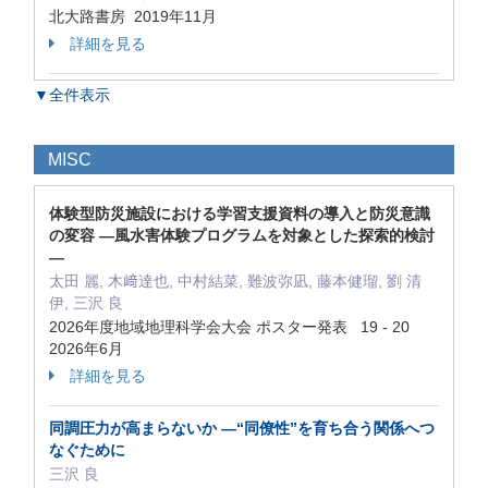
北大路書房 2019年11月
詳細を見る
▼全件表示
MISC
体験型防災施設における学習支援資料の導入と防災意識
の変容 ―風水害体験プログラムを対象とした探索的検討
―
太田 麗, 木﨑達也, 中村結菜, 難波弥凪, 藤本健瑠, 劉 清
伊, 三沢 良
2026年度地域地理科学会大会 ポスター発表 19 - 20
2026年6月
詳細を見る
同調圧力が高まらないか ―“同僚性”を育ち合う関係へつ
なぐために
三沢 良