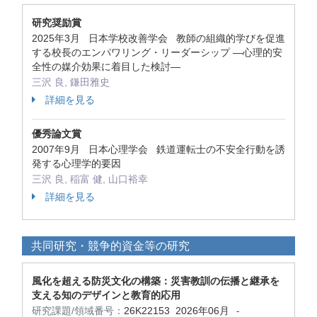
研究奨励賞
2025年3月 日本学校改善学会 教師の組織的学びを促進
する校長のエンパワリング・リーダーシップ ―心理的安
全性の媒介効果に着目した検討―
三沢 良, 鎌田雅史
詳細を見る
優秀論文賞
2007年9月 日本心理学会 鉄道運転士の不安全行動を誘
発する心理学的要因
三沢 良, 稲富 健, 山口裕幸
詳細を見る
共同研究・競争的資金等の研究
風化を超える防災文化の構築：災害教訓の伝播と継承を
支える知のデザインと教育的応用
研究課題/領域番号：
26K22153
2026年06月
-