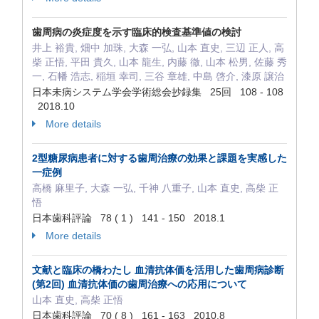
歯周病の炎症度を示す臨床的検査基準値の検討
井上 裕貴, 畑中 加珠, 大森 一弘, 山本 直史, 三辺 正人, 高
柴 正悟, 平田 貴久, 山本 龍生, 内藤 徹, 山本 松男, 佐藤 秀
一, 石幡 浩志, 稲垣 幸司, 三谷 章雄, 中島 啓介, 漆原 譲治
日本未病システム学会学術総会抄録集 25回 108 - 108
2018.10
More details
2型糖尿病患者に対する歯周治療の効果と課題を実感した
一症例
高橋 麻里子, 大森 一弘, 千神 八重子, 山本 直史, 高柴 正
悟
日本歯科評論 78 ( 1 ) 141 - 150 2018.1
More details
文献と臨床の橋わたし 血清抗体価を活用した歯周病診断
(第2回) 血清抗体価の歯周治療への応用について
山本 直史, 高柴 正悟
日本歯科評論 70 ( 8 ) 161 - 163 2010.8