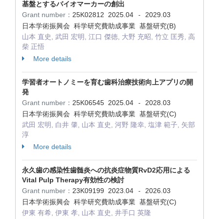
基盤とするバイオマーカーの創出
Grant number：
25K02812
2025.04
2029.03
-
日本学術振興会 科学研究費助成事業 基盤研究(B)
山本 直史, 武田 宏明, 江口 傑徳, 大野 充昭, 竹立 匡秀, 高
柴 正悟
More details
学習者オートノミーを育む歯科治療技術向上アプリの開
発
Grant number：
25K06545
2025.04
2028.03
-
日本学術振興会 科学研究費助成事業 基盤研究(C)
武田 宏明, 白井 肇, 山本 直史, 河野 隆幸, 塩津 範子, 矢部
淳
More details
永久歯の感染性歯髄炎への抗炎症物質RvD2応用による
Vital Pulp Therapy有効性の検討
Grant number：
23K09199
2023.04
2026.03
-
日本学術振興会 科学研究費助成事業 基盤研究(C)
伊東 有希, 伊東 孝, 山本 直史, 井手口 英隆