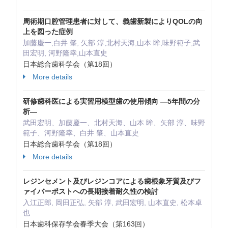
周術期口腔管理患者に対して、義歯新製によりQOLの向
上を図った症例
加藤慶一,白井 肇, 矢部 淳,北村天海,山本 眸,味野範子,武
田宏明, 河野隆幸,山本直史
日本総合歯科学会（第18回）
More details
研修歯科医による実習用模型歯の使用傾向 ―5年間の分
析―
武田宏明、加藤慶一、北村天海、山本 眸、矢部 淳、味野
範子、河野隆幸、白井 肇、山本直史
日本総合歯科学会（第18回）
More details
レジンセメント及びレジンコアによる歯根象牙質及びフ
ァイバーポストへの長期接着耐久性の検討
入江正郎, 岡田正弘, 矢部 淳, 武田宏明, 山本直史, 松本卓
也
日本歯科保存学会春季大会（第163回）