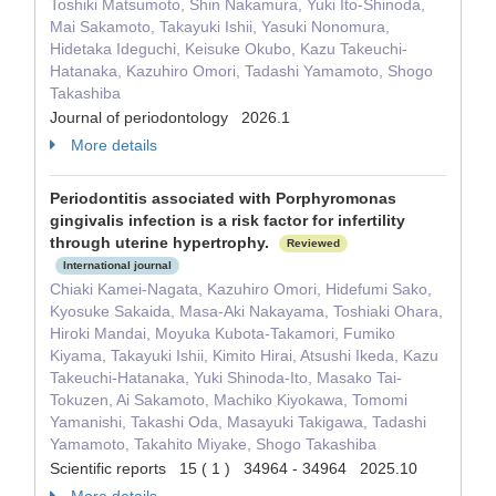
Toshiki Matsumoto, Shin Nakamura, Yuki Ito-Shinoda,
Mai Sakamoto, Takayuki Ishii, Yasuki Nonomura,
Hidetaka Ideguchi, Keisuke Okubo, Kazu Takeuchi-
Hatanaka, Kazuhiro Omori, Tadashi Yamamoto, Shogo
Takashiba
Journal of periodontology 2026.1
More details
Periodontitis associated with Porphyromonas
gingivalis infection is a risk factor for infertility
through uterine hypertrophy.
Reviewed
International journal
Chiaki Kamei-Nagata, Kazuhiro Omori, Hidefumi Sako,
Kyosuke Sakaida, Masa-Aki Nakayama, Toshiaki Ohara,
Hiroki Mandai, Moyuka Kubota-Takamori, Fumiko
Kiyama, Takayuki Ishii, Kimito Hirai, Atsushi Ikeda, Kazu
Takeuchi-Hatanaka, Yuki Shinoda-Ito, Masako Tai-
Tokuzen, Ai Sakamoto, Machiko Kiyokawa, Tomomi
Yamanishi, Takashi Oda, Masayuki Takigawa, Tadashi
Yamamoto, Takahito Miyake, Shogo Takashiba
Scientific reports 15 ( 1 ) 34964 - 34964 2025.10