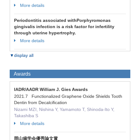
More details
Periodontitis associated withPorphyromonas
gingivalis infection is a risk factor for infertility
through uterine hypertrophy.
More details
▼display all
Awards
IADR/AADR William J. Gies Awards
2021.7 Functionalized Graphene Oxide Shields Tooth
Dentin from Decalcification
Nizami MZI, Nishina Y, Yamamoto T, Shinoda-Ito Y,
Takashiba S
More details
岡山歯学会優秀論文賞