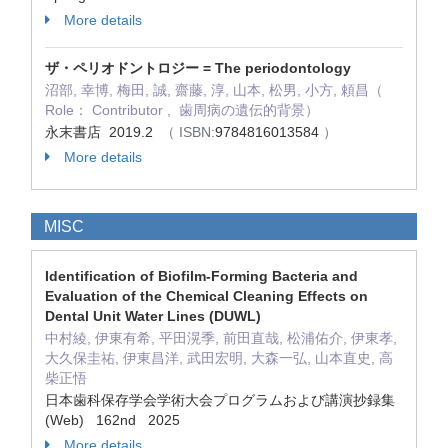
More details
ザ・ペリオドントロジー = The periodontology
沼部, 幸博, 梅田, 誠, 齋藤, 淳, 山本, 松男, 小方, 頼昌（
Role： Contributor , 歯周病の遺伝的背景）
永末書店 2019.2
（ ISBN:
9784816013584
）
More details
MISC
Identification of Biofilm-Forming Bacteria and
Evaluation of the Chemical Cleaning Effects on
Dental Unit Water Lines (DUWL)
中村綾, 伊東有希, 平田滉季, 前田直哉, 松浦佑介, 伊東孝,
大久保圭祐, 伊東昌洋, 武田宏明, 大森一弘, 山本直史, 高
柴正悟
日本歯科保存学会学術大会プログラムおよび講演抄録集
(Web) 162nd 2025
More details