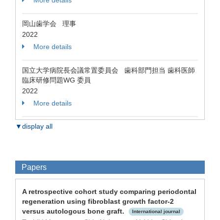
More details
岡山歯学会 理事
2022
More details
国立大学病院長会議常置委員会 歯科部門担当 歯科医師
臨床研修問題WG 委員
2022
More details
▼display all
Papers
A retrospective cohort study comparing periodontal
regeneration using fibroblast growth factor-2
versus autologous bone graft.
International journal