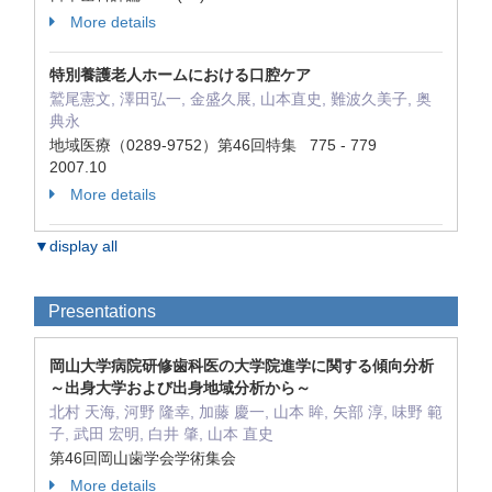
More details
特別養護老人ホームにおける口腔ケア
鷲尾憲文, 澤田弘一, 金盛久展, 山本直史, 難波久美子, 奥
典永
地域医療（0289-9752）第46回特集 775 - 779
2007.10
More details
▼display all
Presentations
岡山大学病院研修歯科医の大学院進学に関する傾向分析
～出身大学および出身地域分析から～
北村 天海, 河野 隆幸, 加藤 慶一, 山本 眸, 矢部 淳, 味野 範
子, 武田 宏明, 白井 肇, 山本 直史
第46回岡山歯学会学術集会
More details