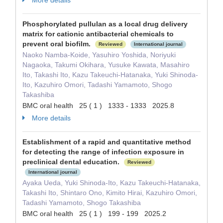
More details
Phosphorylated pullulan as a local drug delivery
matrix for cationic antibacterial chemicals to
prevent oral biofilm.
Reviewed
International journal
Naoko Namba-Koide, Yasuhiro Yoshida, Noriyuki
Nagaoka, Takumi Okihara, Yusuke Kawata, Masahiro
Ito, Takashi Ito, Kazu Takeuchi-Hatanaka, Yuki Shinoda-
Ito, Kazuhiro Omori, Tadashi Yamamoto, Shogo
Takashiba
BMC oral health 25 ( 1 ) 1333 - 1333 2025.8
More details
Establishment of a rapid and quantitative method
for detecting the range of infection exposure in
preclinical dental education.
Reviewed
International journal
Ayaka Ueda, Yuki Shinoda-Ito, Kazu Takeuchi-Hatanaka,
Takashi Ito, Shintaro Ono, Kimito Hirai, Kazuhiro Omori,
Tadashi Yamamoto, Shogo Takashiba
BMC oral health 25 ( 1 ) 199 - 199 2025.2