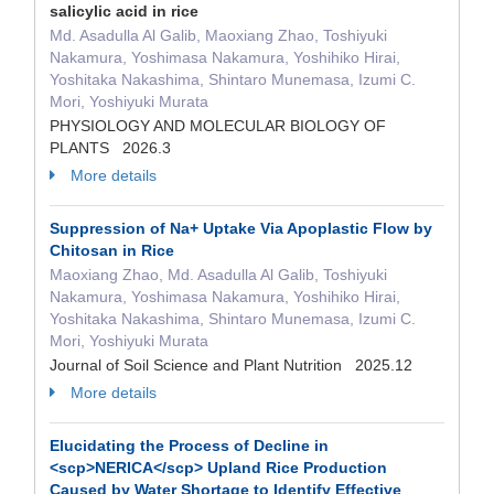
salicylic acid in rice
Md. Asadulla Al Galib, Maoxiang Zhao, Toshiyuki
Nakamura, Yoshimasa Nakamura, Yoshihiko Hirai,
Yoshitaka Nakashima, Shintaro Munemasa, Izumi C.
Mori, Yoshiyuki Murata
PHYSIOLOGY AND MOLECULAR BIOLOGY OF
PLANTS 2026.3
More details
Suppression of Na+ Uptake Via Apoplastic Flow by
Chitosan in Rice
Maoxiang Zhao, Md. Asadulla Al Galib, Toshiyuki
Nakamura, Yoshimasa Nakamura, Yoshihiko Hirai,
Yoshitaka Nakashima, Shintaro Munemasa, Izumi C.
Mori, Yoshiyuki Murata
Journal of Soil Science and Plant Nutrition 2025.12
More details
Elucidating the Process of Decline in
<scp>NERICA</scp> Upland Rice Production
Caused by Water Shortage to Identify Effective