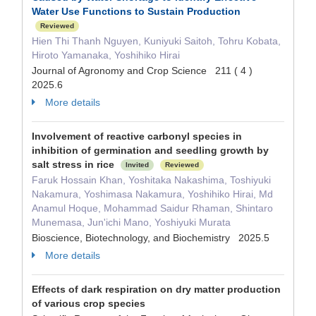
Water Use Functions to Sustain Production
Reviewed
Hien Thi Thanh Nguyen, Kuniyuki Saitoh, Tohru Kobata,
Hiroto Yamanaka, Yoshihiko Hirai
Journal of Agronomy and Crop Science 211 ( 4 )
2025.6
More details
Involvement of reactive carbonyl species in
inhibition of germination and seedling growth by
salt stress in rice
Invited
Reviewed
Faruk Hossain Khan, Yoshitaka Nakashima, Toshiyuki
Nakamura, Yoshimasa Nakamura, Yoshihiko Hirai, Md
Anamul Hoque, Mohammad Saidur Rhaman, Shintaro
Munemasa, Jun'ichi Mano, Yoshiyuki Murata
Bioscience, Biotechnology, and Biochemistry 2025.5
More details
Effects of dark respiration on dry matter production
of various crop species