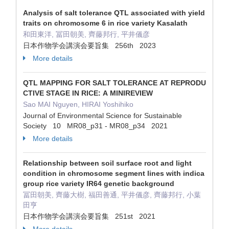
Analysis of salt tolerance QTL associated with yield
traits on chromosome 6 in rice variety Kasalath
和田東洋, 冨田朝美, 齊藤邦行, 平井儀彦
日本作物学会講演会要旨集 256th 2023
More details
QTL MAPPING FOR SALT TOLERANCE AT REPRODU
CTIVE STAGE IN RICE: A MINIREVIEW
Sao MAI Nguyen, HIRAI Yoshihiko
Journal of Environmental Science for Sustainable
Society 10 MR08_p31 - MR08_p34 2021
More details
Relationship between soil surface root and light
condition in chromosome segment lines with indica
group rice variety IR64 genetic background
冨田朝美, 齊藤大樹, 福田善通, 平井儀彦, 齊藤邦行, 小葉
田亨
日本作物学会講演会要旨集 251st 2021