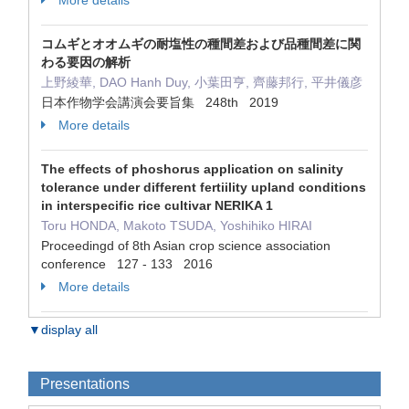
More details
コムギとオオムギの耐塩性の種間差および品種間差に関
わる要因の解析
上野綾華, DAO Hanh Duy, 小葉田亨, 齊藤邦行, 平井儀彦
日本作物学会講演会要旨集 248th 2019
More details
The effects of phoshorus application on salinity
tolerance under different fertiility upland conditions
in interspecific rice cultivar NERIKA 1
Toru HONDA, Makoto TSUDA, Yoshihiko HIRAI
Proceedingd of 8th Asian crop science association
conference 127 - 133 2016
More details
▼display all
Presentations