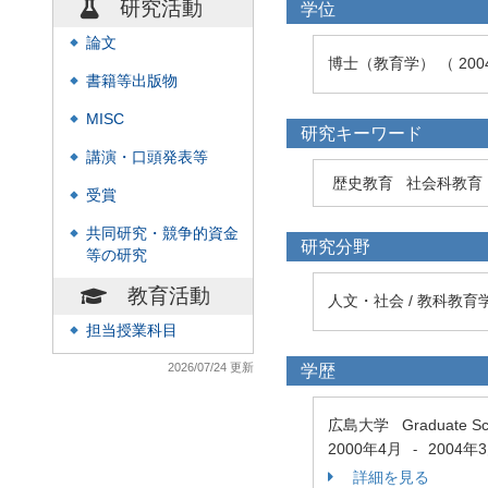
研究活動
学位
論文
◆
博士（教育学） （ 20
書籍等出版物
◆
MISC
◆
研究キーワード
講演・口頭発表等
◆
歴史教育
社会科教育
受賞
◆
共同研究・競争的資金
◆
研究分野
等の研究
教育活動
人文・社会 / 教科教育
担当授業科目
◆
2026/07/24 更新
学歴
広島大学 Graduate Scho
2000年4月
2004年
-
詳細を見る