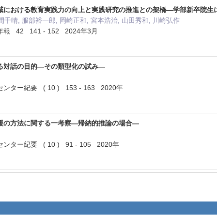
域における教育実践力の向上と実践研究の推進との架橋—学部新卒院生
間千晴, 服部裕一郎, 岡崎正和, 宮本浩治, 山田秀和, 川崎弘作
42 141 - 152 2024年3月
る対話の目的―その類型化の試み―
紀要 ( 10 ) 153 - 163 2020年
援の方法に関する一考察―帰納的推論の場合―
紀要 ( 10 ) 91 - 105 2020年