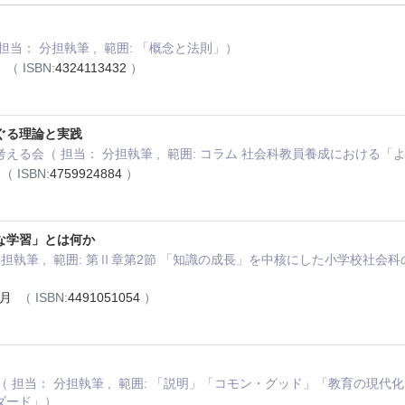
当： 分担執筆 , 範囲: 「概念と法則」）
月
（ ISBN:
4324113432
）
ぐる理論と実践
える会（ 担当： 分担執筆 , 範囲: コラム 社会科教員養成における
月
（ ISBN:
4759924884
）
な学習」とは何か
分担執筆 , 範囲: 第Ⅱ章第2節 「知識の成長」を中核にした小学校社
7月
（ ISBN:
4491051054
）
一編（ 担当： 分担執筆 , 範囲: 「説明」「コモン・グッド」「教育の
ダード」）