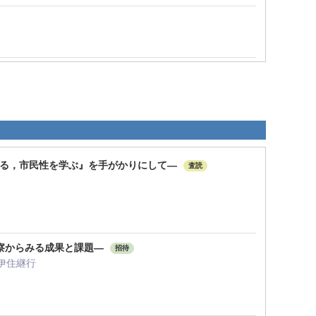
教える，市民性を学ぶ』を手がかりにして—
査読
察からみる成果と課題―
招待
 伊住継行