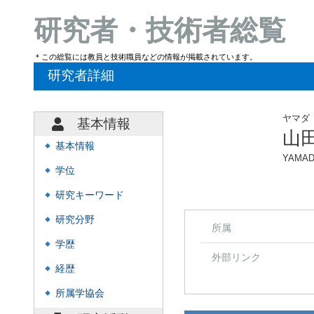
研究者・技術者総覧
＊この総覧には教員と技術職員などの情報が掲載されています。
研究者詳細
ヤマダ
基本情報
山
基本情報
◆
YAMADA
学位
◆
研究キーワード
◆
研究分野
◆
所属
学歴
◆
外部リンク
経歴
◆
所属学協会
◆