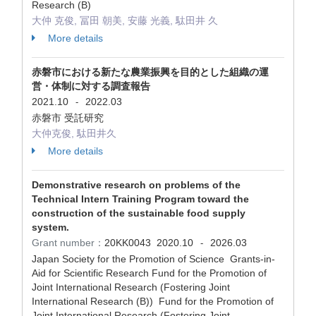
Research (B)
大仲 克俊, 冨田 朝美, 安藤 光義, 駄田井 久
More details
赤磐市における新たな農業振興を目的とした組織の運
営・体制に対する調査報告
2021.10
2022.03
-
赤磐市 受託研究
大仲克俊, 駄田井久
More details
Demonstrative research on problems of the
Technical Intern Training Program toward the
construction of the sustainable food supply
system.
Grant number：
20KK0043
2020.10
2026.03
-
Japan Society for the Promotion of Science Grants-in-
Aid for Scientific Research Fund for the Promotion of
Joint International Research (Fostering Joint
International Research (B)) Fund for the Promotion of
Joint International Research (Fostering Joint