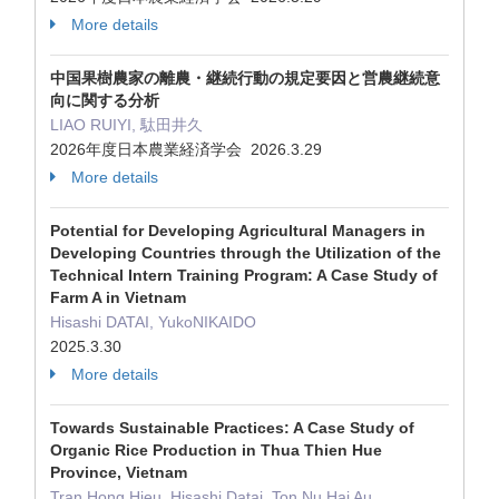
More details
中国果樹農家の離農・継続⾏動の規定要因と営農継続意
向に関する分析
LIAO RUIYI, 駄田井久
2026年度⽇本農業経済学会 2026.3.29
More details
Potential for Developing Agricultural Managers in
Developing Countries through the Utilization of the
Technical Intern Training Program: A Case Study of
Farm A in Vietnam
Hisashi DATAI, YukoNIKAIDO
2025.3.30
More details
Towards Sustainable Practices: A Case Study of
Organic Rice Production in Thua Thien Hue
Province, Vietnam
Tran Hong Hieu, Hisashi Datai, Ton Nu Hai Au