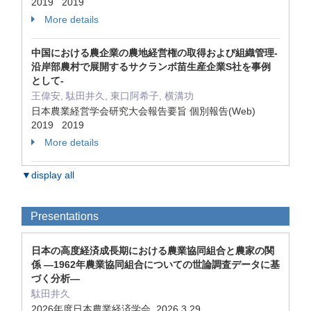
2019 2019
More details
中国における農企業の農地経営権の取得および組織管理-
沿岸部農村で展開するサクランボ苗生産企業S社を事例
として-
王偉安, 駄田井久, 東口阿希子, 横溝功
日本農業経営学会研究大会報告要旨 個別報告(Web)
2019 2019
More details
▼display all
Presentations
⽇本の⾼度経済成⻑期における農業協同組合と農家の関
係 ―1962年農業協同組合についての世論調査データに基
づく分析―
駄田井久
2026年度⽇本農業経済学会 2026.3.29