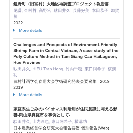
鏡野町（旧富村）大地区再調査プロジェクト報告書
尾謙, 金枓哲, 髙野宏, 駄田井久, 兵藤好美, 本田恭子, 加賀
勝
2022
More details
Challenges and Prospects of Environment-Friendly
Shrimp Farm in Central Vietnam, A case study of the
Poly Culture Method in Tam Giang-Cau HaiLagoon,
Hue Province
駄田井久, HIEU Tran Hong, 竹内千穂, 東口阿希子, 横溝
功
農村計画学会春期大会学術研究発表会要旨集 2019
2019
More details
家庭系生ごみのバイオマス利活用が住民意識に与える影
響-岡山県真庭市を事例として-
駄田井久, 山内淳也, 東口阿希子, 横溝功
日本農業経営学会研究大会報告要旨 個別報告(Web)