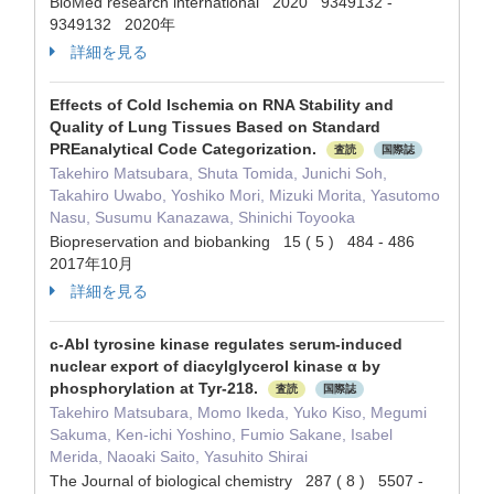
BioMed research international 2020 9349132 -
9349132 2020年
詳細を見る
Effects of Cold Ischemia on RNA Stability and
Quality of Lung Tissues Based on Standard
PREanalytical Code Categorization.
査読
国際誌
Takehiro Matsubara, Shuta Tomida, Junichi Soh,
Takahiro Uwabo, Yoshiko Mori, Mizuki Morita, Yasutomo
Nasu, Susumu Kanazawa, Shinichi Toyooka
Biopreservation and biobanking 15 ( 5 ) 484 - 486
2017年10月
詳細を見る
c-Abl tyrosine kinase regulates serum-induced
nuclear export of diacylglycerol kinase α by
phosphorylation at Tyr-218.
査読
国際誌
Takehiro Matsubara, Momo Ikeda, Yuko Kiso, Megumi
Sakuma, Ken-ichi Yoshino, Fumio Sakane, Isabel
Merida, Naoaki Saito, Yasuhito Shirai
The Journal of biological chemistry 287 ( 8 ) 5507 -