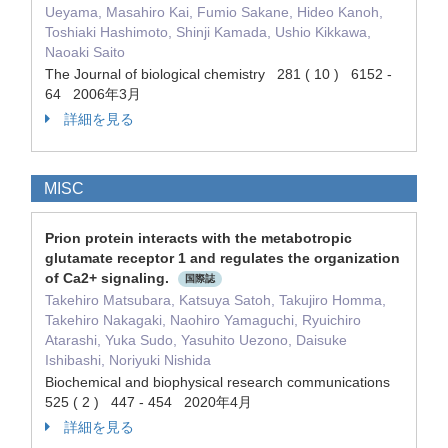
Ueyama, Masahiro Kai, Fumio Sakane, Hideo Kanoh,
Toshiaki Hashimoto, Shinji Kamada, Ushio Kikkawa,
Naoaki Saito
The Journal of biological chemistry 281 ( 10 ) 6152 -
64 2006年3月
詳細を見る
MISC
Prion protein interacts with the metabotropic
glutamate receptor 1 and regulates the organization
of Ca2+ signaling.
国際誌
Takehiro Matsubara, Katsuya Satoh, Takujiro Homma,
Takehiro Nakagaki, Naohiro Yamaguchi, Ryuichiro
Atarashi, Yuka Sudo, Yasuhito Uezono, Daisuke
Ishibashi, Noriyuki Nishida
Biochemical and biophysical research communications
525 ( 2 ) 447 - 454 2020年4月
詳細を見る