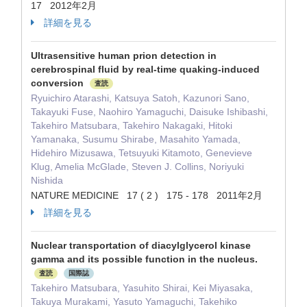
17 2012年2月
詳細を見る
Ultrasensitive human prion detection in
cerebrospinal fluid by real-time quaking-induced
conversion
査読
Ryuichiro Atarashi, Katsuya Satoh, Kazunori Sano,
Takayuki Fuse, Naohiro Yamaguchi, Daisuke Ishibashi,
Takehiro Matsubara, Takehiro Nakagaki, Hitoki
Yamanaka, Susumu Shirabe, Masahito Yamada,
Hidehiro Mizusawa, Tetsuyuki Kitamoto, Genevieve
Klug, Amelia McGlade, Steven J. Collins, Noriyuki
Nishida
NATURE MEDICINE 17 ( 2 ) 175 - 178 2011年2月
詳細を見る
Nuclear transportation of diacylglycerol kinase
gamma and its possible function in the nucleus.
査読
国際誌
Takehiro Matsubara, Yasuhito Shirai, Kei Miyasaka,
Takuya Murakami, Yasuto Yamaguchi, Takehiko