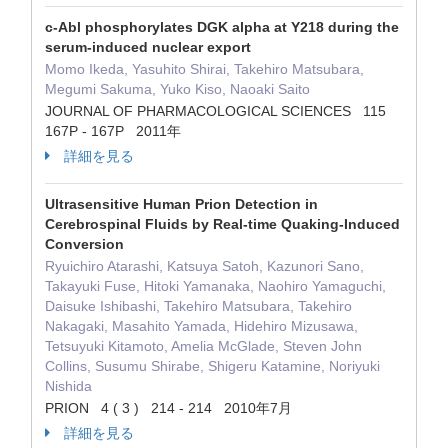
c-Abl phosphorylates DGK alpha at Y218 during the
serum-induced nuclear export
Momo Ikeda, Yasuhito Shirai, Takehiro Matsubara,
Megumi Sakuma, Yuko Kiso, Naoaki Saito
JOURNAL OF PHARMACOLOGICAL SCIENCES 115
167P - 167P 2011年
詳細を見る
Ultrasensitive Human Prion Detection in
Cerebrospinal Fluids by Real-time Quaking-Induced
Conversion
Ryuichiro Atarashi, Katsuya Satoh, Kazunori Sano,
Takayuki Fuse, Hitoki Yamanaka, Naohiro Yamaguchi,
Daisuke Ishibashi, Takehiro Matsubara, Takehiro
Nakagaki, Masahito Yamada, Hidehiro Mizusawa,
Tetsuyuki Kitamoto, Amelia McGlade, Steven John
Collins, Susumu Shirabe, Shigeru Katamine, Noriyuki
Nishida
PRION 4 ( 3 ) 214 - 214 2010年7月
詳細を見る