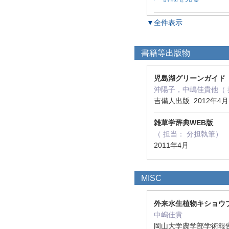
▼全件表示
書籍等出版物
児島湖グリーンガイド
沖陽子，中嶋佳貴他（ 担
吉備人出版 2012年4
雑草学辞典WEB版
（ 担当： 分担執筆）
2011年4月
MISC
外来水生植物キショウ
中嶋佳貴
岡山大学農学部学術報告 2