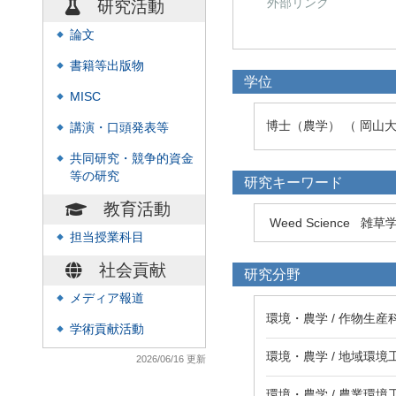
外部リンク
研究活動
論文
◆
書籍等出版物
◆
学位
MISC
◆
博士（農学） （ 岡山大
講演・口頭発表等
◆
共同研究・競争的資金
◆
等の研究
研究キーワード
教育活動
Weed Science
雑草
担当授業科目
◆
社会貢献
研究分野
メディア報道
◆
環境・農学 / 作物生産
学術貢献活動
◆
環境・農学 / 地域環
2026/06/16 更新
環境・農学 / 農業環