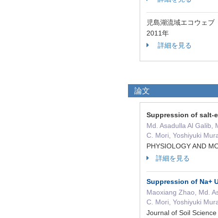
児島湖流域エコウェブ
2011年
詳細を見る
論文
Suppression of salt-e
Md. Asadulla Al Galib
C. Mori, Yoshiyuki Mur
PHYSIOLOGY AND M
詳細を見る
Suppression of Na+ U
Maoxiang Zhao, Md. As
C. Mori, Yoshiyuki Mur
Journal of Soil Scien