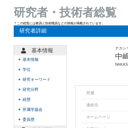
研究者・技術者総覧
＊この総覧には教員と技術職員などの情報が掲載されています。
研究者詳細
ナカシ
基本情報
中
基本情報
◆
NAKASH
学位
◆
研究キーワード
◆
研究分野
◆
所属
経歴
◆
連絡先
所属学協会
◆
ホームページ
委員歴
◆