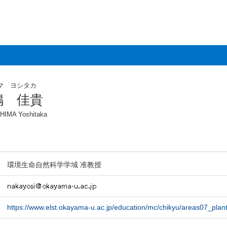
マ ヨシタカ
嶋 佳貴
IMA Yoshitaka
環境生命自然科学学域 准教授
https://www.elst.okayama-u.ac.jp/education/mc/chikyu/areas07_plant