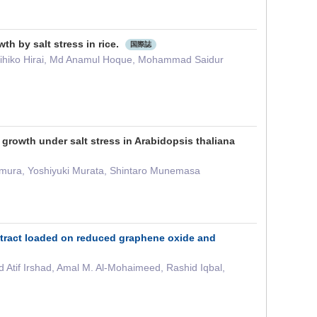
th by salt stress in rice.
国際誌
hihiko Hirai, Md Anamul Hoque, Mohammad Saidur
rowth under salt stress in Arabidopsis thaliana
amura, Yoshiyuki Murata, Shintaro Munemasa
extract loaded on reduced graphene oxide and
Atif Irshad, Amal M. Al-Mohaimeed, Rashid Iqbal,