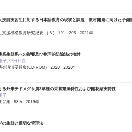
人技能実習生に対する日本語教育の現状と課題－教材開発に向けた予備
機構教育研究紀要 ( 6 ) 191 - 205 2021年
農業生態系への影響及び物理的防除法の検討
陽子, 中田和義
講演要旨集(CD-ROM) 2020 2020年
ける外来チドメグサ属3草種の栄養繁殖特性および開花結実特性
沖陽子
集 58th 2019年
ブの生態と適切な管理法