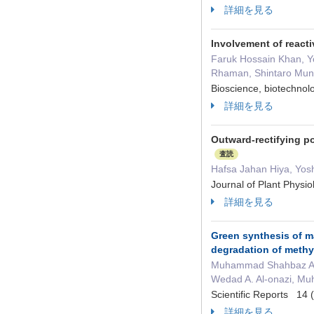
詳細を見る
Involvement of reacti
Faruk Hossain Khan, 
Rhaman, Shintaro Mune
Bioscience, biotechno
詳細を見る
Outward-rectifying p
査読
Hafsa Jahan Hiya, Yos
Journal of Plant Ph
詳細を見る
Green synthesis of m
degradation of methy
Muhammad Shahbaz Akht
Wedad A. Al-onazi, M
Scientific Reports 1
詳細を見る