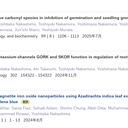
ve carbonyl species in inhibition of germination and seedling grow
Yoshitaka Nakashima, Toshiyuki Nakamura, Yoshimasa Nakamura, Yos
masa, Jun'ichi Mano, Yoshiyuki Murata
logy, and biochemistry 89 ( 8 ) 1106 - 1113 2025年7月
otassium channels GORK and SKOR function in regulation of root g
hitaka Nakashima, Airi Takeuchi, Toshiyuki Nakamura, Yoshimasa Nak
ysiology 302 154322 - 154322 2024年11月
agnetite iron oxide nanoparticles using Azadirachta indica leaf 
lene blue
査読
ar, Sania Fiaz, Sohaib Aslam, Shinho Chung, Allah Ditta, Muhammad 
uhammad Rizwan, Yoshitaka Nakashima
4 ( 1 ) 1 - 13 2024年8月