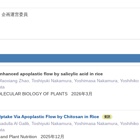
 企画運営委員
nhanced apoplastic flow by salicylic acid in rice
, Maoxiang Zhao, Toshiyuki Nakamura, Yoshimasa Nakamura, Yoshihiko 
ata
OLECULAR BIOLOGY OF PLANTS 2026年3月
ptake Via Apoplastic Flow by Chitosan in Rice
査読
adulla Al Galib, Toshiyuki Nakamura, Yoshimasa Nakamura, Yoshihiko 
ata
ce and Plant Nutrition 2025年12月