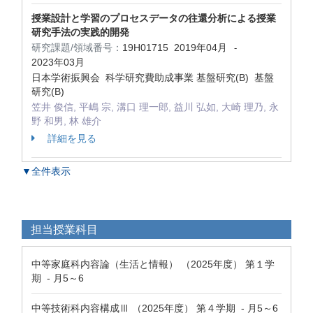
授業設計と学習のプロセスデータの往還分析による授業
研究手法の実践的開発
研究課題/領域番号：
19H01715
2019年04月
-
2023年03月
日本学術振興会 科学研究費助成事業 基盤研究(B) 基盤
研究(B)
笠井 俊信, 平嶋 宗, 溝口 理一郎, 益川 弘如, 大崎 理乃, 永
野 和男, 林 雄介
詳細を見る
▼全件表示
担当授業科目
中等家庭科内容論（生活と情報） （2025年度） 第１学
期 - 月5～6
中等技術科内容構成Ⅲ （2025年度） 第４学期 - 月5～6