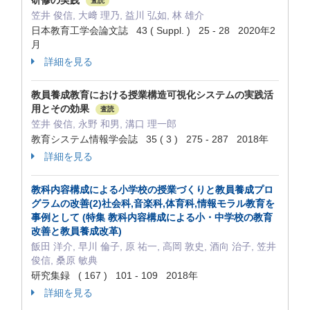
研修の実践
査読
笠井 俊信, 大﨑 理乃, 益川 弘如, 林 雄介
日本教育工学会論文誌 43 ( Suppl. ) 25 - 28 2020年2
月
詳細を見る
教員養成教育における授業構造可視化システムの実践活
用とその効果
査読
笠井 俊信, 永野 和男, 溝口 理一郎
教育システム情報学会誌 35 ( 3 ) 275 - 287 2018年
詳細を見る
教科内容構成による小学校の授業づくりと教員養成プロ
グラムの改善(2)社会科,音楽科,体育科,情報モラル教育を
事例として (特集 教科内容構成による小・中学校の教育
改善と教員養成改革)
飯田 洋介, 早川 倫子, 原 祐一, 高岡 敦史, 酒向 治子, 笠井
俊信, 桑原 敏典
研究集録 ( 167 ) 101 - 109 2018年
詳細を見る