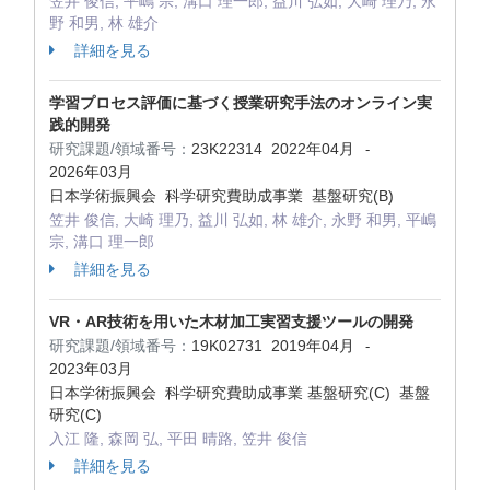
笠井 俊信, 平嶋 宗, 溝口 理一郎, 益川 弘如, 大崎 理乃, 永
野 和男, 林 雄介
詳細を見る
学習プロセス評価に基づく授業研究手法のオンライン実
践的開発
研究課題/領域番号：
23K22314
2022年04月
-
2026年03月
日本学術振興会 科学研究費助成事業 基盤研究(B)
笠井 俊信, 大崎 理乃, 益川 弘如, 林 雄介, 永野 和男, 平嶋
宗, 溝口 理一郎
詳細を見る
VR・AR技術を用いた木材加工実習支援ツールの開発
研究課題/領域番号：
19K02731
2019年04月
-
2023年03月
日本学術振興会 科学研究費助成事業 基盤研究(C) 基盤
研究(C)
入江 隆, 森岡 弘, 平田 晴路, 笠井 俊信
詳細を見る