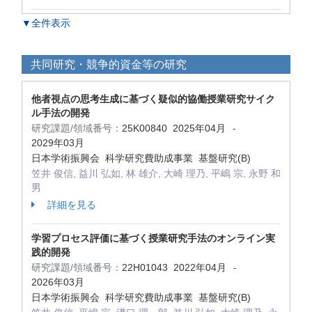
▼全件表示
共同研究・競争的資金等の研究
他者視点の思考生成に基づく疑似的協働授業研究サイク
ル手法の開発
研究課題/領域番号：
25K00840
2025年04月
-
2029年03月
日本学術振興会 科学研究費助成事業 基盤研究(B)
笠井 俊信, 益川 弘如, 林 雄介, 大崎 理乃, 平嶋 宗, 永野 和
男
詳細を見る
学習プロセス評価に基づく授業研究手法のオンライン実
践的開発
研究課題/領域番号：
22H01043
2022年04月
-
2026年03月
日本学術振興会 科学研究費助成事業 基盤研究(B)