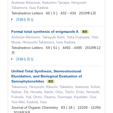
Andreas Meissner, Nobuhiro Tanaka, Hiroyoshi
Takamura, Isao Kadota
Tetrahedron Letters 60 ( 5 ) 432 - 434 2019年1月
詳細を見る
Formal total synthesis of enigmazole A
査読
Andreas Meissner, Takayuki Kishi, Yuka Fujisawa, Yuto
Murai, Hiroyoshi Takamura, Isao Kadota
Tetrahedron Letters 59 ( 51 ) 4492 - 4495 2018年12
月
詳細を見る
Unified Total Synthesis, Stereostructural
Elucidation, and Biological Evaluation of
Sarcophytonolides
査読
Takamura, Hiroyoshi, Kikuchi, Takahiro, Iwamoto, Kohei,
Nakao, Eiji, Harada, Naoki, Otsu, Taichi, Endo, Noriyuki,
Fukuda, Yuji, Ohno, Osamu, Suenaga, Kiyotake, Guo,
Yue-Wei, Kadota, Isao
Journal of Organic Chemistry 83 ( 18 ) 11028 - 11056
2018年9月