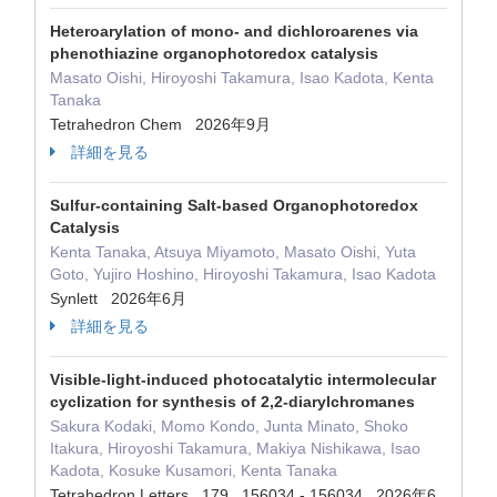
Heteroarylation of mono- and dichloroarenes via
phenothiazine organophotoredox catalysis
Masato Oishi, Hiroyoshi Takamura, Isao Kadota, Kenta
Tanaka
Tetrahedron Chem 2026年9月
詳細を見る
Sulfur-containing Salt-based Organophotoredox
Catalysis
Kenta Tanaka, Atsuya Miyamoto, Masato Oishi, Yuta
Goto, Yujiro Hoshino, Hiroyoshi Takamura, Isao Kadota
Synlett 2026年6月
詳細を見る
Visible-light-induced photocatalytic intermolecular
cyclization for synthesis of 2,2-diarylchromanes
Sakura Kodaki, Momo Kondo, Junta Minato, Shoko
Itakura, Hiroyoshi Takamura, Makiya Nishikawa, Isao
Kadota, Kosuke Kusamori, Kenta Tanaka
Tetrahedron Letters 179 156034 - 156034 2026年6