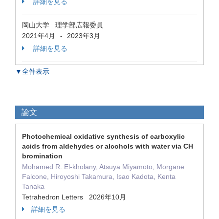
詳細を見る
岡山大学 理学部広報委員
2021年4月
2023年3月
-
詳細を見る
▼全件表示
論文
Photochemical oxidative synthesis of carboxylic
acids from aldehydes or alcohols with water via CH
bromination
Mohamed R. El-kholany, Atsuya Miyamoto, Morgane
Falcone, Hiroyoshi Takamura, Isao Kadota, Kenta
Tanaka
Tetrahedron Letters 2026年10月
詳細を見る