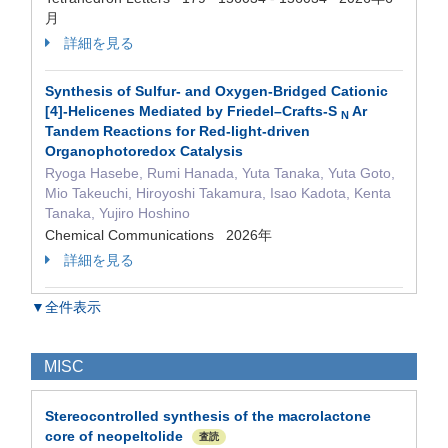
月
詳細を見る
Synthesis of Sulfur- and Oxygen-Bridged Cationic
[4]-Helicenes Mediated by Friedel–Crafts-S
Ar
N
Tandem Reactions for Red-light-driven
Organophotoredox Catalysis
Ryoga Hasebe, Rumi Hanada, Yuta Tanaka, Yuta Goto,
Mio Takeuchi, Hiroyoshi Takamura, Isao Kadota, Kenta
Tanaka, Yujiro Hoshino
Chemical Communications 2026年
詳細を見る
▼全件表示
MISC
Stereocontrolled synthesis of the macrolactone
core of neopeltolide
査読