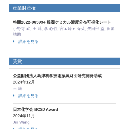
産業財産権
特開2022-065994 根圏ケミカル濃度分布可視化シート
小野寺 武, 王 璡, 李 心竹, 宮▲崎▼ 春菜, 矢田部 塁, 田原
祐助
詳細を見る
受賞
公益財団法人島津科学技術振興財団研究開発助成
2024年12月
王 璡
詳細を見る
日本化学会 BCSJ Award
2024年11月
Jin Wang