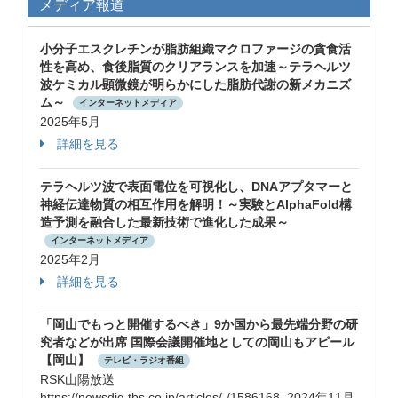
メディア報道
小分子エスクレチンが脂肪組織マクロファージの貪食活
性を高め、食後脂質のクリアランスを加速～テラヘルツ
波ケミカル顕微鏡が明らかにした脂肪代謝の新メカニズ
ム～
インターネットメディア
2025年5月
詳細を見る
テラヘルツ波で表面電位を可視化し、DNAアプタマーと
神経伝達物質の相互作用を解明！～実験とAlphaFold構
造予測を融合した最新技術で進化した成果～
インターネットメディア
2025年2月
詳細を見る
「岡山でもっと開催するべき」9か国から最先端分野の研
究者などが出席 国際会議開催地としての岡山もアピール
【岡山】
テレビ・ラジオ番組
RSK山陽放送
https://newsdig.tbs.co.jp/articles/-/1586168 2024年11月