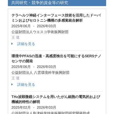
共同研究・競争的資金等の研究
テラヘルツ神経インターフェース技術を活用したドーパ
ミンおよびセロトニン機構の多感覚統合解析
2025年06月
2026年03月
-
公益財団法人ウエスコ学術振興財団
王 璡
詳細を見る
環境中PFASの迅速・高感度検出を可能にするSERSナノ
センサの開発
2025年06月
2026年03月
-
公益財団法人 八雲環境科学振興財団
王 璡
詳細を見る
THz波顕微鏡システムを用いたがん細胞の電気的および
機械的特性の解明
2025年02月
2026年03月
-
公益財団法人島津科学技術振興財団研究開発助成