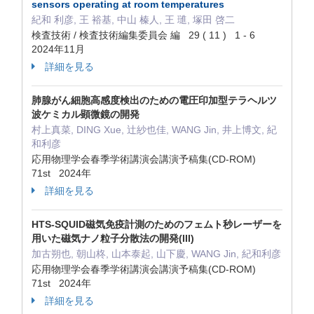
sensors operating at room temperatures
紀和 利彦, 王 裕基, 中山 榛人, 王 璡, 塚田 啓二
検査技術 / 検査技術編集委員会 編 29 ( 11 ) 1 - 6
2024年11月
詳細を見る
肺腺がん細胞高感度検出のための電圧印加型テラヘルツ
波ケミカル顕微鏡の開発
村上真菜, DING Xue, 辻紗也佳, WANG Jin, 井上博文, 紀
和利彦
応用物理学会春季学術講演会講演予稿集(CD-ROM)
71st 2024年
詳細を見る
HTS-SQUID磁気免疫計測のためのフェムト秒レーザーを
用いた磁気ナノ粒子分散法の開発(III)
加古朔也, 朝山柊, 山本泰起, 山下慶, WANG Jin, 紀和利彦
応用物理学会春季学術講演会講演予稿集(CD-ROM)
71st 2024年
詳細を見る