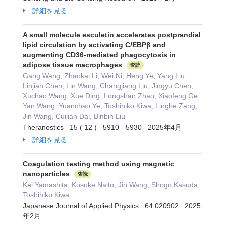
詳細を見る
A small molecule esculetin accelerates postprandial
lipid circulation by activating C/EBPβ and
augmenting CD36-mediated phagocytosis in
adipose tissue macrophages
査読
Gang Wang, Zhaokai Li, Wei Ni, Heng Ye, Yang Liu,
Linjian Chen, Lin Wang, Changjiang Liu, Jingyu Chen,
Xuchao Wang, Xue Ding, Longshan Zhao, Xiaofeng Ge,
Yan Wang, Yuanchao Ye, Toshihiko Kiwa, Linghe Zang,
Jin Wang, Cuilian Dai, Binbin Liu
Theranostics 15 ( 12 ) 5910 - 5930 2025年4月
詳細を見る
Coagulation testing method using magnetic
nanoparticles
査読
Kei Yamashita, Kosuke Naito, Jin Wang, Shogo Kasuda,
Toshihiko Kiwa
Japanese Journal of Applied Physics 64 020902 2025
年2月