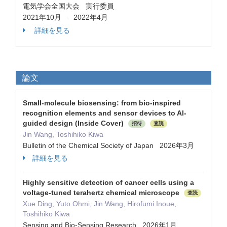
電気学会全国大会 実行委員
2021年10月
2022年4月
-
詳細を見る
論文
Small-molecule biosensing: from bio-inspired
recognition elements and sensor devices to AI-
guided design (Inside Cover)
招待
査読
Jin Wang, Toshihiko Kiwa
Bulletin of the Chemical Society of Japan 2026年3月
詳細を見る
Highly sensitive detection of cancer cells using a
voltage-tuned terahertz chemical microscope
査読
Xue Ding, Yuto Ohmi, Jin Wang, Hirofumi Inoue,
Toshihiko Kiwa
Sensing and Bio-Sensing Research 2026年1月