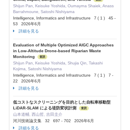
Shijun Pan, Keisuke Yoshida, Oumayma Shaiek, Anass
Barrahmoune, Satoshi Nishiyama
Intelligence, Informatics and Infrastructure 7 ( 1 ) 45 -
53 2026年6月
詳細を見る
Evaluation of Multiple Optimized AIGC Approaches
in Low-Altitude Drone-based Riparian Waste
Monitoring
査読
Shijun Pan, Keisuke Yoshida, Shujia Qin, Takashi
Kojima, Satoshi Nishiyama
Intelligence, Informatics and Infrastructure 7 ( 1 ) 7 -
22 2026年6月
詳細を見る
低コストなスクリーニングを目的とした自転車移動型
LiDAR-SLAM による堤防変状計測
査読
山本道輔, 西山哲, 吉田圭介
河川技術論文集 32 697 - 702 2026年6月
詳細を見る