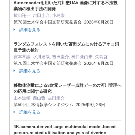
Autoencoderを用いた河川敷UAV 画像に対する不法投
棄物の検出手法の開発
横山翔一, 吉田圭介, 小島崇
第78回土木学会中国支部研究発表会 2026年6月20日
詳細を見る
ランダムフォレストを用いた苫田ダムにおけるアオコ消
長予測の検討
宮本草護, 水川達哉, 吉田圭介, 橋口亜由未, 矢島啓
第78回土木学会中国支部研究発表会 2026年6月20日
詳細を見る
移動体測量による3次元レーザー点群データの河川管理へ
の応用に関する研究
山本道輔, 西山哲, 吉田圭介
第50回土木情報学シンポジウム 2025年9月26日
詳細を見る
4K-camera-derived large multimodal model-based
person-related utilisation analysis of riverine