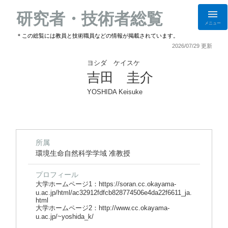
研究者・技術者総覧
メニュー
＊この総覧には教員と技術職員などの情報が掲載されています。
2026/07/29 更新
ヨシダ ケイスケ
吉田 圭介
YOSHIDA Keisuke
所属
環境生命自然科学学域 准教授
プロフィール
大学ホームページ1：https://soran.cc.okayama-
u.ac.jp/html/ac32912fdfcb828774506e4da22f6611_ja.
html
大学ホームページ2：http://www.cc.okayama-
u.ac.jp/~yoshida_k/