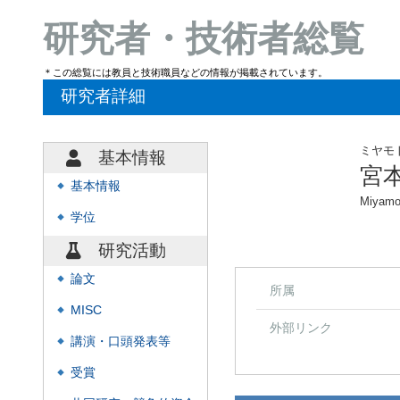
研究者・技術者総覧
＊この総覧には教員と技術職員などの情報が掲載されています。
研究者詳細
ミヤモ
基本情報
宮
基本情報
◆
Miyamo
学位
◆
研究活動
論文
◆
所属
MISC
◆
外部リンク
講演・口頭発表等
◆
受賞
◆