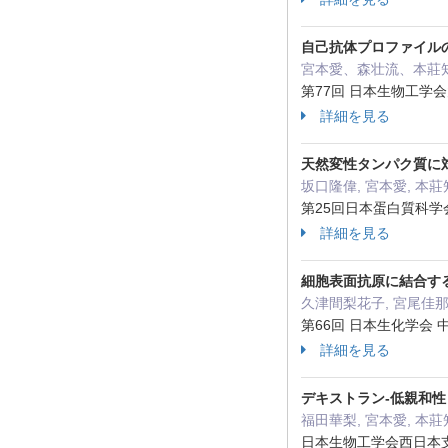
自己抗体プロファイル
宮本愛、森壮流、本莊
第77回 日本生物工学会
詳細を見る
天然変性タンパク質に
坂口隆偉, 宮本愛, 本莊
第25回日本蛋白質科
詳細を見る
細胞表面抗原に結合す
久津間梨花子, 宮尾佳那,
第66回 日本生化学会
詳細を見る
デキストラン-低親和性リ
福田華梨, 宮本愛, 本莊
日本生物工学会西日本支