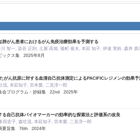
は肺がん患者におけるがん免疫治療効果を予測する
谷川 智一, 染谷 正則, 土屋 高旭, 後町 俊夫, 本莊 知子, 伊達 実鈴, 森井 
ックス集 2025年8月
を用いたがん抗原に対する血清自己抗体測定によるPACIFICレジメンの効果予
壮流, 本莊知子, 宮本愛, 二見淳一郎
会プログラム・抄録集 22nd 2025年
する自己抗体バイオマーカーの効率的な探索法と評価系の改良
多田宏子, 森壮流, 本莊知子, 宮本愛, 二見淳一郎
旨集 76th 2024年