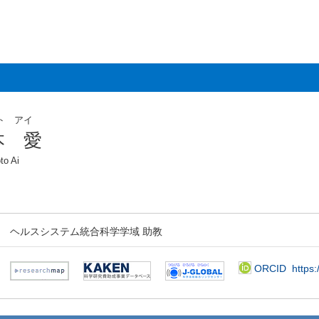
ト アイ
本 愛
to Ai
ヘルスシステム統合科学学域 助教
ORCID
https: