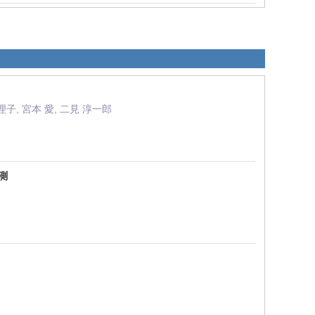
真理子, 宮本 愛, 二見 淳一郎
測