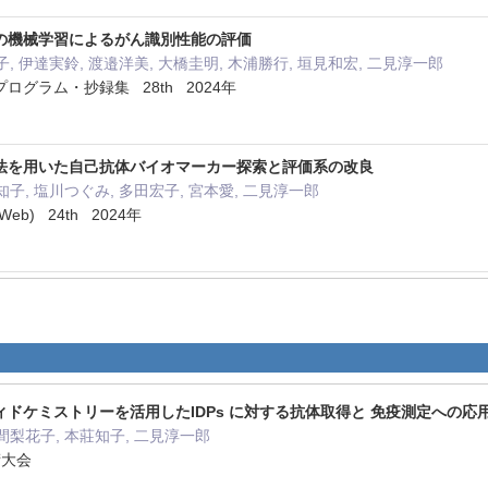
の機械学習によるがん識別性能の評価
子, 伊達実鈴, 渡邉洋美, 大橋圭明, 木浦勝行, 垣見和宏, 二見淳一郎
グラム・抄録集 28th 2024年
法を用いた自己抗体バイオマーカー探索と評価系の改良
知子, 塩川つぐみ, 多田宏子, 宮本愛, 二見淳一郎
b) 24th 2024年
ドケミストリーを活用したIDPs に対する抗体取得と 免疫測定への応
津間梨花子, 本莊知子, 二見淳一郎
術大会