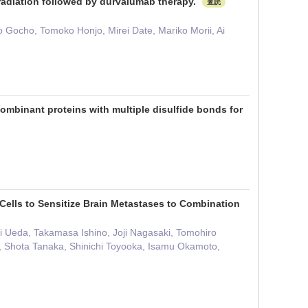
radiation followed by durvalumab therapy.
査読
Gocho, Tomoko Honjo, Mirei Date, Mariko Morii, Ai
combinant proteins with multiple disulfide bonds for
r Cells to Sensitize Brain Metastases to Combination
 Ueda, Takamasa Ishino, Joji Nagasaki, Tomohiro
i, Shota Tanaka, Shinichi Toyooka, Isamu Okamoto,