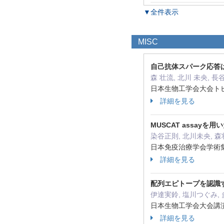
▼全件表示
MISC
自己抗体スパーク応答
森 壮流, 北川 未央, 長
日本生物工学会大会トピ
詳細を見る
MUSCAT assay
染谷正則, 北川未央, 森
日本免疫治療学会学術集
詳細を見る
配列エピトープを認識
伊達実鈴, 塩川つぐみ, 
日本生物工学会大会講演要
詳細を見る