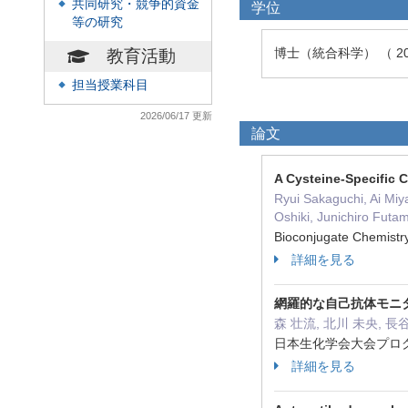
共同研究・競争的資金
◆
学位
等の研究
博士（統合科学） （ 2
教育活動
担当授業科目
◆
2026/06/17 更新
論文
A Cysteine-Specific C
Ryui Sakaguchi, Ai Miy
Oshiki, Junichiro Futam
Bioconjugate Chemis
詳細を見る
網羅的な自己抗体モニ
森 壮流, 北川 未央, 長
日本生化学会大会プログラム
詳細を見る