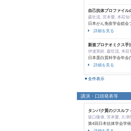
自己抗体プロファイル
森壮流, 宮本愛, 本莊知
日本がん免疫学会総会プロ
詳細を見る
新規プロテオミクス手
伊達実鈴, 森壮流, 本莊
日本蛋白質科学会年会(We
詳細を見る
▼全件表示
講演・口頭発表等
タンパク質のジスルフィ
坂口隆偉, 宮本愛, 久
第4回日本抗体学会学
詳細を見る