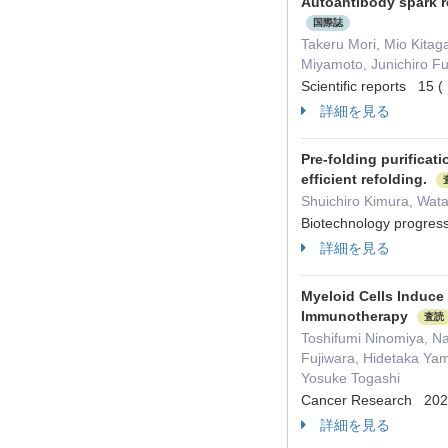
Autoantibody spark r
国際誌
Takeru Mori, Mio Kita
Miyamoto, Junichiro F
Scientific reports 1
詳細を見る
Pre-folding purificat
efficient refolding.
Shuichiro Kimura, Wat
Biotechnology prog
詳細を見る
Myeloid Cells Induce 
Immunotherapy
査読
Toshifumi Ninomiya, N
Fujiwara, Hidetaka Yam
Yosuke Togashi
Cancer Research 2
詳細を見る