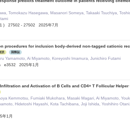
esponse predicts treatment outcome in patients receiving chemo
gawa, Tomokazu Hasegawa, Masanori Someya, Takaaki Tsuchiya, Toshio 
utami
5 ( 1 ) 27502 - 27502 2025年7月
ion procedures for inclusion body-derived non-tagged cationic re
査読
国際誌
aru Yamamoto, Ai Miyamoto, Koreyoshi Imamura, Junichiro Futami
ress e3532 2025年1月
Infiltration and Activation of B Cells and CD4+ T Follicular Helpe
aoya Kemmotsu, Fumiaki Mukohara, Masaki Magari, Ai Miyamoto, Youki
amoto, Hidetoshi Hayashi, Kota Tachibana, Joji Ishida, Yoshihiro Otan
025年1月