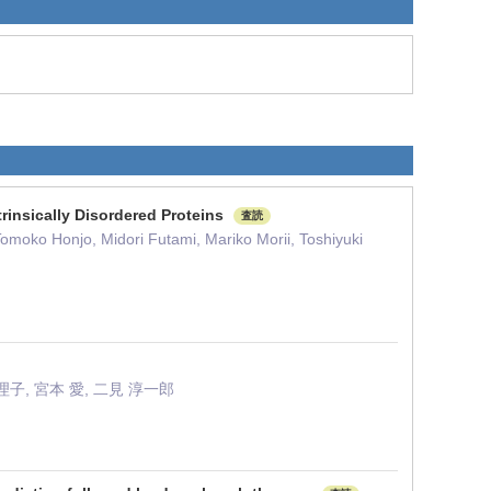
trinsically Disordered Proteins
査読
omoko Honjo, Midori Futami, Mariko Morii, Toshiyuki
真理子, 宮本 愛, 二見 淳一郎