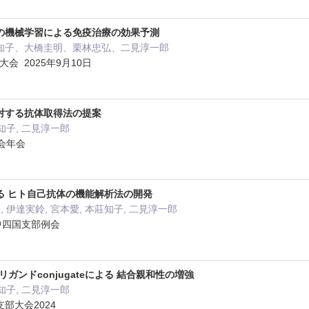
の機械学習による免疫治療の効果予測
知子、大橋圭明、栗林忠弘、二見淳一郎
大会 2025年9月10日
対する抗体取得法の提案
知子, 二見淳一郎
学会年会
る ヒト自己抗体の機能解析法の開発
 伊達実鈴, 宮本愛, 本莊知子, 二見淳一郎
 中四国支部例会
ガンドconjugateによる 結合親和性の増強
知子, 二見淳一郎
部大会2024