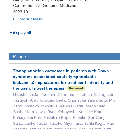
Comprehensive Genome Medicine,
2023.10
More details
▼display all
Papers
Transplantation outcomes in patients with Down
syndrome‐associated acute lymphoblastic
leukaemia: Implications for treatment intensity and
the use of novel therapies
Reviewed
Hisashi Ishida, Yasuhiro Okamoto, Hirotoshi Sakaguchi,
Yasuyuki Arai, Tomoaki Ueda, Shunsuke Yamamoto, Mio
Yano, Tomoko Yokosuka, Keiko Okada, Maho Sato,
Shuhei Karakawa, Ryoji Kobayashi, Keisuke Kato,
Katsuyoshi Koh, Toshihiro Fujiki, Kumiko Goi, Shoji
Saito, Junko Takita, Takako Miyamura, Yuhki Koga, Nao