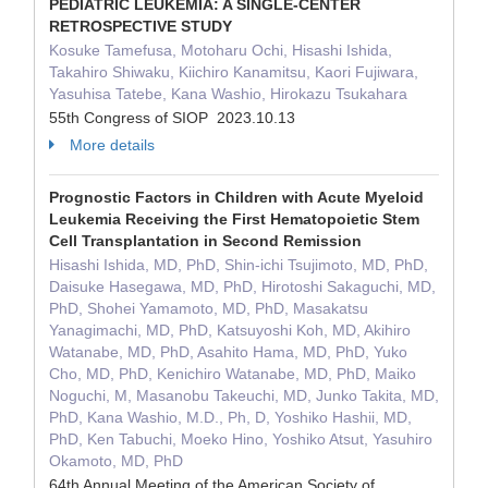
PEDIATRIC LEUKEMIA: A SINGLE-CENTER
RETROSPECTIVE STUDY
Kosuke Tamefusa, Motoharu Ochi, Hisashi Ishida,
Takahiro Shiwaku, Kiichiro Kanamitsu, Kaori Fujiwara,
Yasuhisa Tatebe, Kana Washio, Hirokazu Tsukahara
55th Congress of SIOP 2023.10.13
More details
Prognostic Factors in Children with Acute Myeloid
Leukemia Receiving the First Hematopoietic Stem
Cell Transplantation in Second Remission
Hisashi Ishida, MD, PhD, Shin-ichi Tsujimoto, MD, PhD,
Daisuke Hasegawa, MD, PhD, Hirotoshi Sakaguchi, MD,
PhD, Shohei Yamamoto, MD, PhD, Masakatsu
Yanagimachi, MD, PhD, Katsuyoshi Koh, MD, Akihiro
Watanabe, MD, PhD, Asahito Hama, MD, PhD, Yuko
Cho, MD, PhD, Kenichiro Watanabe, MD, PhD, Maiko
Noguchi, M, Masanobu Takeuchi, MD, Junko Takita, MD,
PhD, Kana Washio, M.D., Ph, D, Yoshiko Hashii, MD,
PhD, Ken Tabuchi, Moeko Hino, Yoshiko Atsut, Yasuhiro
Okamoto, MD, PhD
64th Annual Meeting of the American Society of