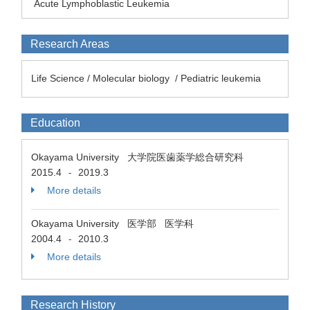
Acute Lymphoblastic Leukemia
Research Areas
Life Science / Molecular biology / Pediatric leukemia
Education
Okayama University 大学院医歯薬学総合研究科
2015.4
2019.3
-
More details
Okayama University 医学部 医学科
2004.4
2010.3
-
More details
Research History