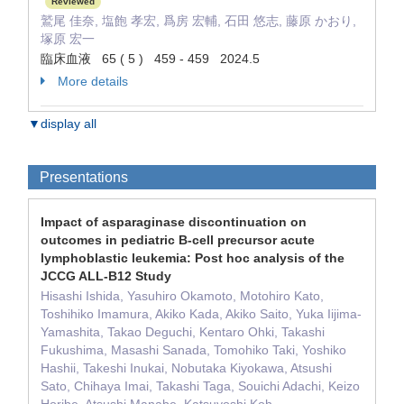
Reviewed
鷲尾 佳奈, 塩飽 孝宏, 爲房 宏輔, 石田 悠志, 藤原 かおり,
塚原 宏一
臨床血液 65 ( 5 ) 459 - 459 2024.5
More details
▼display all
Presentations
Impact of asparaginase discontinuation on
outcomes in pediatric B-cell precursor acute
lymphoblastic leukemia: Post hoc analysis of the
JCCG ALL-B12 Study
Hisashi Ishida, Yasuhiro Okamoto, Motohiro Kato,
Toshihiko Imamura, Akiko Kada, Akiko Saito, Yuka Iijima-
Yamashita, Takao Deguchi, Kentaro Ohki, Takashi
Fukushima, Masashi Sanada, Tomohiko Taki, Yoshiko
Hashii, Takeshi Inukai, Nobutaka Kiyokawa, Atsushi
Sato, Chihaya Imai, Takashi Taga, Souichi Adachi, Keizo