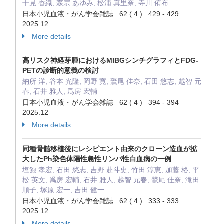
十見 香織, 森宗 あゆみ, 松浦 真里奈, 寺川 侑布
日本小児血液・がん学会雑誌 62 ( 4 ) 429 - 429
2025.12
More details
高リスク神経芽腫におけるMIBGシンチグラフィとFDG-
PETの診断的意義の検討
納所 洋, 谷本 光隆, 岡野 寛, 鷲尾 佳奈, 石田 悠志, 越智 元
春, 石井 雅人, 爲房 宏輔
日本小児血液・がん学会雑誌 62 ( 4 ) 394 - 394
2025.12
More details
同種骨髄移植後にレシピエント由来のクローン造血が拡
大したPh染色体陽性急性リンパ性白血病の一例
塩飽 孝宏, 石田 悠志, 吉野 赴斗史, 竹田 淳恵, 加藤 格, 平
松 英文, 爲房 宏輔, 石井 雅人, 越智 元春, 鷲尾 佳奈, 滝田
順子, 塚原 宏一, 吉田 健一
日本小児血液・がん学会雑誌 62 ( 4 ) 333 - 333
2025.12
More details