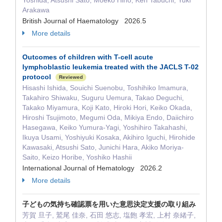
Yoshida, Atsushi Sato, Moeko Hino, Ken Tabuchi, Yuki
Arakawa
British Journal of Haematology 2026.5
More details
Outcomes of children with T-cell acute
lymphoblastic leukemia treated with the JACLS T-02
protocol
Reviewed
Hisashi Ishida, Souichi Suenobu, Toshihiko Imamura,
Takahiro Shiwaku, Suguru Uemura, Takao Deguchi,
Takako Miyamura, Koji Kato, Hiroki Hori, Keiko Okada,
Hiroshi Tsujimoto, Megumi Oda, Mikiya Endo, Daiichiro
Hasegawa, Keiko Yumura-Yagi, Yoshihiro Takahashi,
Ikuya Usami, Yoshiyuki Kosaka, Akihiro Iguchi, Hirohide
Kawasaki, Atsushi Sato, Junichi Hara, Akiko Moriya-
Saito, Keizo Horibe, Yoshiko Hashii
International Journal of Hematology 2026.2
More details
子どもの気持ち確認票を用いた意思決定支援の取り組み
芳賀 旦子, 鷲尾 佳奈, 石田 悠志, 塩飽 孝宏, 上村 奈緒子,