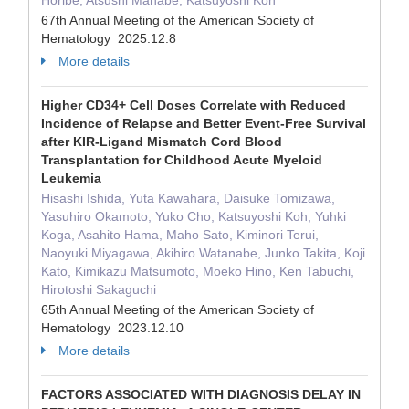
Horibe, Atsushi Manabe, Katsuyoshi Koh
67th Annual Meeting of the American Society of
Hematology 2025.12.8
More details
Higher CD34+ Cell Doses Correlate with Reduced
Incidence of Relapse and Better Event-Free Survival
after KIR-Ligand Mismatch Cord Blood
Transplantation for Childhood Acute Myeloid
Leukemia
Hisashi Ishida, Yuta Kawahara, Daisuke Tomizawa,
Yasuhiro Okamoto, Yuko Cho, Katsuyoshi Koh, Yuhki
Koga, Asahito Hama, Maho Sato, Kiminori Terui,
Naoyuki Miyagawa, Akihiro Watanabe, Junko Takita, Koji
Kato, Kimikazu Matsumoto, Moeko Hino, Ken Tabuchi,
Hirotoshi Sakaguchi
65th Annual Meeting of the American Society of
Hematology 2023.12.10
More details
FACTORS ASSOCIATED WITH DIAGNOSIS DELAY IN