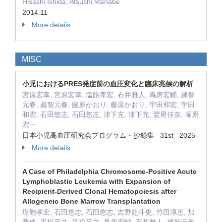
Hisashi Ishida, Atsushi Manabe
2014.11
More details
MISC
小児におけるPRES発症前の血圧変化と臨床兆候の解析
宮原宏幸, 宮原宏幸, 塩飽孝宏, 石井雅人, 爲房宏輔, 越智
元春, 越智元春, 藤原かおり, 藤原かおり, 宇田和宏, 宇田
和宏, 石田悠志, 石田悠志, 津下充, 津下充, 鷲尾佳奈, 塚原
宏一
日本小児高血圧研究会プログラム・抄録集 31st 2025
More details
A Case of Philadelphia Chromosome-Positive Acute
Lymphoblastic Leukemia with Expansion of
Recipient-Derived Clonal Hematopoiesis after
Allogeneic Bone Marrow Transplantation
塩飽孝宏, 石田悠志, 石田悠志, 吉野赴斗史, 竹田淳恵, 加