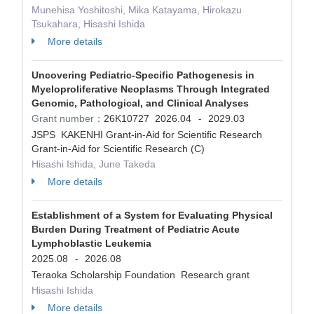
Munehisa Yoshitoshi, Mika Katayama, Hirokazu
Tsukahara, Hisashi Ishida
More details
Uncovering Pediatric-Specific Pathogenesis in
Myeloproliferative Neoplasms Through Integrated
Genomic, Pathological, and Clinical Analyses
Grant number：
26K10727
2026.04
2029.03
-
JSPS KAKENHI Grant-in-Aid for Scientific Research
Grant-in-Aid for Scientific Research (C)
Hisashi Ishida, June Takeda
More details
Establishment of a System for Evaluating Physical
Burden During Treatment of Pediatric Acute
Lymphoblastic Leukemia
2025.08
2026.08
-
Teraoka Scholarship Foundation Research grant
Hisashi Ishida
More details