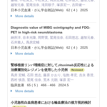
藤格, 平松英文, 平松英文, 爲房宏輔, 石井雅人, 越智元春,
越智元春, 鷲尾佳奈, 滝田順子, 塚原宏一, 吉田健一
日本小児血液・がん学会雑誌(Web) 62 ( 4 ) 2025
More details
Diagnostic value of MIBG scintigraphy and FDG-
PET in high-risk neuroblastoma
納所洋, 谷本光隆, 岡野寛, 鷲尾佳奈, 石田悠志, 越智元春,
石井雅人, 爲房宏輔
日本小児血液・がん学会雑誌(Web) 62 ( 4 ) 2025
More details
腎移植後リンパ増殖症に対して,rituximab反応性による
治療層別化レジメンを使用した小児例
Reviewed
爲房 宏輔, 石田 悠志, 藤原 かおり, 塩飽 孝宏, 吉永 香澄,
西村 慎吾, 鷲尾 佳奈, 荒木 元朗, 塚原 宏一
臨床血液 65 ( 5 ) 466 - 466 2024.5
More details
小児急性白血病患者における輸血療法の後方視的検討