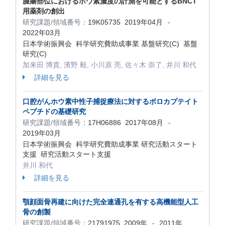
腫瘍部位におけるホウ素濃度の計測を可能とするBNCT
用薬剤の創出
研究課題/領域番号：
19K05735
2019年04月
-
2022年03月
日本学術振興会 科学研究費助成事業 基盤研究(C) 基盤
研究(C)
加来田 博貴, 濱野 毅, 小川原 亮, 佐々木 崇了, 井川 和代
詳細を見る
口腔がんホウ素中性子捕捉療法に対するボロカプテイト
ペプチドの基礎研究
研究課題/領域番号：
17H06886
2017年08月
-
2019年03月
日本学術振興会 科学研究費助成事業 研究活動スタート
支援 研究活動スタート支援
井川 和代
詳細を見る
顎顔面骨再建に向けた完全連通孔を有する高機能型人工
骨の創製
研究課題/領域番号：
21791975
2009年
2011年
-