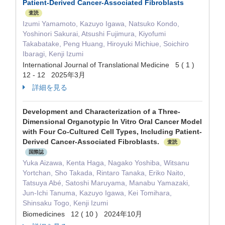
Patient-Derived Cancer-Associated Fibroblasts
査読
Izumi Yamamoto, Kazuyo Igawa, Natsuko Kondo,
Yoshinori Sakurai, Atsushi Fujimura, Kiyofumi
Takabatake, Peng Huang, Hiroyuki Michiue, Soichiro
Ibaragi, Kenji Izumi
International Journal of Translational Medicine 5 ( 1 )
12 - 12 2025年3月
詳細を見る
Development and Characterization of a Three-
Dimensional Organotypic In Vitro Oral Cancer Model
with Four Co-Cultured Cell Types, Including Patient-
Derived Cancer-Associated Fibroblasts.
査読
国際誌
Yuka Aizawa, Kenta Haga, Nagako Yoshiba, Witsanu
Yortchan, Sho Takada, Rintaro Tanaka, Eriko Naito,
Tatsuya Abé, Satoshi Maruyama, Manabu Yamazaki,
Jun-Ichi Tanuma, Kazuyo Igawa, Kei Tomihara,
Shinsaku Togo, Kenji Izumi
Biomedicines 12 ( 10 ) 2024年10月