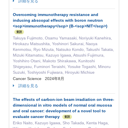
詳細を見る
Overcoming immunotherapy resistance and
inducing abscopal effects with boron neutron
<scp>immunotherapy</scp> (B‐<scp>NIT</scp>)
査読
Takuya Fujimoto, Osamu Yamasaki, Noriyuki Kanehira,
Hirokazu Matsushita, Yoshinori Sakurai, Naoya
Kenmotsu, Ryo Mizuta, Natsuko Kondo, Takushi Takata,
Mizuki Kitamatsu, Kazuyo Igawa, Atsushi Fujimura,
Yoshihiro Otani, Makoto Shirakawa, Kunitoshi
Shigeyasu, Fuminori Teraishi, Yosuke Togashi, Minoru
Suzuki, Toshiyoshi Fujiwara, Hiroyuki Michiue
Cancer Science 2024年8月
詳細を見る
The effects of carbon-ion beam irradiation on three-
dimensional in vitro models of normal oral mucosa
and oral cancer: development of a novel tool to
evaluate cancer therapy
査読
Eriko Naito, Kazuyo Igawa, Sho Takada, Kenta Haga,