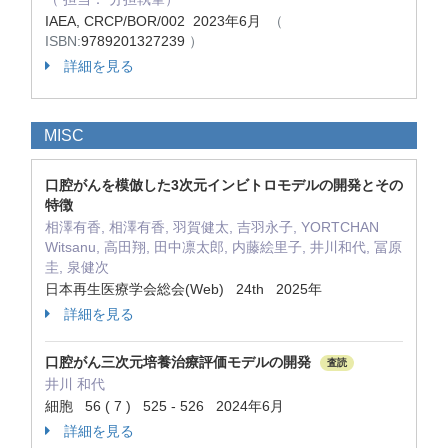
IAEA, CRCP/BOR/002 2023年6月
（
ISBN:
9789201327239
）
詳細を見る
MISC
口腔がんを模倣した3次元インビトロモデルの開発とその
特徴
相澤有香, 相澤有香, 羽賀健太, 吉羽永子, YORTCHAN
Witsanu, 高田翔, 田中凛太郎, 内藤絵里子, 井川和代, 冨原
圭, 泉健次
日本再生医療学会総会(Web) 24th 2025年
詳細を見る
口腔がん三次元培養治療評価モデルの開発
査読
井川 和代
細胞 56 ( 7 ) 525 - 526 2024年6月
詳細を見る