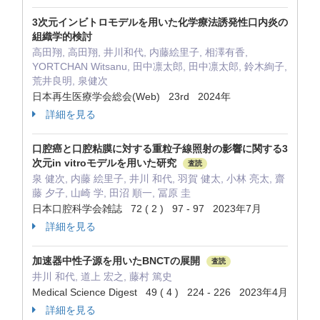
3次元インビトロモデルを用いた化学療法誘発性口内炎の
組織学的検討
高田翔, 高田翔, 井川和代, 内藤絵里子, 相澤有香,
YORTCHAN Witsanu, 田中凛太郎, 田中凛太郎, 鈴木絢子,
荒井良明, 泉健次
日本再生医療学会総会(Web) 23rd 2024年
詳細を見る
口腔癌と口腔粘膜に対する重粒子線照射の影響に関する3
次元in vitroモデルを用いた研究
査読
泉 健次, 内藤 絵里子, 井川 和代, 羽賀 健太, 小林 亮太, 齋
藤 夕子, 山崎 学, 田沼 順一, 冨原 圭
日本口腔科学会雑誌 72 ( 2 ) 97 - 97 2023年7月
詳細を見る
加速器中性子源を用いたBNCTの展開
査読
井川 和代, 道上 宏之, 藤村 篤史
Medical Science Digest 49 ( 4 ) 224 - 226 2023年4月
詳細を見る