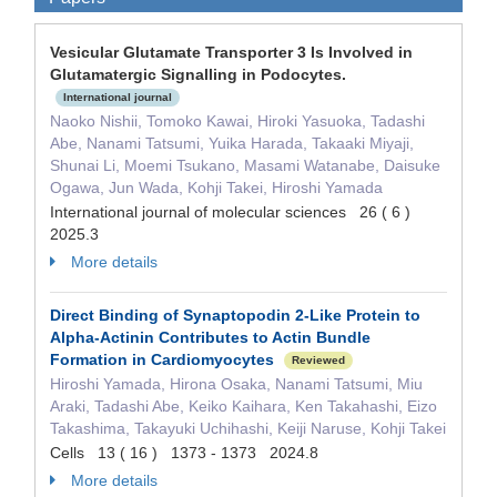
Vesicular Glutamate Transporter 3 Is Involved in
Glutamatergic Signalling in Podocytes.
International journal
Naoko Nishii, Tomoko Kawai, Hiroki Yasuoka, Tadashi
Abe, Nanami Tatsumi, Yuika Harada, Takaaki Miyaji,
Shunai Li, Moemi Tsukano, Masami Watanabe, Daisuke
Ogawa, Jun Wada, Kohji Takei, Hiroshi Yamada
International journal of molecular sciences 26 ( 6 )
2025.3
More details
Direct Binding of Synaptopodin 2-Like Protein to
Alpha-Actinin Contributes to Actin Bundle
Formation in Cardiomyocytes
Reviewed
Hiroshi Yamada, Hirona Osaka, Nanami Tatsumi, Miu
Araki, Tadashi Abe, Keiko Kaihara, Ken Takahashi, Eizo
Takashima, Takayuki Uchihashi, Keiji Naruse, Kohji Takei
Cells 13 ( 16 ) 1373 - 1373 2024.8
More details