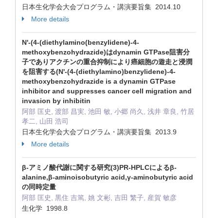
日本生化学会大会プログラム・講演要旨集 2014.10
More details
N'-(4-(diethylamino(benzylidene)-4-
methoxybenzohydrazide)はdynamin GTPase阻害分
子でありアクチンの重合抑制により癌細胞の遊走と浸潤
を阻害する(N'-(4-(diethylamino)benzylidene)-4-
methoxybenzohydrazide is a dynamin GTPase
inhibitor and suppresses cancer cell migration and
invasion by inhibitin
阿部 匡史, 渡部 昌実, 池田 敏, 小郷 尚久, 浅井 章良, 竹居
孝二, 山田 浩司
日本生化学会大会プログラム・講演要旨集 2013.9
More details
β-アミノ酸代謝に関する研究(3)PR-HPLCによるβ-
alanine,β-aminoisobutyric acid,γ-aminobutyric acid
の同時定量
阿部 匡史, 黒住 吉篤, 姚 文彬, 吉田 繁子, 産賀 敏彦
生化学 1998.8