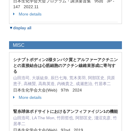
日本生化学会大会プログラム・講演要旨集 95回 3P -
147 2022.11
More details
▼display all
MISC
シナプトポディン2様タンパク質とアルファーアクチニン
との直接結合は心筋細胞のアクチン線維束形成に寄与す
る
山田浩司, 大坂紘奈, 辰巳七海, 荒木美羽, 阿部匡史, 貝原
恵子, 高橋賢, 高島英造, 内橋貴之, 成瀬恵治, 竹居孝二
日本生化学会大会(Web) 97th 2024
More details
腎糸球体ポドサイトにおけるアンフィファイジン1の機能
山田浩司, LA The Mon, 竹田哲也, 阿部匡史, 淺沼克彦, 竹
居孝二
日本生化学会大会(Web) 92nd 2019