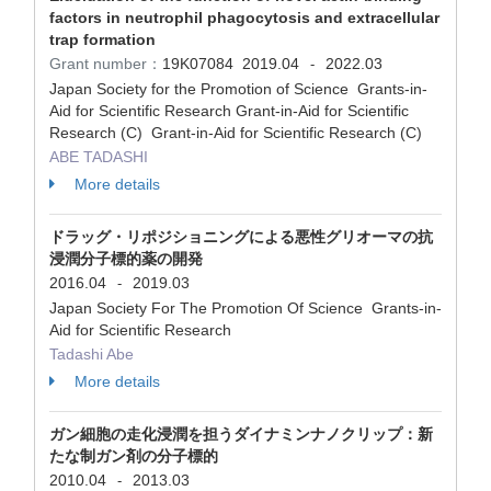
factors in neutrophil phagocytosis and extracellular
trap formation
Grant number：
19K07084
2019.04
2022.03
-
Japan Society for the Promotion of Science Grants-in-
Aid for Scientific Research Grant-in-Aid for Scientific
Research (C) Grant-in-Aid for Scientific Research (C)
ABE TADASHI
More details
ドラッグ・リポジショニングによる悪性グリオーマの抗
浸潤分子標的薬の開発
2016.04
2019.03
-
Japan Society For The Promotion Of Science Grants-in-
Aid for Scientific Research
Tadashi Abe
More details
ガン細胞の走化浸潤を担うダイナミンナノクリップ：新
たな制ガン剤の分子標的
2010.04
2013.03
-