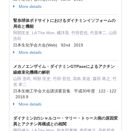
More details
腎糸球体ポドサイトにおけるダイナミンイソフォームの
局在と機能
阿部匡史, LA The Mon, 橘洋美, 竹田哲也, 竹居孝二, 山田
浩司
日本生化学会大会(Web) 92nd 2019
More details
メカノエンザイム・ダイナミンGTPaseによるアクチン
線維束化機構の解析
山田 浩司, 阿部 匡史, 竹田 哲也, 高島 英造, 森田 将之, 竹
居 孝二
日本生物工学会大会講演要旨集 平成30年度 122 - 122
2018.8
More details
ダイナミン2のシャルコー・マリー・トゥース病の原因変
異とアクチン再構成との相関
隅田健斗, LA The Mon, 和木田夏輝, 森田将之, 高島英造,