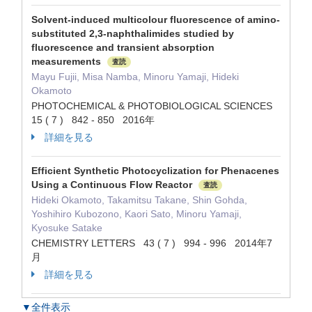
Solvent-induced multicolour fluorescence of amino-
substituted 2,3-naphthalimides studied by
fluorescence and transient absorption
measurements
査読
Mayu Fujii, Misa Namba, Minoru Yamaji, Hideki
Okamoto
PHOTOCHEMICAL & PHOTOBIOLOGICAL SCIENCES
15 ( 7 ) 842 - 850 2016年
詳細を見る
Efficient Synthetic Photocyclization for Phenacenes
Using a Continuous Flow Reactor
査読
Hideki Okamoto, Takamitsu Takane, Shin Gohda,
Yoshihiro Kubozono, Kaori Sato, Minoru Yamaji,
Kyosuke Satake
CHEMISTRY LETTERS 43 ( 7 ) 994 - 996 2014年7
月
詳細を見る
▼全件表示