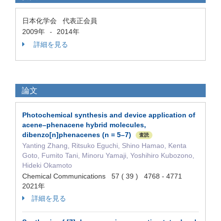
日本化学会 代表正会員
2009年
2014年
-
詳細を見る
論文
Photochemical synthesis and device application of
acene–phenacene hybrid molecules,
dibenzo[n]phenacenes (n = 5–7)
査読
Yanting Zhang, Ritsuko Eguchi, Shino Hamao, Kenta
Goto, Fumito Tani, Minoru Yamaji, Yoshihiro Kubozono,
Hideki Okamoto
Chemical Communications 57 ( 39 ) 4768 - 4771
2021年
詳細を見る