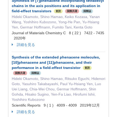
Synthesis of [7]phenacene incorporating tetradecyl
chains in the axis positions and its application in
field-effect transistors
査読
国際共著
国際誌
Hideki Okamoto, Shino Hamao, Keiko Kozasa, Yanan
Wang, Yoshihiro Kubozono, Yong-He Pan, Yu-Hsiang
Yen, Germar Hoffmann, Fumito Tani, Kenta Goto
Journal of Materials Chemistry C 8 ( 22 ) 7422 - 7435
2020年
詳細を見る
Synthesis of the extended phenacene molecules,
[10]phenacene and [11]phenacene, and their
performance in a field-effect transistor
査読
国際共著
国際誌
Hideki Okamoto, Shino Hamao, Ritsuko Eguchi, Hidenori
Goto, Yasuhiro Takabayashi, Paul Yu-Hsiang Yen, Luo
Uei Liang, Chia-Wei Chou, Germar Hoffmann, Shin
Gohda, Hisako Sugino, Yen-Fa Liao, Hirofumi Ishii,
Yoshihiro Kubozono
Scientific Reports 9 ( 1 ) 4009 - 4009 2019年12月
詳細を見る