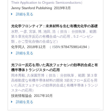
Their Application to Organic Semiconductors）
Jenny Stanford Publishing 2019年3月
詳細を見る
光化学フロンティア : 未来材料を生む有機光化学の基礎
水野, 一彦, 宮坂, 博, 池田, 浩（ 担当： 分担執筆 , 範囲:
第５章光化学反応の有機合成への応用，5.2 ベンゼン
類，かご型化合物の合成など）
化学同人 2018年12月
（ ISBN:
9784759814194
）
詳細を見る
光フロー反応を用いた高次フェナセンの効率的合成と有
機半導体トランジスタへの応用
岡本秀毅, 久保園芳博（ 担当： 分担執筆 , 範囲: 第３章
高移動度な有機半導体材料の開発 3節光フロー反応を用
いた高次フェナセンの効率的合成と有機半導体トランジ
スタへの応用）
技術情報協会 2017年10月
詳細を見る