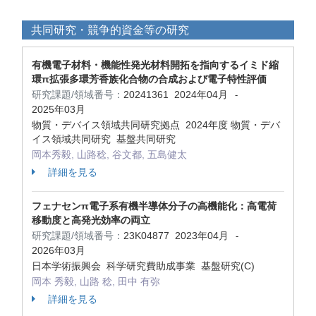
共同研究・競争的資金等の研究
有機電子材料・機能性発光材料開拓を指向するイミド縮
環π拡張多環芳香族化合物の合成および電子特性評価
研究課題/領域番号：
20241361
2024年04月
-
2025年03月
物質・デバイス領域共同研究拠点 2024年度 物質・デバ
イス領域共同研究 基盤共同研究
岡本秀毅, 山路稔, 谷文都, 五島健太
詳細を見る
フェナセンπ電子系有機半導体分子の高機能化：高電荷
移動度と高発光効率の両立
研究課題/領域番号：
23K04877
2023年04月
-
2026年03月
日本学術振興会 科学研究費助成事業 基盤研究(C)
岡本 秀毅, 山路 稔, 田中 有弥
詳細を見る