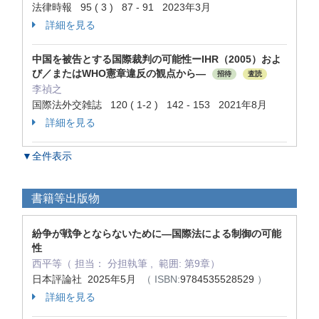
法律時報 95 ( 3 ) 87 - 91 2023年3月
詳細を見る
中国を被告とする国際裁判の可能性ーIHR（2005）およ
び／またはWHO憲章違反の観点から―
招待
査読
李禎之
国際法外交雑誌 120 ( 1-2 ) 142 - 153 2021年8月
詳細を見る
▼全件表示
書籍等出版物
紛争が戦争とならないために―国際法による制御の可能
性
西平等（ 担当： 分担執筆 , 範囲: 第9章）
日本評論社 2025年5月
（ ISBN:
9784535528529
）
詳細を見る