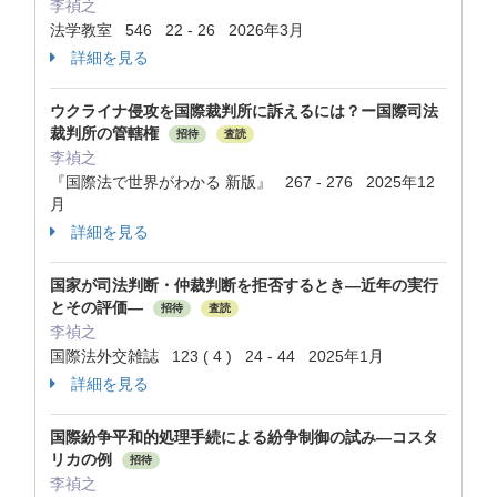
李禎之
法学教室 546 22 - 26 2026年3月
詳細を見る
ウクライナ侵攻を国際裁判所に訴えるには？ー国際司法
裁判所の管轄権
招待
査読
李禎之
『国際法で世界がわかる 新版』 267 - 276 2025年12
月
詳細を見る
国家が司法判断・仲裁判断を拒否するとき―近年の実行
とその評価―
招待
査読
李禎之
国際法外交雑誌 123 ( 4 ) 24 - 44 2025年1月
詳細を見る
国際紛争平和的処理手続による紛争制御の試み―コスタ
リカの例
招待
李禎之