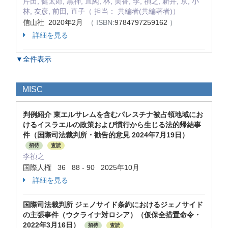
芹田, 健太郎, 黒神, 直純, 林, 美香, 李, 禎之, 新井, 京, 小
林, 友彦, 前田, 直子（ 担当： 共編者(共編著者)）
信山社 2020年2月
（ ISBN:
9784797259162
）
詳細を見る
▼全件表示
MISC
判例紹介 東エルサレムを含むパレスチナ被占領地域にお
けるイスラエルの政策および慣行から生じる法的帰結事
件（国際司法裁判所・勧告的意見 2024年7月19日）
招待
査読
李禎之
国際人権 36 88 - 90 2025年10月
詳細を見る
国際司法裁判所 ジェノサイド条約におけるジェノサイド
の主張事件（ウクライナ対ロシア）（仮保全措置命令・
2022年3月16日）
招待
査読