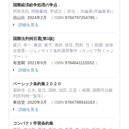
国際経済紛争処理の争点
阿部克則, 関根豪政, 李禎之（ 担当： 共編者(共編著者)）
信山社 2024年2月
（ ISBN:
9784797254785
）
詳細を見る
国際法判例百選[第3版]
森川, 幸一, 兼原, 敦子, 酒井, 啓亘, 西村, 弓（ 範囲: 仮保
全措置―ジェノサイド条約適用事件（ガンビア対ミャン
マー））
有斐閣 2021年9月
（ ISBN:
9784641115552
）
詳細を見る
ベーシック条約集２０２０
薬師寺, 公夫, 坂元, 茂樹, 浅田, 正彦（ 範囲: 国際司法裁
判所判例一覧等）
東信堂 2020年3月
（ ISBN:
9784798916163
）
詳細を見る
コンパクト学習条約集