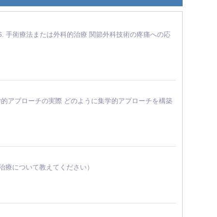
 治療 6. 手術療法または外科的治療 関節外科技術の疼痛への応
 1. 集学的アプローチの実際 どのように集学的アプローチを構築
傷の診断と治療について教えてください）