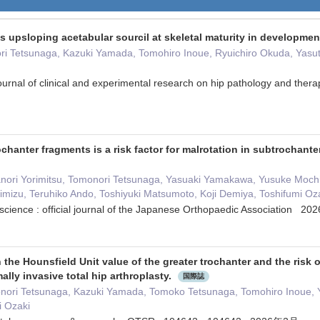
ts upsloping acetabular sourcil at skeletal maturity in developmen
ri Tetsunaga, Kazuki Yamada, Tomohiro Inoue, Ryuichiro Okuda, Yasu
he journal of clinical and experimental research on hip pathology a
chanter fragments is a risk factor for malrotation in subtrochanter
nori Yorimitsu, Tomonori Tetsunaga, Yasuaki Yamakawa, Yusuke Mochi
mizu, Teruhiko Ando, Toshiyuki Matsumoto, Koji Demiya, Toshifumi Oz
 science : official journal of the Japanese Orthopaedic Association 
the Hounsfield Unit value of the greater trochanter and the risk of
lly invasive total hip arthroplasty.
国際誌
nori Tetsunaga, Kazuki Yamada, Tomoko Tetsunaga, Tomohiro Inoue,
i Ozaki