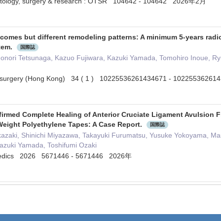
atology, surgery & research : OTSR 104642 - 104642 2026年2月
tcomes but different remodeling patterns: A minimum 5-years radio
tem.
国際誌
nori Tetsunaga, Kazuo Fujiwara, Kazuki Yamada, Tomohiro Inoue, Ry
ic surgery (Hong Kong) 34 ( 1 ) 10225536261434671 - 102255362
firmed Complete Healing of Anterior Cruciate Ligament Avulsion F
Weight Polyethylene Tapes: A Case Report.
国際誌
Okazaki, Shinichi Miyazawa, Takayuki Furumatsu, Yusuke Yokoyama, 
azuki Yamada, Toshifumi Ozaki
hopedics 2026 5671446 - 5671446 2026年