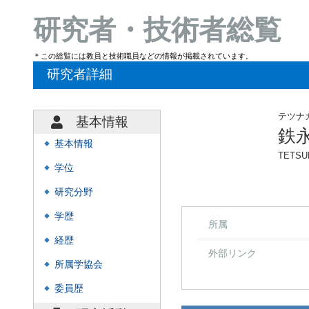
研究者・技術者総覧
＊この総覧には教員と技術職員などの情報が掲載されています。
研究者詳細
テツナ
基本情報
鉄
基本情報
◆
TETSU
学位
◆
研究分野
◆
学歴
◆
所属
経歴
◆
外部リンク
所属学協会
◆
委員歴
◆