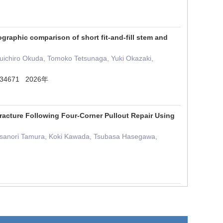
graphic comparison of short fit-and-fill stem and
uichiro Okuda, Tomoko Tetsunaga, Yuki Okazaki,
61434671 2026年
racture Following Four-Corner Pullout Repair Using
Masanori Tamura, Koki Kawada, Tsubasa Hasegawa,