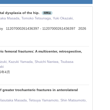
tal dysplasia of the hip.
国際誌
taka Masada, Tomoko Tetsunaga, Yuki Okazaki,
nd therapy 11207000261436397 - 11207000261436397 2026
ic femoral fractures: A multicenter, retrospective,
zuki, Kazuki Yamada, Shuichi Naniwa, Tsubasa
aki
2026年4月
 greater trochanteric fractures in anterolateral
 Yasutaka Masada, Tetsuya Yamamoto, Shin Matsumoto,