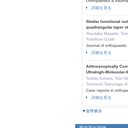
Orthopaedics & traum
詳細を見る
Similar functional ou
quadrangular taper s
Yasutaka Masada, Tomo
Toshifumi Ozaki
Journal of orthopaed
詳細を見る
Arthroscopically Con
Ultrahigh-Molecular-
Toshiki Kohara, Yuki 
Tomonori Tetsunaga, K
Case reports in ort
詳細を見る
▼全件表示
書籍等出版物