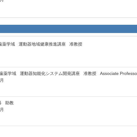
歯薬学域 運動器地域健康推進講座 准教授
学域 運動器知能化システム開発講座 准教授 Associate Professo
3月
科 助教
3月