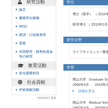
研究活動
学位
論文
◆
博士（医学） （ 2010
書籍等出版物
◆
医学博士 （ 2010年3
MISC
◆
講演・口頭発表等
◆
研究分野
受賞
◆
共同研究・競争的資金
ライフサイエンス / 整
◆
等の研究
教育活動
学歴
担当授業科目
◆
岡山大学 Graduate School
社会貢献
2006年4月
2010年
-
学術貢献活動
◆
詳細を見る
2026/06/17 更新
岡山大学 Medical School
1997年4月
2003年
-