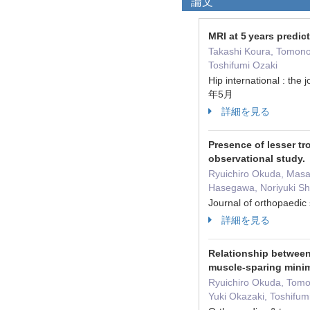
論文
MRI at 5 years predic
Takashi Koura, Tomono
Toshifumi Ozaki
Hip international : t
年5月
詳細を見る
Presence of lesser tro
observational study.
Ryuichiro Okuda, Masa
Hasegawa, Noriyuki Shi
Journal of orthopaedic
詳細を見る
Relationship between 
muscle-sparing minima
Ryuichiro Okuda, Tomo
Yuki Okazaki, Toshifum