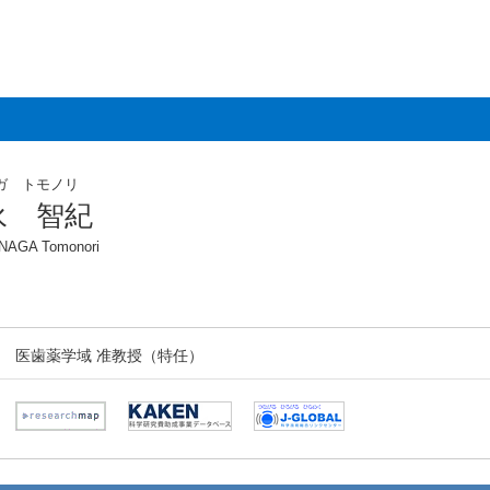
ガ トモノリ
永 智紀
NAGA Tomonori
医歯薬学域 准教授（特任）