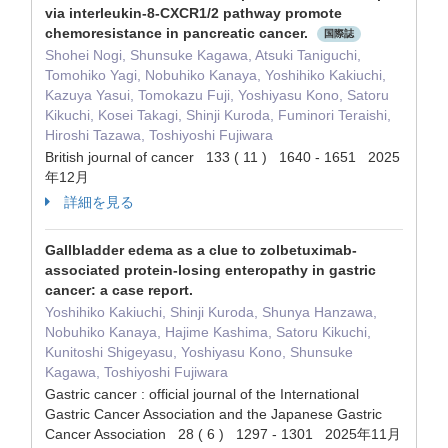
via interleukin-8-CXCR1/2 pathway promote
chemoresistance in pancreatic cancer.
国際誌
Shohei Nogi, Shunsuke Kagawa, Atsuki Taniguchi,
Tomohiko Yagi, Nobuhiko Kanaya, Yoshihiko Kakiuchi,
Kazuya Yasui, Tomokazu Fuji, Yoshiyasu Kono, Satoru
Kikuchi, Kosei Takagi, Shinji Kuroda, Fuminori Teraishi,
Hiroshi Tazawa, Toshiyoshi Fujiwara
British journal of cancer 133 ( 11 ) 1640 - 1651 2025
年12月
詳細を見る
Gallbladder edema as a clue to zolbetuximab-
associated protein-losing enteropathy in gastric
cancer: a case report.
Yoshihiko Kakiuchi, Shinji Kuroda, Shunya Hanzawa,
Nobuhiko Kanaya, Hajime Kashima, Satoru Kikuchi,
Kunitoshi Shigeyasu, Yoshiyasu Kono, Shunsuke
Kagawa, Toshiyoshi Fujiwara
Gastric cancer : official journal of the International
Gastric Cancer Association and the Japanese Gastric
Cancer Association 28 ( 6 ) 1297 - 1301 2025年11月