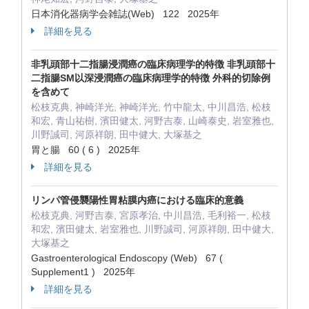
日本消化器病学会雑誌(Web) 122 2025年
詳細を見る
非乳頭部十二指腸浸潤癌の臨床病理学的特徴 非乳頭部十
二指腸SM以深浸潤癌の臨床病理学的特徴 外科的切除例
を含めて
松枝克典, 神崎洋光, 神崎洋光, 竹中龍太, 中川昌浩, 松枝
和宏, 青山祐樹, 濱田健太, 河野吉泰, 山崎泰史, 岩室雅也,
川野誠司, 河原祥朗, 田中健大, 大塚基之
胃と腸 60 ( 6 ) 2025年
詳細を見る
リンパ管侵襲陽性胃粘膜内癌における臨床的意義
松枝克典, 河野吉泰, 宮原孝治, 中川昌浩, 毛利裕一, 松枝
和宏, 濱田健太, 岩室雅也, 川野誠司, 河原祥朗, 田中健大,
大塚基之
Gastroenterological Endoscopy (Web) 67 (
Supplement1 ) 2025年
詳細を見る