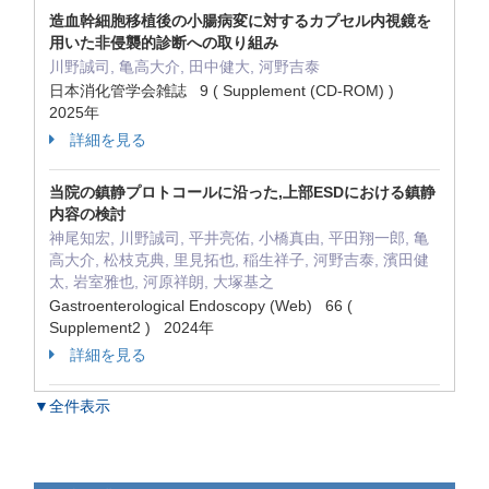
造血幹細胞移植後の小腸病変に対するカプセル内視鏡を
用いた非侵襲的診断への取り組み
川野誠司, 亀高大介, 田中健大, 河野吉泰
日本消化管学会雑誌 9 ( Supplement (CD-ROM) )
2025年
詳細を見る
当院の鎮静プロトコールに沿った,上部ESDにおける鎮静
内容の検討
神尾知宏, 川野誠司, 平井亮佑, 小橋真由, 平田翔一郎, 亀
高大介, 松枝克典, 里見拓也, 稲生祥子, 河野吉泰, 濱田健
太, 岩室雅也, 河原祥朗, 大塚基之
Gastroenterological Endoscopy (Web) 66 (
Supplement2 ) 2024年
詳細を見る
▼全件表示