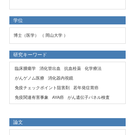
学位
博士（医学） （ 岡山大学 ）
研究キーワード
臨床腫瘍学
消化管出血
抗血栓薬
化学療法
がんゲノム医療
消化器内視鏡
免疫チェックポイント阻害剤
若年発症胃癌
免疫関連有害事象
AYA癌
がん遺伝子パネル検査
論文