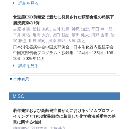
詳細を見る
食道癌ESD前精査で新たに発見された頸部食道の粘膜下
層浸潤癌の1例
吉原 杏実, 松枝 克典, 吉川 知輝, 神尾 知宏, 平田 翔一郎,
平井 亮佑, 亀高 大介, 坂口 智紘, 濱田 健太, 河野 吉泰, 岩
室 雅也, 川野 誠司, 河原 祥郎, 大塚 基之
日本消化器病学会中国支部例会・日本消化器内視鏡学会
中国支部例会プログラム・抄録集 124回・135回 106 -
106 2025年11月
詳細を見る
▼全件表示
MISC
若年発症および高齢発症胃がんにおけるゲノムプロファ
イリングとTP53変異部位に着目した化学療法感受性の差
異に関する検討
神尾知宏, 河野吉泰, 大塚基之