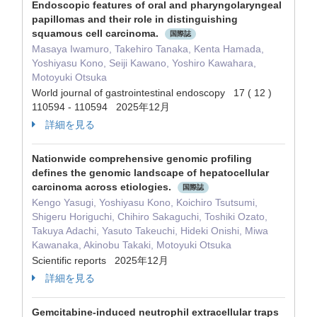
Endoscopic features of oral and pharyngolaryngeal
papillomas and their role in distinguishing
squamous cell carcinoma.
国際誌
Masaya Iwamuro, Takehiro Tanaka, Kenta Hamada,
Yoshiyasu Kono, Seiji Kawano, Yoshiro Kawahara,
Motoyuki Otsuka
World journal of gastrointestinal endoscopy 17 ( 12 )
110594 - 110594 2025年12月
詳細を見る
Nationwide comprehensive genomic profiling
defines the genomic landscape of hepatocellular
carcinoma across etiologies.
国際誌
Kengo Yasugi, Yoshiyasu Kono, Koichiro Tsutsumi,
Shigeru Horiguchi, Chihiro Sakaguchi, Toshiki Ozato,
Takuya Adachi, Yasuto Takeuchi, Hideki Onishi, Miwa
Kawanaka, Akinobu Takaki, Motoyuki Otsuka
Scientific reports 2025年12月
詳細を見る
Gemcitabine-induced neutrophil extracellular traps