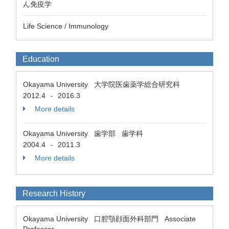
ん免疫学
Life Science / Immunology
Education
Okayama University 大学院医歯薬学総合研究科
2012.4
2016.3
-
More details
Okayama University 歯学部 歯学科
2004.4
2011.3
-
More details
Research History
Okayama University 口腔顎顔面外科部門 Associate