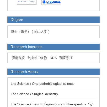
Degree
博士（歯学） ( 岡山大学 )
Research Interests
腫瘍免疫
制御性T細胞
DDS
顎変形症
Research Areas
Life Science / Oral pathobiological science
Life Science / Surgical dentistry
Life Science / Tumor diagnostics and therapeutics / が