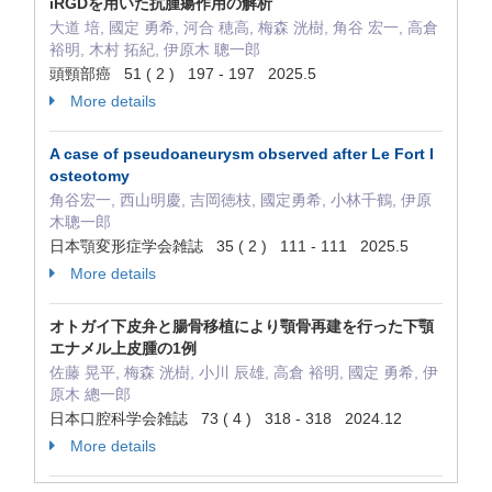
iRGDを用いた抗腫瘍作用の解析
大道 培, 國定 勇希, 河合 穂高, 梅森 洸樹, 角谷 宏一, 高倉
裕明, 木村 拓紀, 伊原木 聰一郎
頭頸部癌 51 ( 2 ) 197 - 197 2025.5
More details
A case of pseudoaneurysm observed after Le Fort I
osteotomy
角谷宏一, 西山明慶, 吉岡徳枝, 國定勇希, 小林千鶴, 伊原
木聰一郎
日本顎変形症学会雑誌 35 ( 2 ) 111 - 111 2025.5
More details
オトガイ下皮弁と腸骨移植により顎骨再建を行った下顎
エナメル上皮腫の1例
佐藤 晃平, 梅森 洸樹, 小川 辰雄, 高倉 裕明, 國定 勇希, 伊
原木 總一郎
日本口腔科学会雑誌 73 ( 4 ) 318 - 318 2024.12
More details