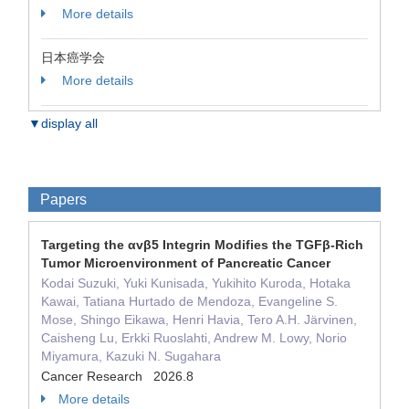
More details
日本癌学会
More details
▼display all
Papers
Targeting the αvβ5 Integrin Modifies the TGFβ-Rich
Tumor Microenvironment of Pancreatic Cancer
Kodai Suzuki, Yuki Kunisada, Yukihito Kuroda, Hotaka
Kawai, Tatiana Hurtado de Mendoza, Evangeline S.
Mose, Shingo Eikawa, Henri Havia, Tero A.H. Järvinen,
Caisheng Lu, Erkki Ruoslahti, Andrew M. Lowy, Norio
Miyamura, Kazuki N. Sugahara
Cancer Research 2026.8
More details