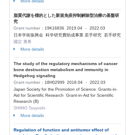
More details
脂質代謝を標的とした新規免疫抑制解除型治療の基盤研
究
Grant number：
19K16836
2019.04
2022.03
-
日本学術振興会 科学研究費助成事業 若手研究 若手研究
國定 勇希
More details
The study of the regulatory mechanisms of cancer
bone destruction metabolism and immunity in
Hedgehog signaling
Grant number：
18H02999
2018.04
2022.03
-
Japan Society for the Promotion of Science Grants-in-
Aid for Scientific Research Grant-in-Aid for Scientific
Research (B)
SHIMO Tsuyoshi
More details
Regulation of function and antitumor effect of