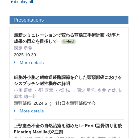
▼display all
Presentations
最新シミュレーションで変わる顎矯正手術計画 -効率と
成果の両立を目指して-
Invited
國定 勇希
2025.10.30
More details
細胞外小胞と銅輸送経路調節を介した頭頸部癌における
シスプラチン耐性機序の解明
小川 辰雄, 小野 喜章, 小畑 協一, 國定 勇希, 奥井 達雄, 伊
原木 聰一郎
頭頸部癌 2024.5 (一社)日本頭頸部癌学会
More details
上顎癒合不全の自然治癒を認めたLe Fort I型骨切り術後
Floating Maxillaの2症例