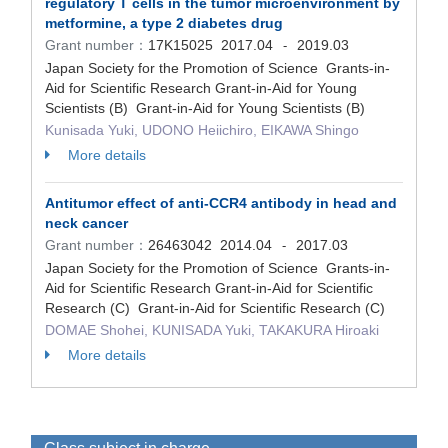
regulatory T cells in the tumor microenvironment by
metformine, a type 2 diabetes drug
Grant number：
17K15025
2017.04
2019.03
-
Japan Society for the Promotion of Science Grants-in-
Aid for Scientific Research Grant-in-Aid for Young
Scientists (B) Grant-in-Aid for Young Scientists (B)
Kunisada Yuki, UDONO Heiichiro, EIKAWA Shingo
More details
Antitumor effect of anti-CCR4 antibody in head and
neck cancer
Grant number：
26463042
2014.04
2017.03
-
Japan Society for the Promotion of Science Grants-in-
Aid for Scientific Research Grant-in-Aid for Scientific
Research (C) Grant-in-Aid for Scientific Research (C)
DOMAE Shohei, KUNISADA Yuki, TAKAKURA Hiroaki
More details