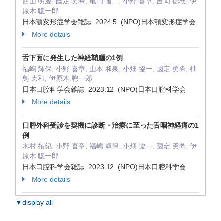
西山 明慶, 國定 勇希, 竜門 省二, 小野 喜章, 吉岡 徳枝, 伊
原木 聰一郎
日本顎変形症学会雑誌 2024.5 (NPO)日本顎変形症学会
More details
舌下面に発生した神経鞘腫の1例
福嶋 輝保, 小野 喜章, 山本 和泉, 小畑 協一, 國定 勇希, 柚
鳥 宏和, 伊原木 聰一郎
日本口腔科学会雑誌 2023.12 (NPO)日本口腔科学会
More details
口腔外科受診を契機に診断・治療に至った舌咽神経痛の1
例
木村 拓紀, 小野 喜章, 福嶋 輝保, 小畑 協一, 國定 勇希, 伊
原木 聰一郎
日本口腔科学会雑誌 2023.12 (NPO)日本口腔科学会
More details
▼display all