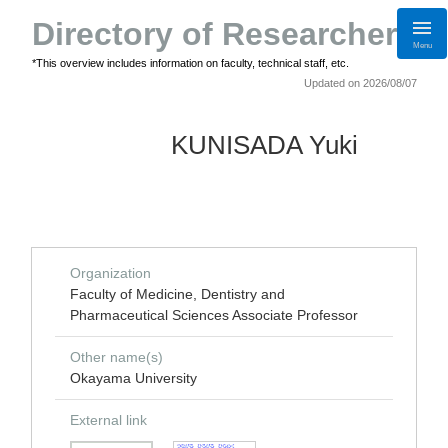
Directory of Researchers
Menu
*This overview includes information on faculty, technical staff, etc.
Updated on 2026/08/07
KUNISADA Yuki
Organization
Faculty of Medicine, Dentistry and
Pharmaceutical Sciences Associate Professor
Other name(s)
Okayama University
External link