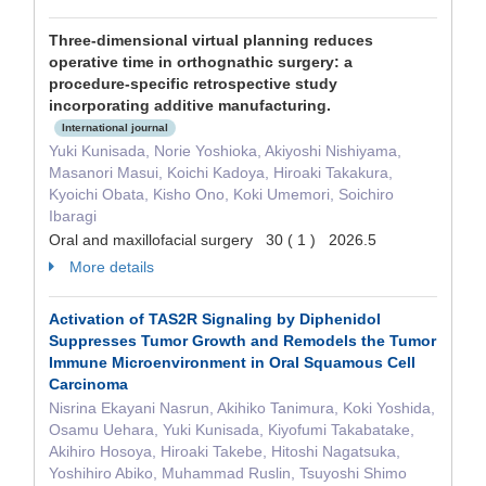
Three-dimensional virtual planning reduces
operative time in orthognathic surgery: a
procedure-specific retrospective study
incorporating additive manufacturing.
International journal
Yuki Kunisada, Norie Yoshioka, Akiyoshi Nishiyama,
Masanori Masui, Koichi Kadoya, Hiroaki Takakura,
Kyoichi Obata, Kisho Ono, Koki Umemori, Soichiro
Ibaragi
Oral and maxillofacial surgery 30 ( 1 ) 2026.5
More details
Activation of TAS2R Signaling by Diphenidol
Suppresses Tumor Growth and Remodels the Tumor
Immune Microenvironment in Oral Squamous Cell
Carcinoma
Nisrina Ekayani Nasrun, Akihiko Tanimura, Koki Yoshida,
Osamu Uehara, Yuki Kunisada, Kiyofumi Takabatake,
Akihiro Hosoya, Hiroaki Takebe, Hitoshi Nagatsuka,
Yoshihiro Abiko, Muhammad Ruslin, Tsuyoshi Shimo