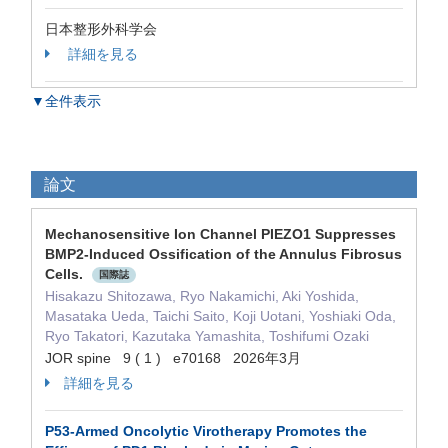
日本整形外科学会
詳細を見る
▼全件表示
論文
Mechanosensitive Ion Channel PIEZO1 Suppresses
BMP2-Induced Ossification of the Annulus Fibrosus
Cells.
国際誌
Hisakazu Shitozawa, Ryo Nakamichi, Aki Yoshida,
Masataka Ueda, Taichi Saito, Koji Uotani, Yoshiaki Oda,
Ryo Takatori, Kazutaka Yamashita, Toshifumi Ozaki
JOR spine 9 ( 1 ) e70168 2026年3月
詳細を見る
P53-Armed Oncolytic Virotherapy Promotes the