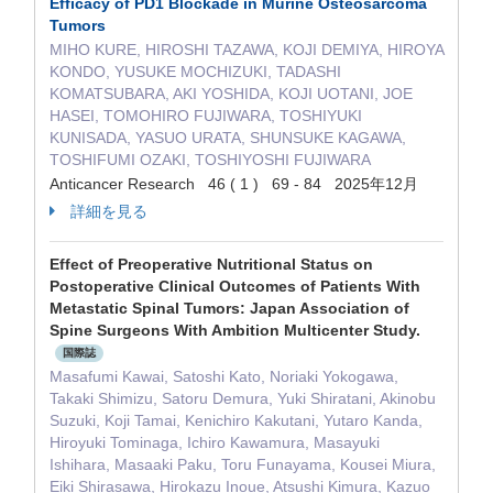
Efficacy of PD1 Blockade in Murine Osteosarcoma
Tumors
MIHO KURE, HIROSHI TAZAWA, KOJI DEMIYA, HIROYA
KONDO, YUSUKE MOCHIZUKI, TADASHI
KOMATSUBARA, AKI YOSHIDA, KOJI UOTANI, JOE
HASEI, TOMOHIRO FUJIWARA, TOSHIYUKI
KUNISADA, YASUO URATA, SHUNSUKE KAGAWA,
TOSHIFUMI OZAKI, TOSHIYOSHI FUJIWARA
Anticancer Research 46 ( 1 ) 69 - 84 2025年12月
詳細を見る
Effect of Preoperative Nutritional Status on
Postoperative Clinical Outcomes of Patients With
Metastatic Spinal Tumors: Japan Association of
Spine Surgeons With Ambition Multicenter Study.
国際誌
Masafumi Kawai, Satoshi Kato, Noriaki Yokogawa,
Takaki Shimizu, Satoru Demura, Yuki Shiratani, Akinobu
Suzuki, Koji Tamai, Kenichiro Kakutani, Yutaro Kanda,
Hiroyuki Tominaga, Ichiro Kawamura, Masayuki
Ishihara, Masaaki Paku, Toru Funayama, Kousei Miura,
Eiki Shirasawa, Hirokazu Inoue, Atsushi Kimura, Kazuo