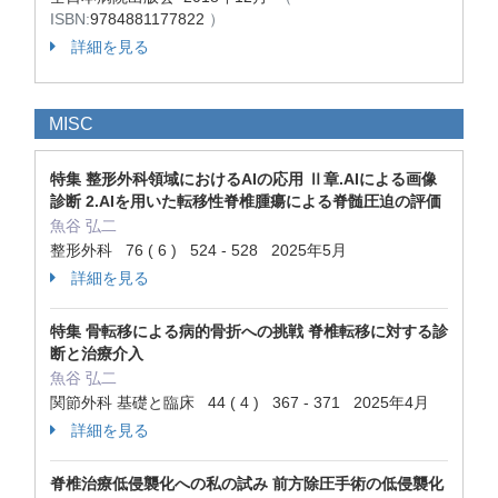
ISBN:
9784881177822
）
詳細を見る
MISC
特集 整形外科領域におけるAIの応用 Ⅱ章.AIによる画像
診断 2.AIを用いた転移性脊椎腫瘍による脊髄圧迫の評価
魚谷 弘二
整形外科 76 ( 6 ) 524 - 528 2025年5月
詳細を見る
特集 骨転移による病的骨折への挑戦 脊椎転移に対する診
断と治療介入
魚谷 弘二
関節外科 基礎と臨床 44 ( 4 ) 367 - 371 2025年4月
詳細を見る
脊椎治療低侵襲化への私の試み 前方除圧手術の低侵襲化