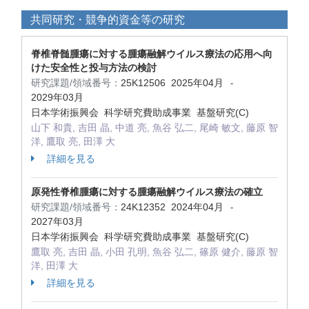
共同研究・競争的資金等の研究
脊椎脊髄腫瘍に対する腫瘍融解ウイルス療法の応用へ向
けた安全性と投与方法の検討
研究課題/領域番号：
25K12506
2025年04月
-
2029年03月
日本学術振興会 科学研究費助成事業 基盤研究(C)
山下 和貴, 吉田 晶, 中道 亮, 魚谷 弘二, 尾崎 敏文, 藤原 智
洋, 鷹取 亮, 田澤 大
詳細を見る
原発性脊椎腫瘍に対する腫瘍融解ウイルス療法の確立
研究課題/領域番号：
24K12352
2024年04月
-
2027年03月
日本学術振興会 科学研究費助成事業 基盤研究(C)
鷹取 亮, 吉田 晶, 小田 孔明, 魚谷 弘二, 篠原 健介, 藤原 智
洋, 田澤 大
詳細を見る