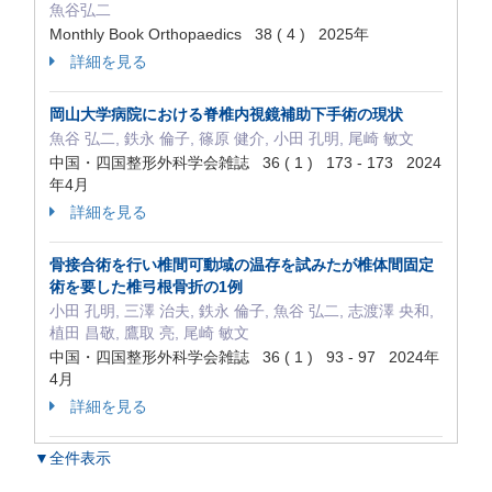
魚谷弘二
Monthly Book Orthopaedics 38 ( 4 ) 2025年
詳細を見る
岡山大学病院における脊椎内視鏡補助下手術の現状
魚谷 弘二, 鉄永 倫子, 篠原 健介, 小田 孔明, 尾崎 敏文
中国・四国整形外科学会雑誌 36 ( 1 ) 173 - 173 2024
年4月
詳細を見る
骨接合術を行い椎間可動域の温存を試みたが椎体間固定
術を要した椎弓根骨折の1例
小田 孔明, 三澤 治夫, 鉄永 倫子, 魚谷 弘二, 志渡澤 央和,
植田 昌敬, 鷹取 亮, 尾崎 敏文
中国・四国整形外科学会雑誌 36 ( 1 ) 93 - 97 2024年
4月
詳細を見る
▼全件表示