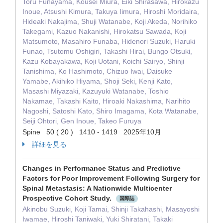
Toru Funayama, Kousei Miura, Eiki Shirasawa, Hirokazu
Inoue, Atsushi Kimura, Takuya Iimura, Hiroshi Moridaira,
Hideaki Nakajima, Shuji Watanabe, Koji Akeda, Norihiko
Takegami, Kazuo Nakanishi, Hirokatsu Sawada, Koji
Matsumoto, Masahiro Funaba, Hidenori Suzuki, Haruki
Funao, Tsutomu Oshigiri, Takashi Hirai, Bungo Otsuki,
Kazu Kobayakawa, Koji Uotani, Koichi Sairyo, Shinji
Tanishima, Ko Hashimoto, Chizuo Iwai, Daisuke
Yamabe, Akihiko Hiyama, Shoji Seki, Kenji Kato,
Masashi Miyazaki, Kazuyuki Watanabe, Toshio
Nakamae, Takashi Kaito, Hiroaki Nakashima, Narihito
Nagoshi, Satoshi Kato, Shiro Imagama, Kota Watanabe,
Seiji Ohtori, Gen Inoue, Takeo Furuya
Spine 50 ( 20 ) 1410 - 1419 2025年10月
詳細を見る
Changes in Performance Status and Predictive
Factors for Poor Improvement Following Surgery for
Spinal Metastasis: A Nationwide Multicenter
Prospective Cohort Study.
国際誌
Akinobu Suzuki, Koji Tamai, Shinji Takahashi, Masayoshi
Iwamae, Hiroshi Taniwaki, Yuki Shiratani, Takaki