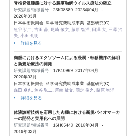
脊椎脊髄腫瘍に対する腫瘍融解ウイルス療法の確立
研究課題/領域番号：
23K08589
2023年04月
-
2026年03月
日本学術振興会 科学研究費助成事業 基盤研究(C)
魚谷 弘二, 吉田 晶, 尾崎 敏文, 藤原 智洋, 田澤 大, 三澤 治
夫, 小田 孔明
詳細を見る
肉腫におけるエクソソームによる浸潤・転移機序の解明
と新規治療法の開発
研究課題/領域番号：
17K10969
2017年04月
-
2020年03月
日本学術振興会 科学研究費助成事業 基盤研究(C)
森田 卓也, 魚谷 弘二, 尾崎 敏文, 國定 俊之, 藤原 智洋
詳細を見る
体液診断技術を応用した肉腫における新規バイオマーカ
ーの開発と実用化への展開
研究課題/領域番号：
16H05449
2016年04月
-
2019年03月