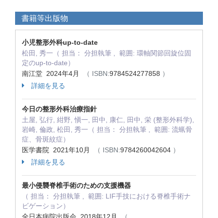
書籍等出版物
小児整形外科up‐to‐date
松田, 秀一（ 担当： 分担執筆 , 範囲: 環軸関節回旋位固
定のup-to-date）
南江堂 2024年4月
（ ISBN:
9784524277858
）
詳細を見る
今日の整形外科治療指針
土屋, 弘行, 紺野, 愼一, 田中, 康仁, 田中, 栄 (整形外科学),
岩崎, 倫政, 松田, 秀一（ 担当： 分担執筆 , 範囲: 流蝋骨
症、骨斑紋症）
医学書院 2021年10月
（ ISBN:
9784260042604
）
詳細を見る
最小侵襲脊椎手術のための支援機器
（ 担当： 分担執筆 , 範囲: LIF手技における脊椎手術ナ
ビゲーション）
全日本病院出版会 2018年12月
（