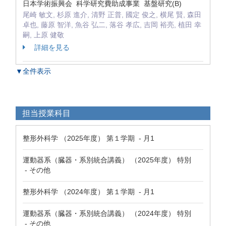
日本学術振興会 科学研究費助成事業 基盤研究(B)
尾崎 敏文, 杉原 進介, 清野 正普, 國定 俊之, 横尾 賢, 森田
卓也, 藤原 智洋, 魚谷 弘二, 落谷 孝広, 吉岡 裕亮, 植田 幸
嗣, 上原 健敬
詳細を見る
▼全件表示
担当授業科目
整形外科学 （2025年度） 第１学期 - 月1
運動器系（臓器・系別統合講義） （2025年度） 特別
- その他
整形外科学 （2024年度） 第１学期 - 月1
運動器系（臓器・系別統合講義） （2024年度） 特別
- その他