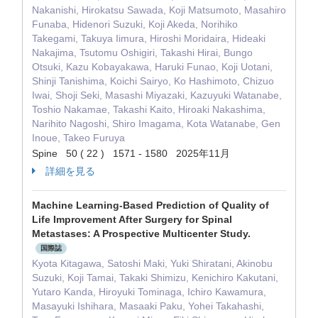
Nakanishi, Hirokatsu Sawada, Koji Matsumoto, Masahiro
Funaba, Hidenori Suzuki, Koji Akeda, Norihiko
Takegami, Takuya Iimura, Hiroshi Moridaira, Hideaki
Nakajima, Tsutomu Oshigiri, Takashi Hirai, Bungo
Otsuki, Kazu Kobayakawa, Haruki Funao, Koji Uotani,
Shinji Tanishima, Koichi Sairyo, Ko Hashimoto, Chizuo
Iwai, Shoji Seki, Masashi Miyazaki, Kazuyuki Watanabe,
Toshio Nakamae, Takashi Kaito, Hiroaki Nakashima,
Narihito Nagoshi, Shiro Imagama, Kota Watanabe, Gen
Inoue, Takeo Furuya
Spine 50 ( 22 ) 1571 - 1580 2025年11月
詳細を見る
Machine Learning-Based Prediction of Quality of
Life Improvement After Surgery for Spinal
Metastases: A Prospective Multicenter Study.
国際誌
Kyota Kitagawa, Satoshi Maki, Yuki Shiratani, Akinobu
Suzuki, Koji Tamai, Takaki Shimizu, Kenichiro Kakutani,
Yutaro Kanda, Hiroyuki Tominaga, Ichiro Kawamura,
Masayuki Ishihara, Masaaki Paku, Yohei Takahashi,