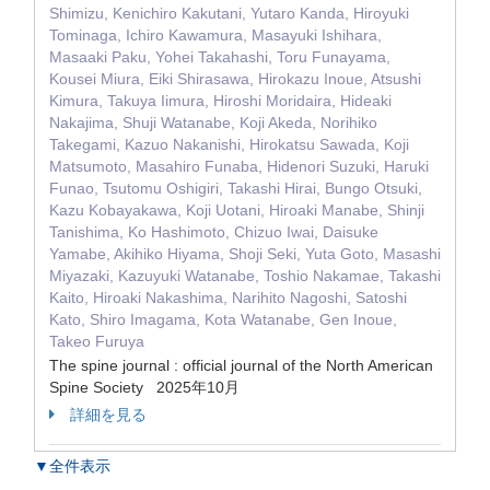
Shimizu, Kenichiro Kakutani, Yutaro Kanda, Hiroyuki
Tominaga, Ichiro Kawamura, Masayuki Ishihara,
Masaaki Paku, Yohei Takahashi, Toru Funayama,
Kousei Miura, Eiki Shirasawa, Hirokazu Inoue, Atsushi
Kimura, Takuya Iimura, Hiroshi Moridaira, Hideaki
Nakajima, Shuji Watanabe, Koji Akeda, Norihiko
Takegami, Kazuo Nakanishi, Hirokatsu Sawada, Koji
Matsumoto, Masahiro Funaba, Hidenori Suzuki, Haruki
Funao, Tsutomu Oshigiri, Takashi Hirai, Bungo Otsuki,
Kazu Kobayakawa, Koji Uotani, Hiroaki Manabe, Shinji
Tanishima, Ko Hashimoto, Chizuo Iwai, Daisuke
Yamabe, Akihiko Hiyama, Shoji Seki, Yuta Goto, Masashi
Miyazaki, Kazuyuki Watanabe, Toshio Nakamae, Takashi
Kaito, Hiroaki Nakashima, Narihito Nagoshi, Satoshi
Kato, Shiro Imagama, Kota Watanabe, Gen Inoue,
Takeo Furuya
The spine journal : official journal of the North American
Spine Society 2025年10月
詳細を見る
▼全件表示