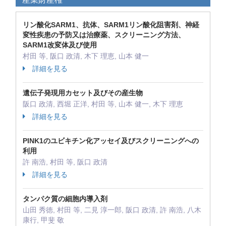
リン酸化SARM1、抗体、SARM1リン酸化阻害剤、神経
変性疾患の予防又は治療薬、スクリーニング方法、
SARM1改変体及び使用
村田 等, 阪口 政清, 木下 理恵, 山本 健一
詳細を見る
遺伝子発現用カセット及びその産生物
阪口 政清, 西堀 正洋, 村田 等, 山本 健一, 木下 理恵
詳細を見る
PINK1のユビキチン化アッセイ及びスクリーニングへの
利用
許 南浩, 村田 等, 阪口 政清
詳細を見る
タンパク質の細胞内導入剤
山田 秀徳, 村田 等, 二見 淳一郎, 阪口 政清, 許 南浩, 八木
康行, 甲斐 敬