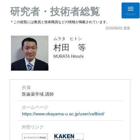
研究者・技術者総覧
メニュー
＊この総覧には教員と技術職員などの情報が掲載されています。
2026/06/02 更新
ムラタ ヒトシ
村田 等
MURATA Hitoshi
所属
医歯薬学域 講師
ホームページ
https://www.okayama-u.ac.jp/user/cellbiol/
外部リンク