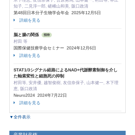
木下理恵, 友信奈保子, 合原勇馬, 山本健一, 村田等, 本庄
知子, 二見淳一郎, 嵯峨山和美, 阪口政清
第48回日本分子生物学会年会 2025年12月5日
詳細を見る
脳と腸の関係
招待
村田 等
国際保健技療学会セミナー 2024年12月6日
詳細を見る
STAT1/3シグナル経路によるNAD+代謝酵素制御を介し
た軸索変性と細胞死の抑制
村田等, 安井優, 越智俊樹, 友信奈保子, 山本健一, 木下理
恵, 阪口政清
Neuro2024 2024年7月22日
詳細を見る
▼全件表示
産業財産権