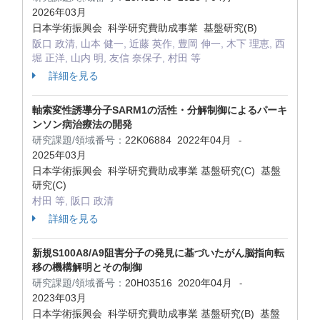
2026年03月
日本学術振興会 科学研究費助成事業 基盤研究(B)
阪口 政清, 山本 健一, 近藤 英作, 豊岡 伸一, 木下 理恵, 西
堀 正洋, 山内 明, 友信 奈保子, 村田 等
詳細を見る
軸索変性誘導分子SARM1の活性・分解制御によるパーキ
ンソン病治療法の開発
研究課題/領域番号：
22K06884
2022年04月
-
2025年03月
日本学術振興会 科学研究費助成事業 基盤研究(C) 基盤
研究(C)
村田 等, 阪口 政清
詳細を見る
新規S100A8/A9阻害分子の発見に基づいたがん脳指向転
移の機構解明とその制御
研究課題/領域番号：
20H03516
2020年04月
-
2023年03月
日本学術振興会 科学研究費助成事業 基盤研究(B) 基盤