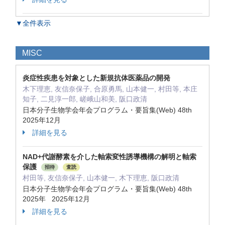
▼全件表示
MISC
炎症性疾患を対象とした新規抗体医薬品の開発
木下理恵, 友信奈保子, 合原勇馬, 山本健一, 村田等, 本庄
知子, 二見淳一郎, 嵯峨山和美, 阪口政清
日本分子生物学会年会プログラム・要旨集(Web) 48th
2025年12月
詳細を見る
NAD+代謝酵素を介した軸索変性誘導機構の解明と軸索
保護
招待
査読
村田等, 友信奈保子, 山本健一, 木下理恵, 阪口政清
日本分子生物学会年会プログラム・要旨集(Web) 48th
2025年 2025年12月
詳細を見る