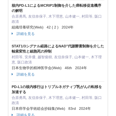
核内PD-L1によるMCRIP1制御を介した癌転移促進機序
の解明
合原勇馬, 友信奈保子, 木下理恵, 山本健一, 村田等, 阪口
政清
組織培養研究(Web) 42 ( 2 ) 2024年
詳細を見る
+
STAT1/3シグナル経路によるNAD
代謝酵素制御を介した
軸索変性と細胞死の抑制
村田等, 安井優, 越智俊樹, 友信奈保子, 山本健一, 木下理
恵, 阪口政清
日本生物学的精神医学会(Web) 46th 2024年
詳細を見る
PD-L1の核内移行はトリプルネガティブ乳がんの転移を
加速する
合原勇馬, 友信奈保子, 木下理恵, 山本健一, 村田等, 阪口
政清
日本癌学会学術総会抄録集(Web) 83rd 2024年
詳細を見る