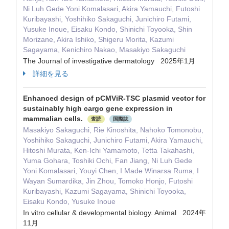
Ni Luh Gede Yoni Komalasari, Akira Yamauchi, Futoshi
Kuribayashi, Yoshihiko Sakaguchi, Junichiro Futami,
Yusuke Inoue, Eisaku Kondo, Shinichi Toyooka, Shin
Morizane, Akira Ishiko, Shigeru Morita, Kazumi
Sagayama, Kenichiro Nakao, Masakiyo Sakaguchi
The Journal of investigative dermatology 2025年1月
詳細を見る
Enhanced design of pCMViR-TSC plasmid vector for
sustainably high cargo gene expression in
mammalian cells.
査読
国際誌
Masakiyo Sakaguchi, Rie Kinoshita, Nahoko Tomonobu,
Yoshihiko Sakaguchi, Junichiro Futami, Akira Yamauchi,
Hitoshi Murata, Ken-Ichi Yamamoto, Tetta Takahashi,
Yuma Gohara, Toshiki Ochi, Fan Jiang, Ni Luh Gede
Yoni Komalasari, Youyi Chen, I Made Winarsa Ruma, I
Wayan Sumardika, Jin Zhou, Tomoko Honjo, Futoshi
Kuribayashi, Kazumi Sagayama, Shinichi Toyooka,
Eisaku Kondo, Yusuke Inoue
In vitro cellular & developmental biology. Animal 2024年
11月