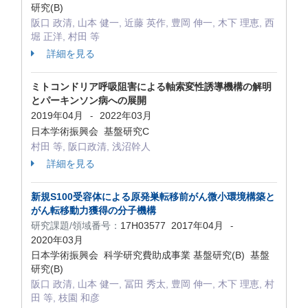
研究(B)
阪口 政清, 山本 健一, 近藤 英作, 豊岡 伸一, 木下 理恵, 西
堀 正洋, 村田 等
詳細を見る
ミトコンドリア呼吸阻害による軸索変性誘導機構の解明
とパーキンソン病への展開
2019年04月
2022年03月
-
日本学術振興会 基盤研究C
村田 等, 阪口政清, 浅沼幹人
詳細を見る
新規S100受容体による原発巣転移前がん微小環境構築と
がん転移動力獲得の分子機構
研究課題/領域番号：
17H03577
2017年04月
-
2020年03月
日本学術振興会 科学研究費助成事業 基盤研究(B) 基盤
研究(B)
阪口 政清, 山本 健一, 冨田 秀太, 豊岡 伸一, 木下 理恵, 村
田 等, 枝園 和彦