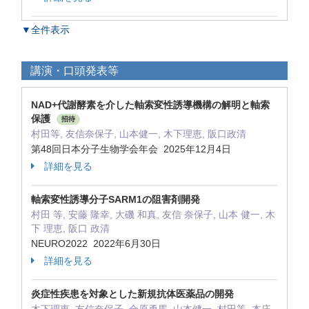
▼全件表示
講演・口頭発表等
NAD+代謝酵素を介した軸索変性誘導機構の解明と軸索
保護
招待
村田等, 友信奈保子, 山本健一, 木下理恵, 阪口政清
第48回日本分子生物学会年会 2025年12月4日
詳細を見る
軸索変性誘導分子SARM1の阻害剤開発
村田 等, 安藤 隆幸, 大磯 和真, 友信 奈保子, 山本 健一, 木
下 理恵, 阪口 政清
NEURO2022 2022年6月30日
詳細を見る
炎症性疾患を対象とした新規抗体医薬品の開発