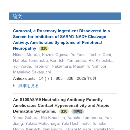
論文
Carnosol, a Rosemary Ingredient Discovered in a
Screen for Inhibitors of SARM1-NAD+ Cleavage
Activity, Ameliorates Symptoms of Peripheral
Neuropathy
査読
Hitoshi Murata, Kazuki Ogawa, Yu Yasui, Toshiki Ochi,
Nahoko Tomonobu, Ken-Ichi Yamamoto, Rie Kinoshita,
Yoji Wada, Hiromichi Nakamura, Masahiro Nishibori,
Masakiyo Sakaguchi
Antioxidants 14 ( 7 ) 808 - 808 2025年6月
詳細を見る
An S100A8/A9 Neutralizing Antibody Potently
Ameliorates Contact Hypersensitivity and Atopic
Dermatitis Symptoms.
査読
国際誌
Yuma Gohara, Rie Kinoshita, Nahoko Tomonobu, Fan
Jiang, Yukiko Matsunaga, Yuki Hashimoto, Tomoko
Honjo, Ken-Ichi Yamamoto, Hitoshi Murata, Toshiki Ochi,