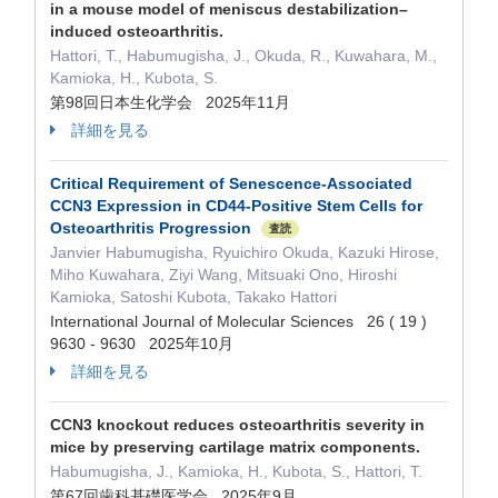
in a mouse model of meniscus destabilization–
induced osteoarthritis.
Hattori, T., Habumugisha, J., Okuda, R., Kuwahara, M.,
Kamioka, H., Kubota, S.
第98回日本生化学会 2025年11月
詳細を見る
Critical Requirement of Senescence-Associated
CCN3 Expression in CD44-Positive Stem Cells for
Osteoarthritis Progression
査読
Janvier Habumugisha, Ryuichiro Okuda, Kazuki Hirose,
Miho Kuwahara, Ziyi Wang, Mitsuaki Ono, Hiroshi
Kamioka, Satoshi Kubota, Takako Hattori
International Journal of Molecular Sciences 26 ( 19 )
9630 - 9630 2025年10月
詳細を見る
CCN3 knockout reduces osteoarthritis severity in
mice by preserving cartilage matrix components.
Habumugisha, J., Kamioka, H., Kubota, S., Hattori, T.
第67回歯科基礎医学会 2025年9月