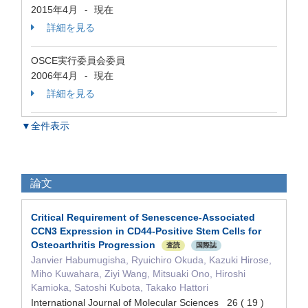
2015年4月
現在
-
詳細を見る
OSCE実行委員会委員
2006年4月
現在
-
詳細を見る
▼全件表示
論文
Critical Requirement of Senescence-Associated
CCN3 Expression in CD44-Positive Stem Cells for
Osteoarthritis Progression
査読
国際誌
Janvier Habumugisha, Ryuichiro Okuda, Kazuki Hirose,
Miho Kuwahara, Ziyi Wang, Mitsuaki Ono, Hiroshi
Kamioka, Satoshi Kubota, Takako Hattori
International Journal of Molecular Sciences 26 ( 19 )