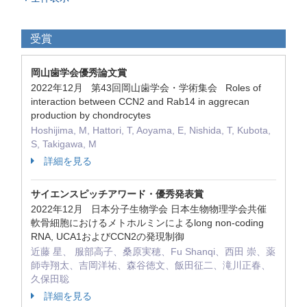
受賞
岡山歯学会優秀論文賞
2022年12月 第43回岡山歯学会・学術集会 Roles of
interaction between CCN2 and Rab14 in aggrecan
production by chondrocytes
Hoshijima, M, Hattori, T, Aoyama, E, Nishida, T, Kubota,
S, Takigawa, M
詳細を見る
サイエンスピッチアワード・優秀発表賞
2022年12月 日本分子生物学会 日本生物物理学会共催
軟骨細胞におけるメトホルミンによるlong non-coding
RNA, UCA1およびCCN2の発現制御
近藤 星、 服部高子、桑原実穂、Fu Shanqi、西田 崇、薬
師寺翔太、吉岡洋祐、森谷徳文、飯田征二、滝川正春、
久保田聡
詳細を見る