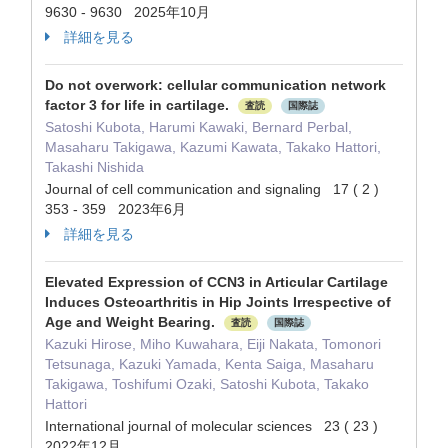
9630 - 9630 2025年10月
詳細を見る
Do not overwork: cellular communication network
factor 3 for life in cartilage.
査読
国際誌
Satoshi Kubota, Harumi Kawaki, Bernard Perbal,
Masaharu Takigawa, Kazumi Kawata, Takako Hattori,
Takashi Nishida
Journal of cell communication and signaling 17 ( 2 )
353 - 359 2023年6月
詳細を見る
Elevated Expression of CCN3 in Articular Cartilage
Induces Osteoarthritis in Hip Joints Irrespective of
Age and Weight Bearing.
査読
国際誌
Kazuki Hirose, Miho Kuwahara, Eiji Nakata, Tomonori
Tetsunaga, Kazuki Yamada, Kenta Saiga, Masaharu
Takigawa, Toshifumi Ozaki, Satoshi Kubota, Takako
Hattori
International journal of molecular sciences 23 ( 23 )
2022年12月