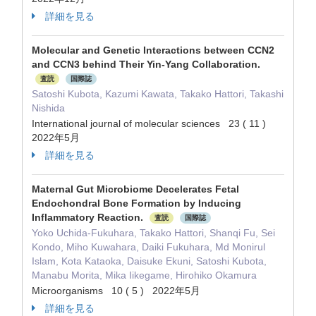
詳細を見る
Molecular and Genetic Interactions between CCN2
and CCN3 behind Their Yin-Yang Collaboration.
査読
国際誌
Satoshi Kubota, Kazumi Kawata, Takako Hattori, Takashi
Nishida
International journal of molecular sciences 23 ( 11 )
2022年5月
詳細を見る
Maternal Gut Microbiome Decelerates Fetal
Endochondral Bone Formation by Inducing
Inflammatory Reaction.
査読
国際誌
Yoko Uchida-Fukuhara, Takako Hattori, Shanqi Fu, Sei
Kondo, Miho Kuwahara, Daiki Fukuhara, Md Monirul
Islam, Kota Kataoka, Daisuke Ekuni, Satoshi Kubota,
Manabu Morita, Mika Iikegame, Hirohiko Okamura
Microorganisms 10 ( 5 ) 2022年5月
詳細を見る