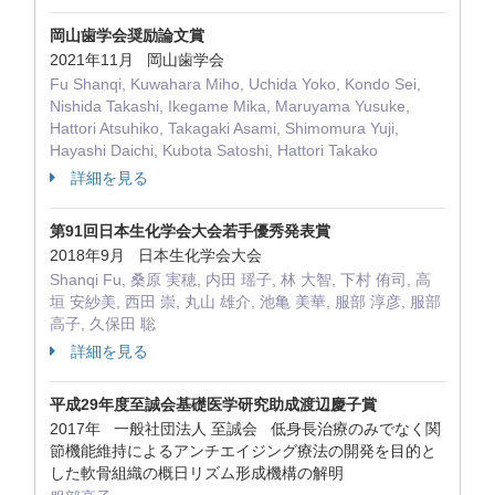
岡山歯学会奨励論文賞
2021年11月 岡山歯学会
Fu Shanqi, Kuwahara Miho, Uchida Yoko, Kondo Sei,
Nishida Takashi, Ikegame Mika, Maruyama Yusuke,
Hattori Atsuhiko, Takagaki Asami, Shimomura Yuji,
Hayashi Daichi, Kubota Satoshi, Hattori Takako
詳細を見る
第91回日本生化学会大会若手優秀発表賞
2018年9月 日本生化学会大会
Shanqi Fu, 桑原 実穂, 内田 瑶子, 林 大智, 下村 侑司, 高
垣 安紗美, 西田 崇, 丸山 雄介, 池亀 美華, 服部 淳彦, 服部
高子, 久保田 聡
詳細を見る
平成29年度至誠会基礎医学研究助成渡辺慶子賞
2017年 一般社団法人 至誠会 低身長治療のみでなく関
節機能維持によるアンチエイジング療法の開発を目的と
した軟骨組織の概日リズム形成機構の解明