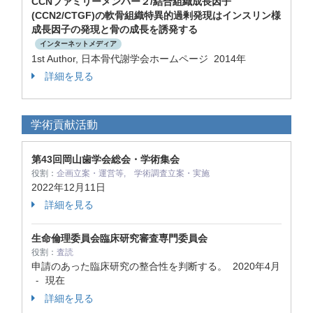
CCNファミリーメンバー２/結合組織成長因子
(CCN2/CTGF)の軟骨組織特異的過剰発現はインスリン様
成長因子の発現と骨の成長を誘発する
インターネットメディア
1st Author, 日本骨代謝学会ホームページ 2014年
詳細を見る
学術貢献活動
第43回岡山歯学会総会・学術集会
役割：
企画立案・運営等, 学術調査立案・実施
2022年12月11日
詳細を見る
生命倫理委員会臨床研究審査専門委員会
役割：
査読
申請のあった臨床研究の整合性を判断する。
2020年4月
現在
-
詳細を見る