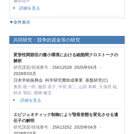
服部高子
詳細を見る
▼全件表示
共同研究・競争的資金等の研究
変形性関節症の微小環境における細胞間クロストークの
解析
研究課題/領域番号：
25K12528
2025年04月
-
2028年03月
日本学術振興会 科学研究費助成事業 基盤研究(C)
奥田 龍一郎, 服部 高子, 中田 英二, 山田 和希, 久保田 聡,
鉄永 智紀, 尾崎 敏文
詳細を見る
エピジェネティック制御により顎骨形態を変化させる遺
伝子の解明
研究課題/領域番号：
25K13252
2025年04月
-
2028年03月