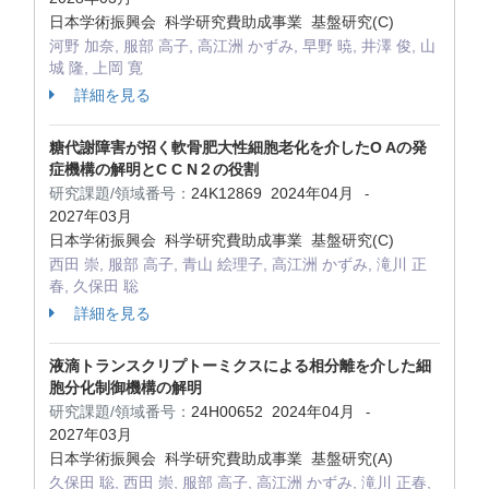
日本学術振興会 科学研究費助成事業 基盤研究(C)
河野 加奈, 服部 高子, 高江洲 かずみ, 早野 暁, 井澤 俊, 山
城 隆, 上岡 寛
詳細を見る
糖代謝障害が招く軟骨肥大性細胞老化を介したO Aの発
症機構の解明とC C N２の役割
研究課題/領域番号：
24K12869
2024年04月
-
2027年03月
日本学術振興会 科学研究費助成事業 基盤研究(C)
西田 崇, 服部 高子, 青山 絵理子, 高江洲 かずみ, 滝川 正
春, 久保田 聡
詳細を見る
液滴トランスクリプトーミクスによる相分離を介した細
胞分化制御機構の解明
研究課題/領域番号：
24H00652
2024年04月
-
2027年03月
日本学術振興会 科学研究費助成事業 基盤研究(A)
久保田 聡, 西田 崇, 服部 高子, 高江洲 かずみ, 滝川 正春,