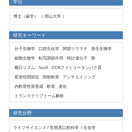
学位
博士（歯学） （ 岡山大学 ）
研究キーワード
分子生物学
口腔生化学
関節リウマチ
発生生物学
細胞生物学
転写調節作用
時計遺伝子
骨
概日リズム
Sox9
CCNファミリータンパク質
変形性関節症
関節軟骨
アンチエイジング
内軟骨性骨形成
軟骨
老化
トランスクリプトーム解析
研究分野
ライフサイエンス / 常態系口腔科学 / 生化学