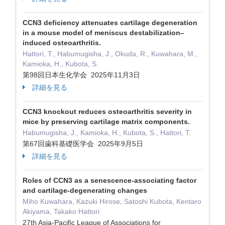
CCN3 deficiency attenuates cartilage degeneration
in a mouse model of meniscus destabilization–
induced osteoarthritis.
Hattori, T., Habumugisha, J., Okuda, R., Kuwahara, M.,
Kamioka, H., Kubota, S.
第98回日本生化学会 2025年11月3日
詳細を見る
CCN3 knockout reduces osteoarthritis severity in
mice by preserving cartilage matrix components.
Habumugisha, J., Kamioka, H., Kubota, S., Hattori, T.
第67回歯科基礎医学会 2025年9月5日
詳細を見る
Roles of CCN3 as a senescence-associating factor
and cartilage-degenerating changes
Miho Kuwahara, Kazuki Hirose, Satoshi Kubota, Kentaro
Akiyama, Takako Hattori
27th Asia-Pacific League of Associations for