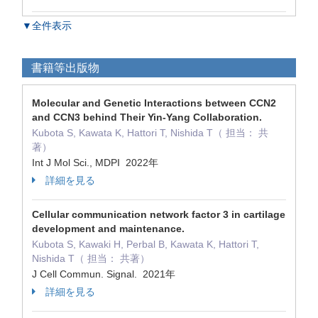
▼全件表示
書籍等出版物
Molecular and Genetic Interactions between CCN2
and CCN3 behind Their Yin-Yang Collaboration.
Kubota S, Kawata K, Hattori T, Nishida T（ 担当： 共
著）
Int J Mol Sci., MDPI 2022年
詳細を見る
Cellular communication network factor 3 in cartilage
development and maintenance.
Kubota S, Kawaki H, Perbal B, Kawata K, Hattori T,
Nishida T（ 担当： 共著）
J Cell Commun. Signal. 2021年
詳細を見る