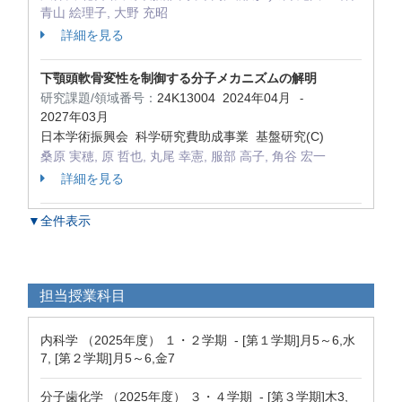
青山 絵理子, 大野 充昭
詳細を見る
下顎頭軟骨変性を制御する分子メカニズムの解明
研究課題/領域番号：
24K13004
2024年04月
-
2027年03月
日本学術振興会 科学研究費助成事業 基盤研究(C)
桑原 実穂, 原 哲也, 丸尾 幸憲, 服部 高子, 角谷 宏一
詳細を見る
▼全件表示
担当授業科目
内科学 （2025年度） １・２学期 - [第１学期]月5～6,水
7, [第２学期]月5～6,金7
分子歯化学 （2025年度） ３・４学期 - [第３学期]木3,