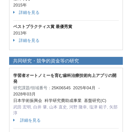
2015年
詳細を見る
ベストプラクティス賞 最優秀賞
2013年
詳細を見る
共同研究・競争的資金等の研究
学習者オートノミーを育む歯科治療技術向上アプリの開
発
研究課題/領域番号：
25K06545
2025年04月
-
2028年03月
日本学術振興会 科学研究費助成事業 基盤研究(C)
武田 宏明, 白井 肇, 山本 直史, 河野 隆幸, 塩津 範子, 矢部
淳
詳細を見る