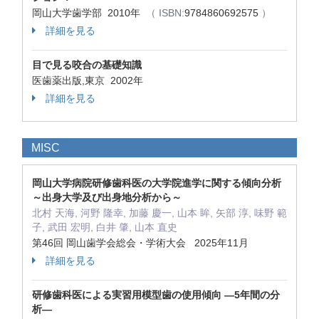
岡山大学歯学部 2010年
（ ISBN:
9784860692575
）
詳細を見る
目で見る咬合の基礎知識
医歯薬出版,東京 2002年
詳細を見る
MISC
岡山大学病院研修歯科医の大学院進学に関する傾向分析
～出身大学及び出身地分析から～
北村 天海, 河野 隆幸, 加藤 慶一, 山本 眸, 矢部 淳, 味野 範
子, 武田 宏明, 白井 肇, 山本 直史
第46回 岡山歯学会総会・学術大会 2025年11月
詳細を見る
研修歯科医による実習用模型歯の使用傾向 ―5年間の分
析―