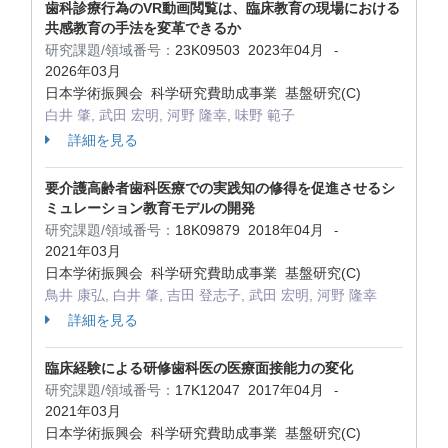
歯科診療行為のVR動画閲覧は、臨床教育の現場における
共感教育の手法を変革できるか
研究課題/領域番号：
23K09503
2023年04月
-
2026年03月
日本学術振興会 科学研究費助成事業 基盤研究(C)
白井 肇, 武田 宏明, 河野 隆幸, 味野 範子
詳細を見る
要介護高齢者歯科医療での実践知の修得を促進させるシ
ミュレーション教育モデルの開発
研究課題/領域番号：
18K09879
2018年04月
-
2021年03月
日本学術振興会 科学研究費助成事業 基盤研究(C)
鳥井 康弘, 白井 肇, 吉田 登志子, 武田 宏明, 河野 隆幸
詳細を見る
臨床経験による研修歯科医の医療面接能力の変化
研究課題/領域番号：
17K12047
2017年04月
-
2021年03月
日本学術振興会 科学研究費助成事業 基盤研究(C)