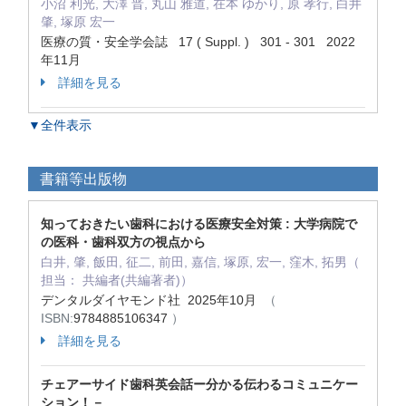
小沼 利光, 大澤 晋, 丸山 雅道, 在本 ゆかり, 原 孝行, 白井
肇, 塚原 宏一
医療の質・安全学会誌 17 ( Suppl. ) 301 - 301 2022
年11月
詳細を見る
▼全件表示
書籍等出版物
知っておきたい歯科における医療安全対策 : 大学病院で
の医科・歯科双方の視点から
白井, 肇, 飯田, 征二, 前田, 嘉信, 塚原, 宏一, 窪木, 拓男（
担当： 共編者(共編著者)）
デンタルダイヤモンド社 2025年10月
（
ISBN:
9784885106347
）
詳細を見る
チェアーサイド歯科英会話ー分かる伝わるコミュニケー
ション！－