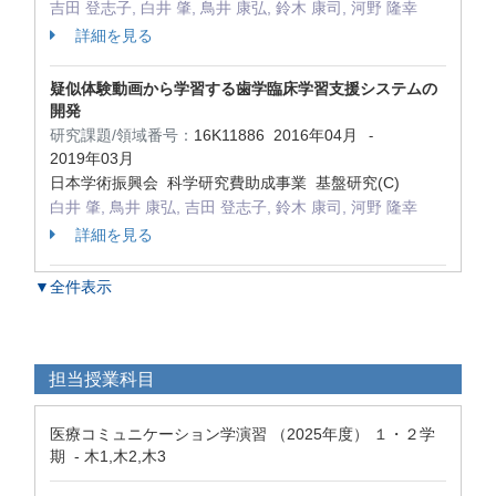
吉田 登志子, 白井 肇, 鳥井 康弘, 鈴木 康司, 河野 隆幸
詳細を見る
疑似体験動画から学習する歯学臨床学習支援システムの
開発
研究課題/領域番号：
16K11886
2016年04月
-
2019年03月
日本学術振興会 科学研究費助成事業 基盤研究(C)
白井 肇, 鳥井 康弘, 吉田 登志子, 鈴木 康司, 河野 隆幸
詳細を見る
▼全件表示
担当授業科目
医療コミュニケーション学演習 （2025年度） １・２学
期 - 木1,木2,木3