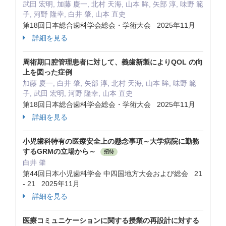
武田 宏明, 加藤 慶一, 北村 天海, 山本 眸, 矢部 淳, 味野 範
子, 河野 隆幸, 白井 肇, 山本 直史
第18回日本総合歯科学会総会・学術大会 2025年11月
詳細を見る
周術期口腔管理患者に対して、義歯新製によりQOL の向
上を図った症例
加藤 慶一, 白井 肇, 矢部 淳, 北村 天海, 山本 眸, 味野 範
子, 武田 宏明, 河野 隆幸, 山本 直史
第18回日本総合歯科学会総会・学術大会 2025年11月
詳細を見る
小児歯科特有の医療安全上の懸念事項～大学病院に勤務
するGRMの立場から～
招待
白井 肇
第44回日本小児歯科学会 中四国地方大会および総会 21
- 21 2025年11月
詳細を見る
医療コミュニケーションに関する授業の再設計に対する