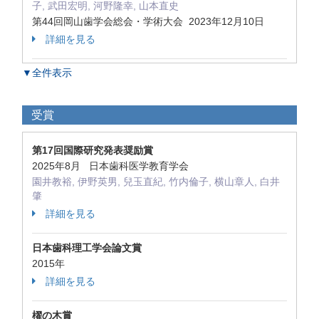
子, 武田宏明, 河野隆幸, 山本直史
第44回岡山歯学会総会・学術大会 2023年12月10日
詳細を見る
▼全件表示
受賞
第17回国際研究発表奨励賞
2025年8月 日本歯科医学教育学会
園井教裕, 伊野英男, 兒玉直紀, 竹内倫子, 横山章人, 白井
肇
詳細を見る
日本歯科理工学会論文賞
2015年
詳細を見る
櫂の木賞