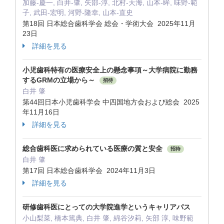
加藤-慶一, 白井-肇, 矢部-淳, 北村-天海, 山本-眸, 味野-範
子, 武田-宏明, 河野-隆幸, 山本-直史
第18回 日本総合歯科学会 総会・学術大会 2025年11月
23日
詳細を見る
小児歯科特有の医療安全上の懸念事項～大学病院に勤務
するGRMの立場から～
招待
白井 肇
第44回日本小児歯科学会 中四国地方会および総会 2025
年11月16日
詳細を見る
総合歯科医に求められている医療の質と安全
招待
白井 肇
第17回 日本総合歯科学会 2024年11月3日
詳細を見る
研修歯科医にとっての大学院進学というキャリアパス
小山梨菜, 橋本篤典, 白井 肇, 綿谷汐莉, 矢部 淳, 味野範