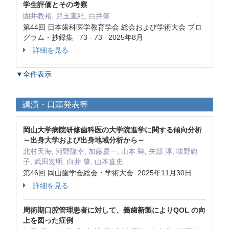
学生評価とその考察
園井教裕, 兒玉直紀, 白井肇
第44回 日本歯科医学教育学会 総会および学術大会 プロ
グラム・抄録集 73 - 73 2025年8月
詳細を見る
▼全件表示
講演・口頭発表等
岡山大学病院研修歯科医の大学院進学に関する傾向分析
～出身大学および出身地域分析から～
北村天海, 河野隆幸, 加藤慶一, 山本 眸, 矢部 淳, 味野範
子, 武田宏明, 白井 肇, 山本直史
第46回 岡山歯学会総会・学術大会 2025年11月30日
詳細を見る
周術期口腔管理患者に対して、義歯新製によりQOL の向
上を図った症例