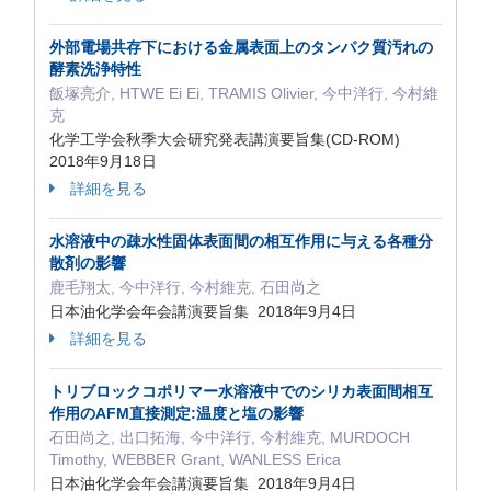
外部電場共存下における金属表面上のタンパク質汚れの
酵素洗浄特性
飯塚亮介, HTWE Ei Ei, TRAMIS Olivier, 今中洋行, 今村維
克
化学工学会秋季大会研究発表講演要旨集(CD-ROM)
2018年9月18日
詳細を見る
水溶液中の疎水性固体表面間の相互作用に与える各種分
散剤の影響
鹿毛翔太, 今中洋行, 今村維克, 石田尚之
日本油化学会年会講演要旨集 2018年9月4日
詳細を見る
トリブロックコポリマー水溶液中でのシリカ表面間相互
作用のAFM直接測定:温度と塩の影響
石田尚之, 出口拓海, 今中洋行, 今村維克, MURDOCH
Timothy, WEBBER Grant, WANLESS Erica
日本油化学会年会講演要旨集 2018年9月4日