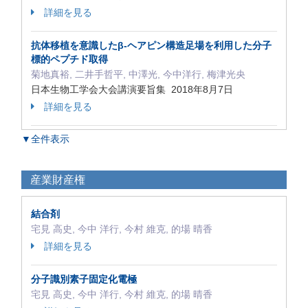
詳細を見る
抗体移植を意識したβ‐ヘアピン構造足場を利用した分子
標的ペプチド取得
菊地真裕, 二井手哲平, 中澤光, 今中洋行, 梅津光央
日本生物工学会大会講演要旨集 2018年8月7日
詳細を見る
▼全件表示
産業財産権
結合剤
宅見 高史, 今中 洋行, 今村 維克, 的場 晴香
詳細を見る
分子識別素子固定化電極
宅見 高史, 今中 洋行, 今村 維克, 的場 晴香