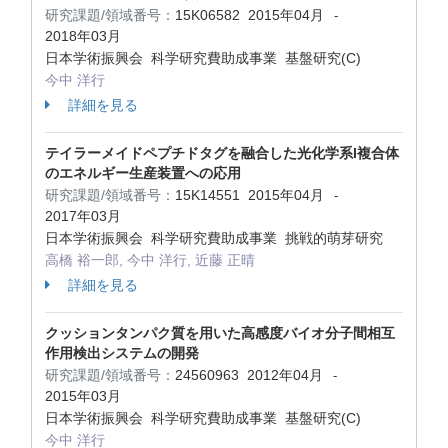
研究課題/領域番号：
15K06582
2015年04月
-
2018年03月
日本学術振興会 科学研究費助成事業 基盤研究(C)
今中 洋行
詳細を見る
テイラーメイドペプチドタグを融合した光化学系I複合体
のエネルギー生産装置への応用
研究課題/領域番号：
15K14551
2015年04月
-
2017年03月
日本学術振興会 科学研究費助成事業 挑戦的萌芽研究
高橋 裕一郎, 今中 洋行, 近藤 正晴
詳細を見る
クッションタンパク質を用いた高感度バイオ分子間相互
作用検出システムの開発
研究課題/領域番号：
24560963
2012年04月
-
2015年03月
日本学術振興会 科学研究費助成事業 基盤研究(C)
今中 洋行