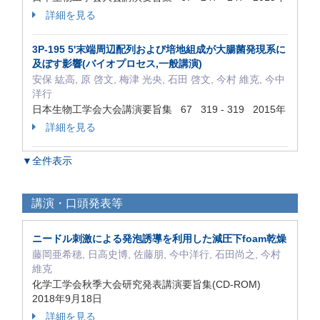
詳細を見る
3P-195 5'末端周辺配列および培地組成が大腸菌発現系に
及ぼす影響(バイオプロセス,一般講演)
安保 紘高, 原 啓文, 梅津 光央, 石田 啓文, 今村 維克, 今中
洋行
日本生物工学会大会講演要旨集 67 319 - 319 2015年
詳細を見る
▼全件表示
講演・口頭発表等
ニードル刺激による発泡誘導を利用した減圧下foam乾燥
藤岡亜希穂, 日高史博, 佐藤朋, 今中洋行, 石田尚之, 今村
維克
化学工学会秋季大会研究発表講演要旨集(CD-ROM)
2018年9月18日
詳細を見る