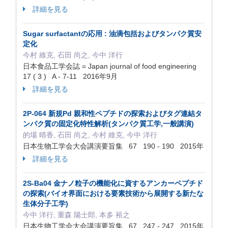
詳細を見る
Sugar surfactantの応用 : 油滴包括およびタンパク質安
定化
今村 維克, 石田 尚之, 今中 洋行
日本食品工学会誌 = Japan journal of food engineering
17 ( 3 ) A - 7-11 2016年9月
詳細を見る
2P-064 新規Pd 親和性ペプチドの探索およびタグ連結タ
ンパク質の固定化特性解析(タンパク質工学,一般講演)
的場 晴香, 石田 尚之, 今村 維克, 今中 洋行
日本生物工学会大会講演要旨集 67 190 - 190 2015年
詳細を見る
2S-Ba04 金ナノ粒子の機能化に資するアンカーペプチド
の探索(バイオ界面における要素技術から展開する新たな
生体分子工学)
今中 洋行, 重森 陽士郎, 本多 裕之
日本生物工学会大会講演要旨集 67 247 - 247 2015年