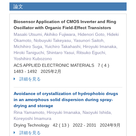
論文
Biosensor Application of CMOS Inverter and Ring
Oscillator with Organic Field-Effect Transistors
Masaki Utsumi, Akihiko Fujiwara, Hidenori Goto, Hideki
Okamoto, Nobuyuki Takeyasu, Yasunori Saitoh,
Michihiro Suga, Yuichiro Takahashi, Hiroyuki Imanaka,
Hiroki Taniguchi, Shintaro Yasui, Ritsuko Eguchi,
Yoshihiro Kubozono
ACS APPLIED ELECTRONIC MATERIALS 7 ( 4 )
1483 - 1492 2025年2月
詳細を見る
Avoidance of crystallization of hydrophobic drugs
in an amorphous solid dispersion during spray-
drying and storage
Rina Yamamoto, Hiroyuki Imanaka, Naoyuki Ishida,
Koreyoshi Imamura
Drying Technology 42 ( 13 ) 2022 - 2031 2024年9月
詳細を見る